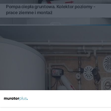
Pompa ciepła gruntowa. Kolektor poziomy -
prace ziemne i montaż
Gruntowa pompa ciepła z kolektorem