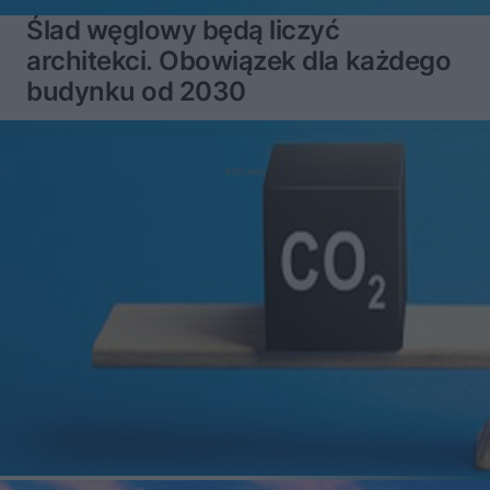
Ślad węglowy będą liczyć
architekci. Obowiązek dla każdego
budynku od 2030