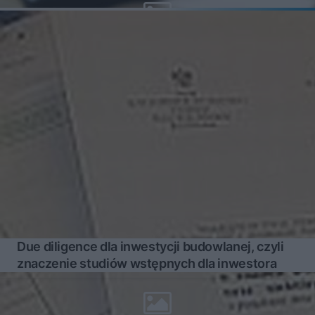
Due diligence dla inwestycji budowlanej, czyli
znaczenie studiów wstępnych dla inwestora