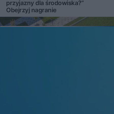
przyjazny dla środowiska?”
Obejrzyj nagranie