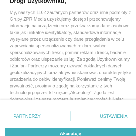
Drogi Użytkowniku,
Nasze serwisy
My, naszych 1162 zaufanych partnerów oraz inne podmioty z
© 2026 Grupa ZPR Media
Grupy ZPR Media uzyskujemy dostęp i przechowujemy
informacje na urządzeniu oraz przetwarzamy dane osobowe,
takie jak unikalne identyfikatory, standardowe informacje
wysyłane przez urządzenie czy dane przeglądania w celu
zapewniania spersonalizowanych reklam, wybór
spersonalizowanych treści, pomiar reklam i treści, badanie
odbiorców oraz ulepszanie usług. Za zgodą Użytkownika my
i Zaufani Partnerzy możemy używać dokładnych danych
geolokalizacyjnych oraz aktywnie skanować charakterystykę
urządzenia do celów identyfikacji. Ponieważ cenimy Twoją
prywatność, prosimy o zgodę na korzystanie z tych
technologii poprzez kliknięcie „Akceptuję”. Zgoda jest
dobrowolna i zawsze możesz ją zmienić/wycofać klikając
przycisk ustawień prywatności znajdujący się w lewym
dolnym rogu strony
. Niektóre rodzaje przetwarzania
PARTNERZY
USTAWIENIA
danych nie wymagają zgody użytkownika, ale masz prawo
sprzeciwić się takiemu przetwarzaniu. Preferencje będą
Akceptuję
miały zastosowanie tylko na tej witrynie.