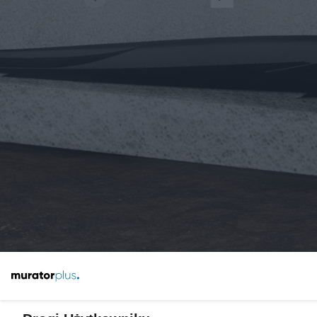
Żaden utwór zamieszczony w serwisie nie może być powielany i
rozpowszechniany lub dalej rozpowszechniany w jakikolwiek sposób
(w tym także elektroniczny lub mechaniczny) na jakimkolwiek polu
eksploatacji w jakiejkolwiek formie, włącznie z umieszczaniem w
Internecie bez pisemnej zgody właściciela praw. Jakiekolwiek użycie
lub wykorzystanie utworów w całości lub w części z naruszeniem
prawa, tzn. bez właściwej zgody, jest zabronione pod groźbą kary i
może być ścigane prawnie.
O nas
Informacje prawne