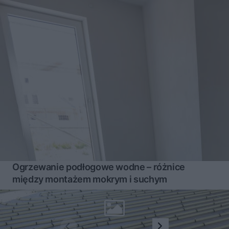
Ogrzewanie podłogowe wodne – różnice
między montażem mokrym i suchym
1
2
...
22