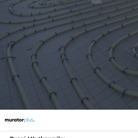
Żaden utwór zamieszczony w serwisie nie może być powielany i
rozpowszechniany lub dalej rozpowszechniany w jakikolwiek sposób
(w tym także elektroniczny lub mechaniczny) na jakimkolwiek polu
eksploatacji w jakiejkolwiek formie, włącznie z umieszczaniem w
Internecie bez pisemnej zgody właściciela praw. Jakiekolwiek użycie
lub wykorzystanie utworów w całości lub w części z naruszeniem
prawa, tzn. bez właściwej zgody, jest zabronione pod groźbą kary i
może być ścigane prawnie.
O nas
Informacje prawne