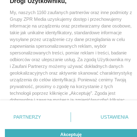
Drogi Użytkowniku,
Nasze serwisy
My, naszych 1160 zaufanych partnerów oraz inne podmioty z
© 2026 Grupa ZPR Media
Grupy ZPR Media uzyskujemy dostęp i przechowujemy
informacje na urządzeniu oraz przetwarzamy dane osobowe,
takie jak unikalne identyfikatory, standardowe informacje
wysyłane przez urządzenie czy dane przeglądania w celu
zapewniania spersonalizowanych reklam, wybór
spersonalizowanych treści, pomiar reklam i treści, badanie
odbiorców oraz ulepszanie usług. Za zgodą Użytkownika my
i Zaufani Partnerzy możemy używać dokładnych danych
geolokalizacyjnych oraz aktywnie skanować charakterystykę
urządzenia do celów identyfikacji. Ponieważ cenimy Twoją
prywatność, prosimy o zgodę na korzystanie z tych
technologii poprzez kliknięcie „Akceptuję”. Zgoda jest
dobrowolna i zawsze możesz ją zmienić/wycofać klikając
przycisk ustawień prywatności znajdujący się w lewym
dolnym rogu strony
. Niektóre rodzaje przetwarzania
PARTNERZY
USTAWIENIA
danych nie wymagają zgody użytkownika, ale masz prawo
sprzeciwić się takiemu przetwarzaniu. Preferencje będą
Akceptuję
miały zastosowanie tylko na tej witrynie.