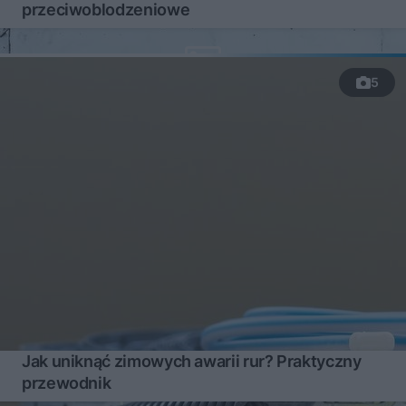
przeciwoblodzeniowe
5
Jak uniknąć zimowych awarii rur? Praktyczny
przewodnik