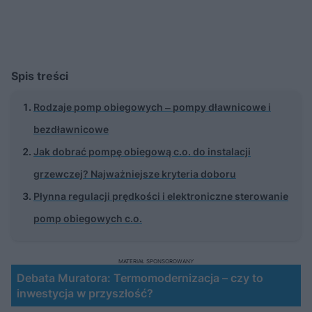
Spis treści
Rodzaje pomp obiegowych ‒ pompy dławnicowe i
bezdławnicowe
Jak dobrać pompę obiegową c.o. do instalacji
grzewczej? Najważniejsze kryteria doboru
Płynna regulacji prędkości i elektroniczne sterowanie
pomp obiegowych c.o.
MATERIAŁ SPONSOROWANY
Debata Muratora: Termomodernizacja – czy to
inwestycja w przyszłość?