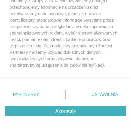
podmioty z Grupy ZPR Media uzyskujemy dostęp i
przechowujemy informacje na urządzeniu oraz
9
przetwarzamy dane osobowe, takie jak unikalne
identyfikatory, standardowe informacje wysyłane przez
urządzenie czy dane przeglądania w celu zapewniania
spersonalizowanych reklam, wybór spersonalizowanych
treści, pomiar reklam i treści, badanie odbiorców oraz
ulepszanie usług. Za zgodą Użytkownika my i Zaufani
Partnerzy możemy używać dokładnych danych
geolokalizacyjnych oraz aktywnie skanować
charakterystykę urządzenia do celów identyfikacji.
Ponieważ cenimy Twoją prywatność, prosimy o zgodę na
korzystanie z tych technologii poprzez kliknięcie
„Akceptuję”. Zgoda jest dobrowolna i zawsze możesz ją
zmienić/wycofać klikając przycisk ustawień prywatności
PARTNERZY
USTAWIENIA
znajdujący się w lewym dolnym rogu strony
. Niektóre
rodzaje przetwarzania danych nie wymagają zgody
Akceptuję
użytkownika, ale masz prawo sprzeciwić się takiemu
MUROWANE STARCIE
przetwarzaniu. Preferencje będą miały zastosowanie tylko
Pompa ciepła – gruntowa czy powietrzna?
na tej witrynie.
MUROWANE STARCIE