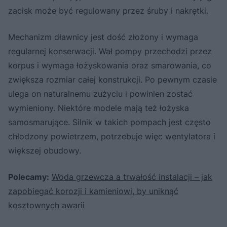
zacisk może być regulowany przez śruby i nakrętki.
Mechanizm dławnicy jest dość złożony i wymaga
regularnej konserwacji. Wał pompy przechodzi przez
korpus i wymaga łożyskowania oraz smarowania, co
zwiększa rozmiar całej konstrukcji. Po pewnym czasie
ulega on naturalnemu zużyciu i powinien zostać
wymieniony. Niektóre modele mają też łożyska
samosmarujące. Silnik w takich pompach jest często
chłodzony powietrzem, potrzebuje więc wentylatora i
większej obudowy.
Polecamy:
Woda grzewcza a trwałość instalacji – jak
zapobiegać korozji i kamieniowi, by uniknąć
kosztownych awarii