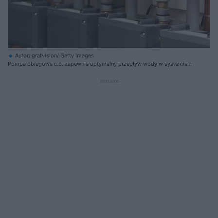
Autor: grafvision/ Getty Images
Pompa obiegowa c.o. zapewnia optymalny przepływ wody w systemie
grzewczym, co wpływa na wydajność całej instalacji. Nowoczesne
modele mogą automatycznie dostosowywać moc do aktualnych potrzeb