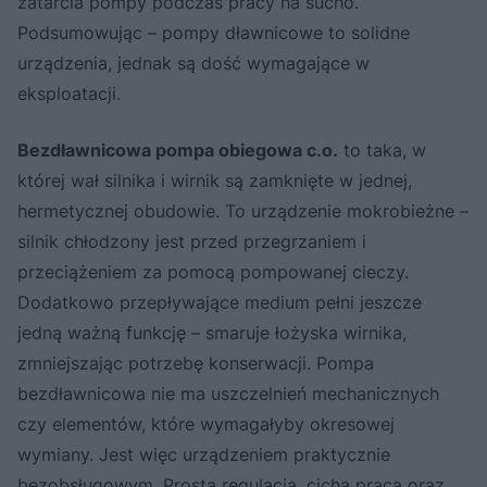
zatarcia pompy podczas pracy na sucho.
Podsumowując – pompy dławnicowe to solidne
urządzenia, jednak są dość wymagające w
eksploatacji.
Bezdławnicowa pompa obiegowa c.o.
to taka, w
której wał silnika i wirnik są zamknięte w jednej,
hermetycznej obudowie. To urządzenie mokrobieżne –
silnik chłodzony jest przed przegrzaniem i
przeciążeniem za pomocą pompowanej cieczy.
Dodatkowo przepływające medium pełni jeszcze
jedną ważną funkcję – smaruje łożyska wirnika,
zmniejszając potrzebę konserwacji. Pompa
bezdławnicowa nie ma uszczelnień mechanicznych
czy elementów, które wymagałyby okresowej
wymiany. Jest więc urządzeniem praktycznie
bezobsługowym. Prosta regulacja, cicha praca oraz