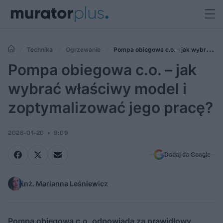
Technika
Ogrzewanie
Pompa obiegowa c.o. – jak wybrać
właściwy model i zoptymalizować jego pracę?
Pompa obiegowa c.o. – jak
wybrać właściwy model i
zoptymalizować jego pracę?
2026-01-20
9:09
Dodaj do Google
inż. Marianna Leśniewicz
Pompa obiegowa c.o. odpowiada za prawidłowy