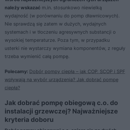
należy wskazać
m.in. stosunkowo niewielką
wydajność (w porównaniu do pomp dławnicowych).
Nie sprawdzą się zatem w dużych, wydajnych
systemach i w tłoczeniu agresywnych substancji o
wysokiej temperaturze. Poza tym, w przypadku
usterki nie wystarczy wymiana komponentów, z reguły
trzeba wymienić całą pompę.
Polecamy:
Dobór pompy ciepła – jak COP, SCOP i SPF
wpływają na wybór urządzenia? Jak dobrać pompę
ciepła?
Jak dobrać pompę obiegową c.o. do
instalacji grzewczej? Najważniejsze
kryteria doboru