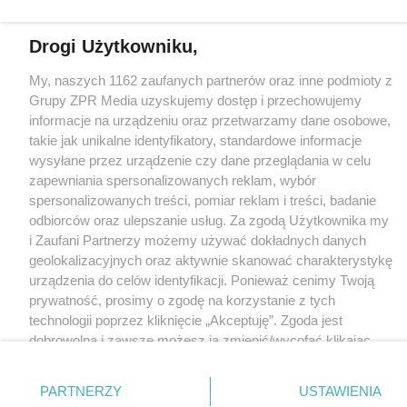
Informacje prawne
Drogi Użytkowniku,
Nasze serwisy
© 2026 Grupa ZPR Media
My, naszych 1162 zaufanych partnerów oraz inne podmioty z
Grupy ZPR Media uzyskujemy dostęp i przechowujemy
informacje na urządzeniu oraz przetwarzamy dane osobowe,
takie jak unikalne identyfikatory, standardowe informacje
wysyłane przez urządzenie czy dane przeglądania w celu
zapewniania spersonalizowanych reklam, wybór
spersonalizowanych treści, pomiar reklam i treści, badanie
odbiorców oraz ulepszanie usług. Za zgodą Użytkownika my
i Zaufani Partnerzy możemy używać dokładnych danych
geolokalizacyjnych oraz aktywnie skanować charakterystykę
urządzenia do celów identyfikacji. Ponieważ cenimy Twoją
prywatność, prosimy o zgodę na korzystanie z tych
technologii poprzez kliknięcie „Akceptuję”. Zgoda jest
dobrowolna i zawsze możesz ją zmienić/wycofać klikając
przycisk ustawień prywatności znajdujący się w lewym
dolnym rogu strony
. Niektóre rodzaje przetwarzania
PARTNERZY
USTAWIENIA
danych nie wymagają zgody użytkownika, ale masz prawo