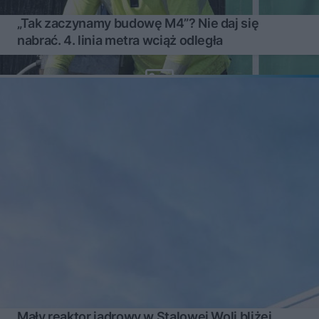
„Tak zaczynamy budowę M4”? Nie daj się
nabrać. 4. linia metra wciąż odległa
Mały reaktor jądrowy w Stalowej Woli bliżej