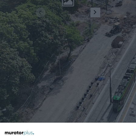
1
2
...
100
Żaden utwór zamieszczony w serwisie nie może być powielany i
rozpowszechniany lub dalej rozpowszechniany w jakikolwiek sposób
(w tym także elektroniczny lub mechaniczny) na jakimkolwiek polu
eksploatacji w jakiejkolwiek formie, włącznie z umieszczaniem w
Internecie bez pisemnej zgody właściciela praw. Jakiekolwiek użycie
lub wykorzystanie utworów w całości lub w części z naruszeniem
prawa, tzn. bez właściwej zgody, jest zabronione pod groźbą kary i
może być ścigane prawnie.
O nas