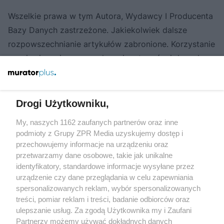
Wszelkie prawa w tym Autora, Wydawcy I Producenta
Bazy Danych zastrzeżone. Jakiekolwiek dalsze
rozpowszechnianie artykułów zabronione. Korzystanie
serwisu i zamieszczonych w nim utworów i danych
wyłącznie na zasadach określonych w Regulaminie
Korzystania z Serwisu. Zapoznaj się z
regulaminem
.
Drogi Użytkowniku,
My, naszych 1162 zaufanych partnerów oraz inne
Żaden utwór zamieszczony w serwisie nie może być powielany i
rozpowszechniany lub dalej rozpowszechniany w jakikolwiek sposób
podmioty z Grupy ZPR Media uzyskujemy dostęp i
(w tym także elektroniczny lub mechaniczny) na jakimkolwiek polu
przechowujemy informacje na urządzeniu oraz
eksploatacji w jakiejkolwiek formie, włącznie z umieszczaniem w
przetwarzamy dane osobowe, takie jak unikalne
Internecie bez pisemnej zgody właściciela praw. Jakiekolwiek użycie
lub wykorzystanie utworów w całości lub w części z naruszeniem
identyfikatory, standardowe informacje wysyłane przez
prawa, tzn. bez właściwej zgody, jest zabronione pod groźbą kary i
urządzenie czy dane przeglądania w celu zapewniania
może być ścigane prawnie.
spersonalizowanych reklam, wybór spersonalizowanych
treści, pomiar reklam i treści, badanie odbiorców oraz
ulepszanie usług. Za zgodą Użytkownika my i Zaufani
Partnerzy możemy używać dokładnych danych