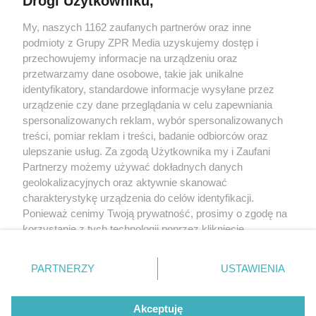
Drogi Użytkowniku,
My, naszych 1162 zaufanych partnerów oraz inne
Żaden utwór zamieszczony w serwisie nie może być powielany i
rozpowszechniany lub dalej rozpowszechniany w jakikolwiek sposób
podmioty z Grupy ZPR Media uzyskujemy dostęp i
(w tym także elektroniczny lub mechaniczny) na jakimkolwiek polu
przechowujemy informacje na urządzeniu oraz
eksploatacji w jakiejkolwiek formie, włącznie z umieszczaniem w
przetwarzamy dane osobowe, takie jak unikalne
Internecie bez pisemnej zgody właściciela praw. Jakiekolwiek użycie
lub wykorzystanie utworów w całości lub w części z naruszeniem
identyfikatory, standardowe informacje wysyłane przez
prawa, tzn. bez właściwej zgody, jest zabronione pod groźbą kary i
urządzenie czy dane przeglądania w celu zapewniania
może być ścigane prawnie.
spersonalizowanych reklam, wybór spersonalizowanych
treści, pomiar reklam i treści, badanie odbiorców oraz
ulepszanie usług. Za zgodą Użytkownika my i Zaufani
Partnerzy możemy używać dokładnych danych
geolokalizacyjnych oraz aktywnie skanować
charakterystykę urządzenia do celów identyfikacji.
O nas
Ponieważ cenimy Twoją prywatność, prosimy o zgodę na
korzystanie z tych technologii poprzez kliknięcie
Informacje prawne
„Akceptuję”. Zgoda jest dobrowolna i zawsze możesz ją
zmienić/wycofać klikając przycisk ustawień prywatności
Nasze serwisy
PARTNERZY
USTAWIENIA
znajdujący się w lewym dolnym rogu strony
. Niektóre
© 2026 Grupa ZPR Media
rodzaje przetwarzania danych nie wymagają zgody
Akceptuję
użytkownika, ale masz prawo sprzeciwić się takiemu