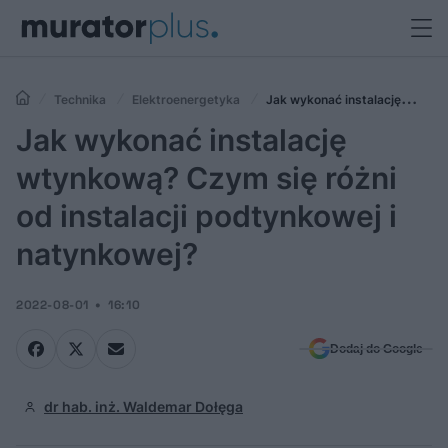
Technika
Elektroenergetyka
Jak wykonać instalację
wtynkową? Czym się różni od instalacji podtynkowej i natynkowej?
Jak wykonać instalację
wtynkową? Czym się różni
od instalacji podtynkowej i
natynkowej?
2022-08-01
16:10
Dodaj do Google
dr hab. inż. Waldemar Dołęga