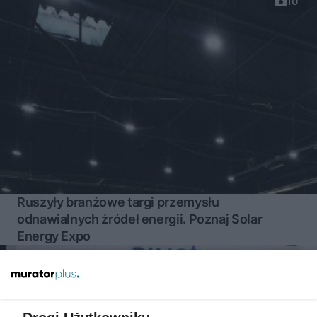
10
Ruszyły branżowe targi przemysłu
odnawialnych źródeł energii. Poznaj Solar
Energy Expo
Więcej