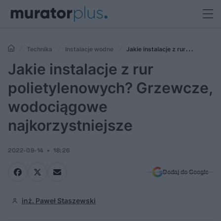
Technika
Instalacje wodne
Jakie instalacje z rur
polietylenowych? Grzewcze, wodociągowe najkorzystniejsze
Jakie instalacje z rur
polietylenowych? Grzewcze,
wodociągowe
najkorzystniejsze
2022-09-14
18:26
Dodaj do Google
inż. Paweł Staszewski