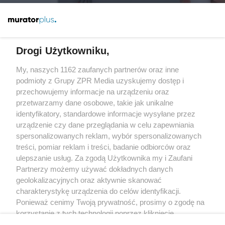
Więcej
Drogi Użytkowniku,
My, naszych 1162 zaufanych partnerów oraz inne
Żaden utwór zamieszczony w serwisie nie może być powielany i
rozpowszechniany lub dalej rozpowszechniany w jakikolwiek sposób
podmioty z Grupy ZPR Media uzyskujemy dostęp i
(w tym także elektroniczny lub mechaniczny) na jakimkolwiek polu
przechowujemy informacje na urządzeniu oraz
eksploatacji w jakiejkolwiek formie, włącznie z umieszczaniem w
przetwarzamy dane osobowe, takie jak unikalne
Internecie bez pisemnej zgody właściciela praw. Jakiekolwiek użycie
lub wykorzystanie utworów w całości lub w części z naruszeniem
identyfikatory, standardowe informacje wysyłane przez
prawa, tzn. bez właściwej zgody, jest zabronione pod groźbą kary i
urządzenie czy dane przeglądania w celu zapewniania
może być ścigane prawnie.
spersonalizowanych reklam, wybór spersonalizowanych
treści, pomiar reklam i treści, badanie odbiorców oraz
ulepszanie usług. Za zgodą Użytkownika my i Zaufani
Partnerzy możemy używać dokładnych danych
geolokalizacyjnych oraz aktywnie skanować
charakterystykę urządzenia do celów identyfikacji.
O nas
Ponieważ cenimy Twoją prywatność, prosimy o zgodę na
korzystanie z tych technologii poprzez kliknięcie
Informacje prawne
„Akceptuję”. Zgoda jest dobrowolna i zawsze możesz ją