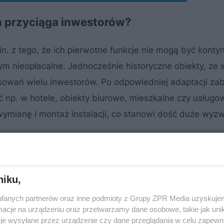
a przyciąga inwestorów?
n. z tego, że ich pierwotne funkcje nie mogą być kont
mym nieopłacalne. Jednocześnie historyczne obiekty, ze
esowań wielu inwestorów. Po odpowiedniej adaptacji za
ć np. w hotele, obiekty biurowe, mieszkalne czy usługo
ymianę i montaż instalacji, co stanowi dość duże wyzw
niku,
fanych partnerów oraz inne podmioty z Grupy ZPR Media uzyskujem
cje na urządzeniu oraz przetwarzamy dane osobowe, takie jak unika
je wysyłane przez urządzenie czy dane przeglądania w celu zapewn