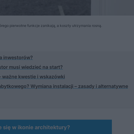
rego pierwotne funkcje zanikają, a koszty utrzymania rosną.
ga inwestorów?
or musi wiedzieć na start?
– ważne kwestie i wskazówki
bytkowego? Wymiana instalacji – zasady i alternatywne
 się w ikonie architektury?