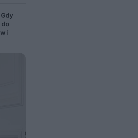
. Gdy
u do
w i