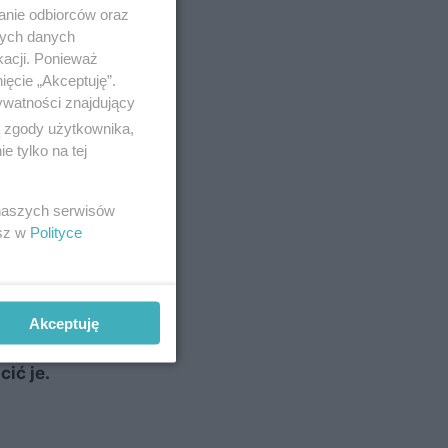
anie odbiorców oraz
nych danych
kacji. Ponieważ
ięcie „Akceptuję”.
ywatności znajdujący
ą zgody użytkownika,
 tylko na tej
i
 naszych serwisów
esz w
Polityce
mają
nni
Akceptuję
zabytków
cić je.