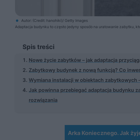
Autor: (Credit: hanohiki)/ Getty Images
Adaptacja budynku to często jedyny sposób na uratowanie zabytku, któ
Spis treści
Nowe życie zabytków – jak adaptacja przycią
Zabytkowy budynek z nową funkcją? Co inwest
Wymiana instalacji w obiektach zabytkowych 
Jak powinna przebiegać adaptacja budynku za
rozwiązania
Arka Koniecznego. Jak żyje