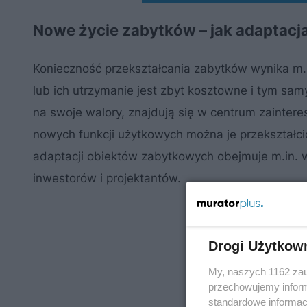
Nowe życie zabytków – jak adaptacj
Konieczność przekształcania zabytków wynika m.i
lub ich utrzymanie jest zbyt kosztowne i tym sa
na swoje walory, znajdują się w centrum zainter
nowych funkcji użytkowych można je przekształci
adaptacji obiektów zabytkowych obejmuje m.in. w
inwestorów i projektantów.
Drogi Użytkow
My, naszych 1162 zau
przechowujemy informa
standardowe informac