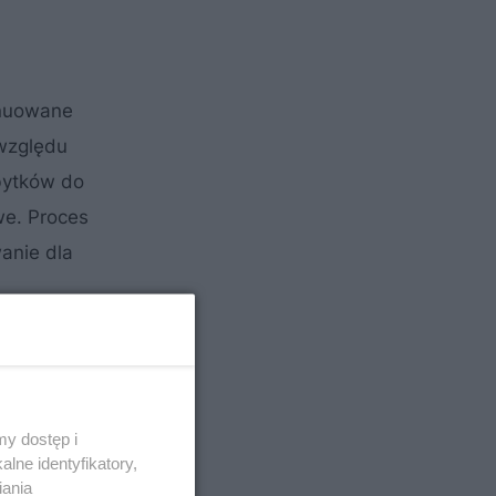
ynuowane
 względu
bytków do
we. Proces
anie dla
y dostęp i
lne identyfikatory,
iania