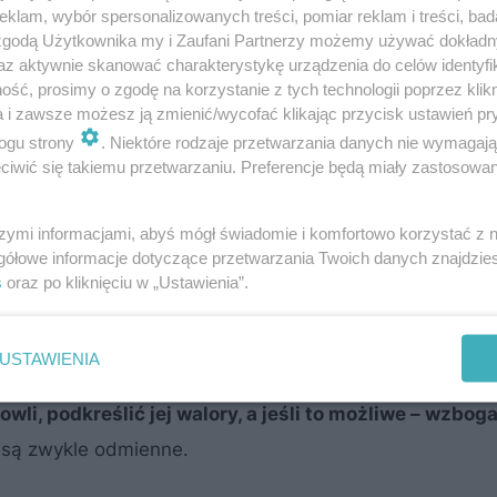
klam, wybór spersonalizowanych treści, pomiar reklam i treści, bad
 zgodą Użytkownika my i Zaufani Partnerzy możemy używać dokład
az aktywnie skanować charakterystykę urządzenia do celów identyfi
ść, prosimy o zgodę na korzystanie z tych technologii poprzez klikn
a i zawsze możesz ją zmienić/wycofać klikając przycisk ustawień pr
ogu strony
. Niektóre rodzaje przetwarzania danych nie wymagaj
iwić się takiemu przetwarzaniu. Preferencje będą miały zastosowanie
dynek z nową funkcją? Co inwestor mus
szymi informacjami, abyś mógł świadomie i komfortowo korzystać z
tart?
gółowe informacje dotyczące przetwarzania Twoich danych znajdzi
s
oraz po kliknięciu w „Ustawienia”.
któw zabytkowych przeznaczonych do remontu z reguły 
wiązane z nową funkcją tych budynków i rzadko są skło
USTAWIENIA
swoich zamierzeń.
Głównym zadaniem konserwatora 
li, podkreślić jej walory, a jeśli to możliwe – wzboga
 są zwykle odmienne.