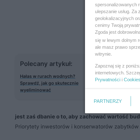
spersonalizowanych re
ulepszanie usług. Za
geolokalizacyjnych or
cenimy Twoją prywatno
Zgoda jest dobrowoln
się w lewym dolnym r
ale masz prawo sprzec
witrynie.
Zabytkowy bu
Polecany artykuł:
Zapoznaj się z poniż
wiedzieć na s
internetowych. Szcze
Hałas w rurach wodnych?
Prywatności
i
Cookie
Sprawdź, jak go skutecznie
Właściciele obie
wyeliminować
konkretne plany z
PARTNERZY
zrezygnować ze 
jest zaś dbanie o to, aby zachować wartość budow
Priorytety inwestorów i konserwatorów zabytków