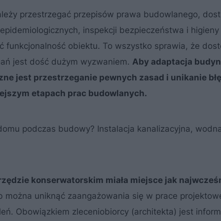
należy przestrzegać przepisów prawa budowlanego, do
epidemiologicznych, inspekcji bezpieczeństwa i higieny
ć funkcjonalność obiektu. To wszystko sprawia, że dos
ań jest dość dużym wyzwaniem.
Aby adaptacja budy
ne jest przestrzeganie pewnych zasad i unikanie bł
niejszym etapach prac budowlanych.
 domu podczas budowy? Instalacja kanalizacyjna, wodna
rzędzie konserwatorskim miała miejsce jak najwcześni
b można uniknąć zaangażowania się w prace projektowe
ń. Obowiązkiem zleceniobiorcy (architekta) jest infor