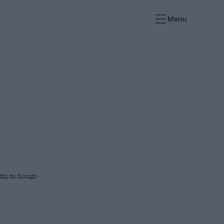
Menu
daj do Google