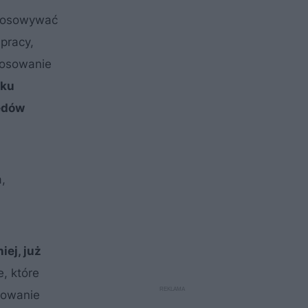
stosowywać
 pracy,
tosowanie
nku
ędów
,
ej, już
, które
mowanie