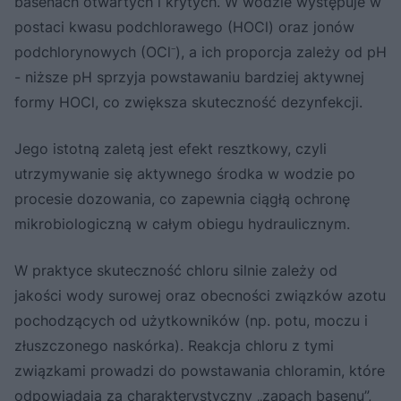
basenach otwartych i krytych. W wodzie występuje w
postaci kwasu podchlorawego (HOCl) oraz jonów
podchlorynowych (OCl⁻), a ich proporcja zależy od pH
- niższe pH sprzyja powstawaniu bardziej aktywnej
formy HOCl, co zwiększa skuteczność dezynfekcji.
Jego istotną zaletą jest efekt resztkowy, czyli
utrzymywanie się aktywnego środka w wodzie po
procesie dozowania, co zapewnia ciągłą ochronę
mikrobiologiczną w całym obiegu hydraulicznym.
W praktyce skuteczność chloru silnie zależy od
jakości wody surowej oraz obecności związków azotu
pochodzących od użytkowników (np. potu, moczu i
złuszczonego naskórka). Reakcja chloru z tymi
związkami prowadzi do powstawania chloramin, które
odpowiadają za charakterystyczny „zapach basenu”,