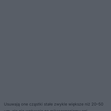
Usuwają one cząstki stałe zwykle większe niż 20–50
µm, ale nie wpływają na mikroorganizmy ani