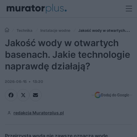
Technika
Instalacje wodne
Jakość wody w otwartych
basenach. Jakie technologie naprawdę działają?
Jakość wody w otwartych
basenach. Jakie technologie
naprawdę działają?
2026-06-15
13:20
Dodaj do Google
redakcja Muratorplus.pl
Przejrzysta woda nie zawsze oznacza wodę