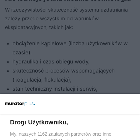
W rzeczywistości skuteczność systemu uzdatniania
zależy przede wszystkim od warunków
eksploatacyjnych, takich jak:
obciążenie kąpielowe (liczba użytkowników w
czasie),
hydraulika i czas obiegu wody,
skuteczność procesów wspomagających
(koagulacja, flokulacja),
stan techniczny instalacji i serwis,
kontrola parametrów chemicznych w czasie
rzeczywistym.
Technologie stanowią narzędzia, natomiast o jakości
Drogi Użytkowniku,
wody decyduje ich prawidłowa integracja oraz
My, naszych 1162 zaufanych partnerów oraz inne
eksploatacja w zmiennych warunkach