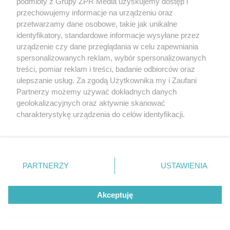
podmioty z Grupy ZPR Media uzyskujemy dostęp i
środowiskowych.
przechowujemy informacje na urządzeniu oraz
przetwarzamy dane osobowe, takie jak unikalne
identyfikatory, standardowe informacje wysyłane przez
***
urządzenie czy dane przeglądania w celu zapewniania
spersonalizowanych reklam, wybór spersonalizowanych
Artykuł powstał z wykorzystaniem AI
treści, pomiar reklam i treści, badanie odbiorców oraz
ulepszanie usług. Za zgodą Użytkownika my i Zaufani
Partnerzy możemy używać dokładnych danych
MUROWANE STARCIE
geolokalizacyjnych oraz aktywnie skanować
Basen – tak czy nie? MUROWANE STARCIE
charakterystykę urządzenia do celów identyfikacji.
Ponieważ cenimy Twoją prywatność, prosimy o zgodę na
korzystanie z tych technologii poprzez kliknięcie
G
P
P
P
-
9:52
„Akceptuję”. Zgoda jest dobrowolna i zawsze możesz ją
r
r
r
o
a
z
z
zmienić/wycofać klikając przycisk ustawień prywatności
j
PARTNERZY
USTAWIENIA
z
e
e
znajdujący się w lewym dolnym rogu strony
. Niektóre
w
w
o
i
i
rodzaje przetwarzania danych nie wymagają zgody
s
ń
ń
t
Akceptuję
1
1
użytkownika, ale masz prawo sprzeciwić się takiemu
0
0
a
przetwarzaniu. Preferencje będą miały zastosowanie tylko
s
s
ł
d
d
na tej witrynie.
y
o
o