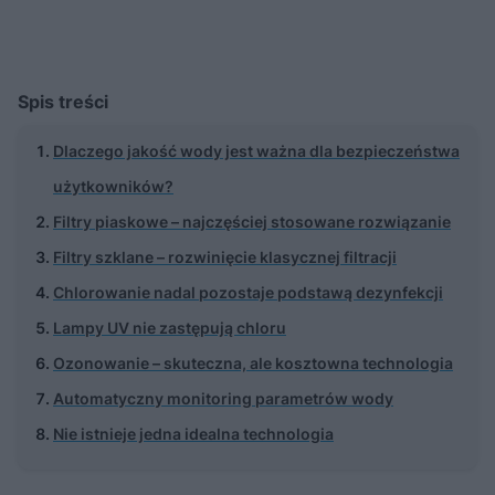
Spis treści
Dlaczego jakość wody jest ważna dla bezpieczeństwa
użytkowników?
Filtry piaskowe – najczęściej stosowane rozwiązanie
Filtry szklane – rozwinięcie klasycznej filtracji
Chlorowanie nadal pozostaje podstawą dezynfekcji
Lampy UV nie zastępują chloru
Ozonowanie – skuteczna, ale kosztowna technologia
Automatyczny monitoring parametrów wody
Nie istnieje jedna idealna technologia