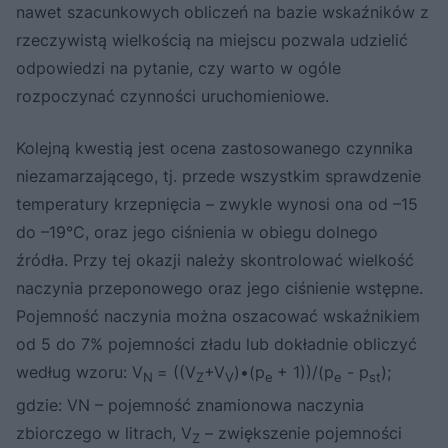
nawet szacunkowych obliczeń na bazie wskaźników z
rzeczywistą wielkością na miejscu pozwala udzielić
odpowiedzi na pytanie, czy warto w ogóle
rozpoczynać czynności uruchomieniowe.
Kolejną kwestią jest ocena zastosowanego czynnika
niezamarzającego, tj. przede wszystkim sprawdzenie
temperatury krzepnięcia – zwykle wynosi ona od –15
do –19°C, oraz jego ciśnienia w obiegu dolnego
źródła. Przy tej okazji należy skontrolować wielkość
naczynia przeponowego oraz jego ciśnienie wstępne.
Pojemność naczynia można oszacować wskaźnikiem
od 5 do 7% pojemności zładu lub dokładnie obliczyć
według wzoru: V
= ((V
+V
)•(p
+ 1))/(p
- p
);
N
Z
V
e
e
st
gdzie: VN – pojemność znamionowa naczynia
zbiorczego w litrach, V
– zwiększenie pojemności
Z