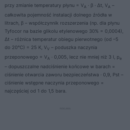
przy zmianie temperatury płynu = V
· β · Δt, V
–
A
A
całkowita pojemność instalacji dolnego źródła w
litrach, β – współczynnik rozszerzenia (np. dla płynu
Tyfocor na bazie glikolu etylenowego 30% = 0,0004),
Δt – różnica temperatur obiegu pierwotnego (od –5
do 20°C) = 25 K, V
– poduszka naczynia
V
przeponowego = V
· 0,005, lecz nie mniej niż 3 l, p
A
e
– dopuszczalne nadciśnienie końcowe w barach =
ciśnienie otwarcia zaworu bezpieczeństwa · 0,9, Pst –
ciśnienie wstępne naczynia przeponowego =
najczęściej od 1 do 1,5 bara.