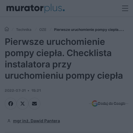
Technika
OZE
Pierwsze uruchomienie pompy ciepła.
Checklista instalatora przy uruchomieniu pompy ciepła
Pierwsze uruchomienie
pompy ciepła. Checklista
instalatora przy
uruchomieniu pompy ciepła
2022-07-21
15:21
Dodaj do Google
mgr inż. Dawid Pantera