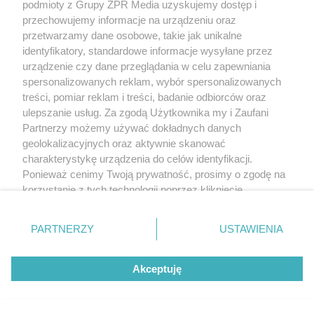
podmioty z Grupy ZPR Media uzyskujemy dostęp i
sprężarki instalacja powinna zawierać nawet
przechowujemy informacje na urządzeniu oraz
dziesięciokrotnie większą pojemność. Przy tej okazji
przetwarzamy dane osobowe, takie jak unikalne
identyfikatory, standardowe informacje wysyłane przez
należy zaznaczyć, że instalacje grzejnikowe nie
urządzenie czy dane przeglądania w celu zapewniania
nadają się z reguły do układów bezpośrednich z
spersonalizowanych reklam, wybór spersonalizowanych
pompą ciepła z uwagi na małą bezwładność, niewielką
treści, pomiar reklam i treści, badanie odbiorców oraz
ulepszanie usług. Za zgodą Użytkownika my i Zaufani
pojemność wodną i stosunkowo dużą obliczeniową
Partnerzy możemy używać dokładnych danych
różnicę temperatur (10 K).
geolokalizacyjnych oraz aktywnie skanować
charakterystykę urządzenia do celów identyfikacji.
Jeżeli instalacja grzewcza nie jest w stanie zapewnić
Ponieważ cenimy Twoją prywatność, prosimy o zgodę na
minimalnego i stałego przepływu, układ trzeba
korzystanie z tych technologii poprzez kliknięcie
„Akceptuję”. Zgoda jest dobrowolna i zawsze możesz ją
wyposażyć w bufor wody grzewczej. Takie instalacje
zmienić/wycofać klikając przycisk ustawień prywatności
są najmniej kłopotliwe zarówno w pracy, jak i podczas
PARTNERZY
USTAWIENIA
znajdujący się w lewym dolnym rogu strony
. Niektóre
procesu pierwszego uruchomienia, ponieważ dotyczą
rodzaje przetwarzania danych nie wymagają zgody
tylko części instalacji od pompy ciepła do bufora.
Akceptuję
użytkownika, ale masz prawo sprzeciwić się takiemu
przetwarzaniu. Preferencje będą miały zastosowanie tylko
na tej witrynie.