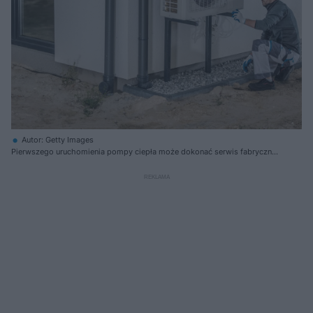
Autor: Getty Images
Pierwszego uruchomienia pompy ciepła może dokonać serwis fabryczny
producenta urządzenia, firma specjalistyczna – na zlecenie, a także
instalator posiadający odpowiednie kwalifikacje