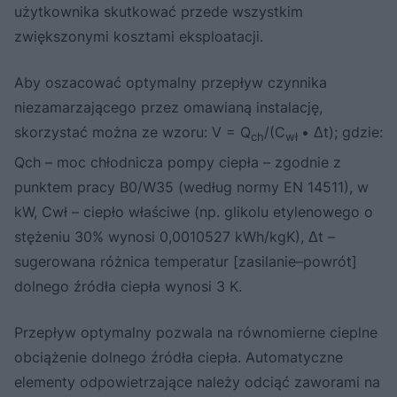
użytkownika skutkować przede wszystkim
zwiększonymi kosztami eksploatacji.
Aby oszacować optymalny przepływ czynnika
niezamarzającego przez omawianą instalację,
skorzystać można ze wzoru: V = Q
/(C
• Δt); gdzie:
ch
wł
Qch – moc chłodnicza pompy ciepła – zgodnie z
punktem pracy B0/W35 (według normy EN 14511), w
kW, Cwł – ciepło właściwe (np. glikolu etylenowego o
stężeniu 30% wynosi 0,0010527 kWh/kgK), Δt –
sugerowana różnica temperatur [zasilanie–powrót]
dolnego źródła ciepła wynosi 3 K.
Przepływ optymalny pozwala na równomierne cieplne
obciążenie dolnego źródła ciepła. Automatyczne
elementy odpowietrzające należy odciąć zaworami na