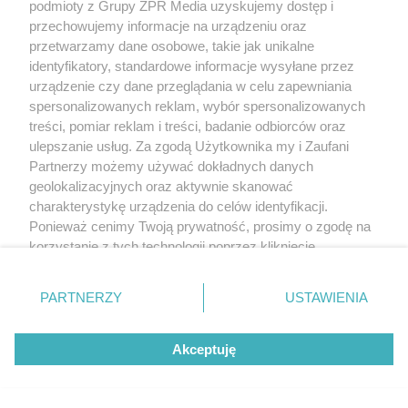
podmioty z Grupy ZPR Media uzyskujemy dostęp i
przechowujemy informacje na urządzeniu oraz
przetwarzamy dane osobowe, takie jak unikalne
identyfikatory, standardowe informacje wysyłane przez
urządzenie czy dane przeglądania w celu zapewniania
spersonalizowanych reklam, wybór spersonalizowanych
treści, pomiar reklam i treści, badanie odbiorców oraz
ulepszanie usług. Za zgodą Użytkownika my i Zaufani
Partnerzy możemy używać dokładnych danych
geolokalizacyjnych oraz aktywnie skanować
charakterystykę urządzenia do celów identyfikacji.
Ponieważ cenimy Twoją prywatność, prosimy o zgodę na
korzystanie z tych technologii poprzez kliknięcie
Może się zdarzyć, że wniosek jest niekompletny,
„Akceptuję”. Zgoda jest dobrowolna i zawsze możesz ją
wówczas organ, do którego go złożono, ma
zmienić/wycofać klikając przycisk ustawień prywatności
PARTNERZY
USTAWIENIA
obowiązek wezwać do uzupełnienia wniosku w
znajdujący się w lewym dolnym rogu strony
. Niektóre
rodzaje przetwarzania danych nie wymagają zgody
terminie 7 dni od daty otrzymania wezwania. Gdy
Akceptuję
użytkownika, ale masz prawo sprzeciwić się takiemu
dokumenty nie zostaną uzupełnione we wskazanym
przetwarzaniu. Preferencje będą miały zastosowanie tylko
terminie, wniosek nie będzie rozpatrzony.
na tej witrynie.