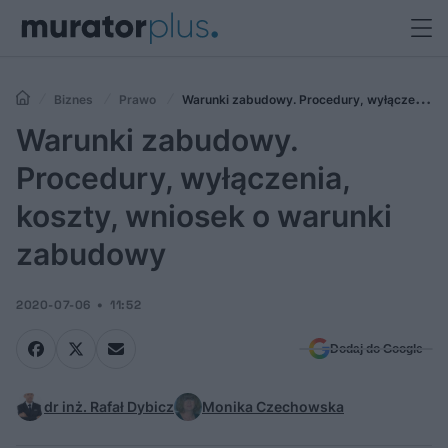
Biznes
Prawo
Warunki zabudowy. Procedury, wyłączenia,
koszty, wniosek o warunki zabudowy
Warunki zabudowy.
Procedury, wyłączenia,
koszty, wniosek o warunki
zabudowy
2020-07-06
11:52
Dodaj do Google
dr inż. Rafał Dybicz
Monika Czechowska