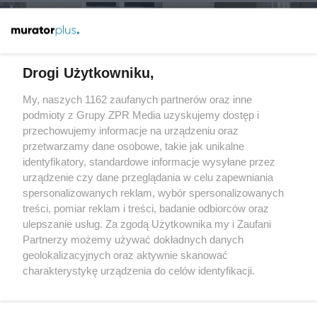
Więcej
Drogi Użytkowniku,
My, naszych 1162 zaufanych partnerów oraz inne
Żaden utwór zamieszczony w serwisie nie może być powielany i
podmioty z Grupy ZPR Media uzyskujemy dostęp i
rozpowszechniany lub dalej rozpowszechniany w jakikolwiek
sposób (w tym także elektroniczny lub mechaniczny) na
przechowujemy informacje na urządzeniu oraz
jakimkolwiek polu eksploatacji w jakiejkolwiek formie, włącznie z
przetwarzamy dane osobowe, takie jak unikalne
umieszczaniem w Internecie bez pisemnej zgody właściciela praw.
Jakiekolwiek użycie lub wykorzystanie utworów w całości lub w
identyfikatory, standardowe informacje wysyłane przez
części z naruszeniem prawa, tzn. bez właściwej zgody, jest
urządzenie czy dane przeglądania w celu zapewniania
zabronione pod groźbą kary i może być ścigane prawnie.
spersonalizowanych reklam, wybór spersonalizowanych
treści, pomiar reklam i treści, badanie odbiorców oraz
ulepszanie usług. Za zgodą Użytkownika my i Zaufani
Partnerzy możemy używać dokładnych danych
geolokalizacyjnych oraz aktywnie skanować
charakterystykę urządzenia do celów identyfikacji.
O nas
Ponieważ cenimy Twoją prywatność, prosimy o zgodę na
korzystanie z tych technologii poprzez kliknięcie
Informacje prawne
„Akceptuję”. Zgoda jest dobrowolna i zawsze możesz ją