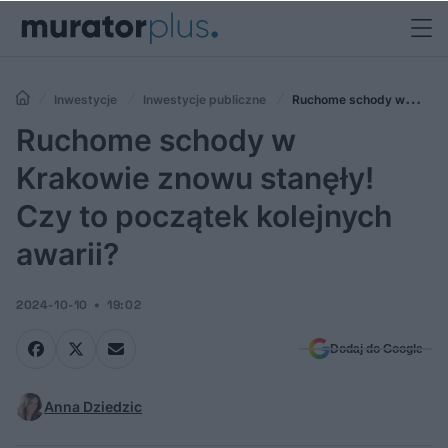
Inwestycje
Inwestycje publiczne
Ruchome schody w
Krakowie znowu stanęły! Czy to początek kolejnych awarii?
Ruchome schody w
Krakowie znowu stanęły!
Czy to początek kolejnych
awarii?
2024-10-10
19:02
Dodaj do Google
Anna Dziedzic