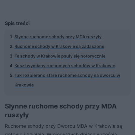
Spis treści
Słynne ruchome schody przy MDA ruszyły
Ruchome schody w Krakowie są zadaszone
Te schody w Krakowie psuły się notorycznie
Koszt wymiany ruchomych schodów w Krakowie
Tak rozbierano stare ruchome schody na dworcu w
Krakowie
Słynne ruchome schody przy MDA
ruszyły
Ruchome schody przy Dworcu MDA w Krakowie są
gotowe i działają. W pierwszych dniach września