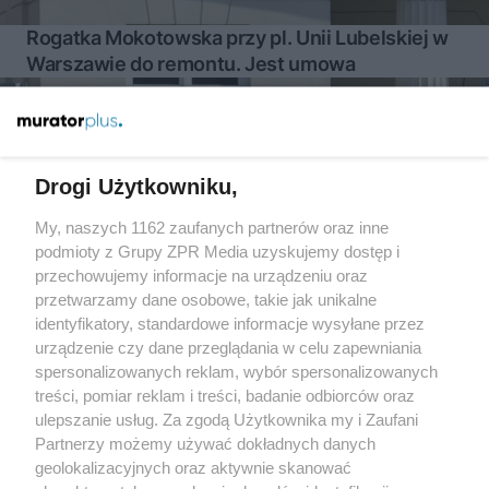
Rogatka Mokotowska przy pl. Unii Lubelskiej w
Warszawie do remontu. Jest umowa
Więcej
Drogi Użytkowniku,
My, naszych 1162 zaufanych partnerów oraz inne
Żaden utwór zamieszczony w serwisie nie może być powielany i
podmioty z Grupy ZPR Media uzyskujemy dostęp i
rozpowszechniany lub dalej rozpowszechniany w jakikolwiek
sposób (w tym także elektroniczny lub mechaniczny) na
przechowujemy informacje na urządzeniu oraz
jakimkolwiek polu eksploatacji w jakiejkolwiek formie, włącznie z
przetwarzamy dane osobowe, takie jak unikalne
umieszczaniem w Internecie bez pisemnej zgody właściciela praw.
identyfikatory, standardowe informacje wysyłane przez
Jakiekolwiek użycie lub wykorzystanie utworów w całości lub w
części z naruszeniem prawa, tzn. bez właściwej zgody, jest
urządzenie czy dane przeglądania w celu zapewniania
zabronione pod groźbą kary i może być ścigane prawnie.
spersonalizowanych reklam, wybór spersonalizowanych
treści, pomiar reklam i treści, badanie odbiorców oraz
ulepszanie usług. Za zgodą Użytkownika my i Zaufani
Partnerzy możemy używać dokładnych danych
geolokalizacyjnych oraz aktywnie skanować