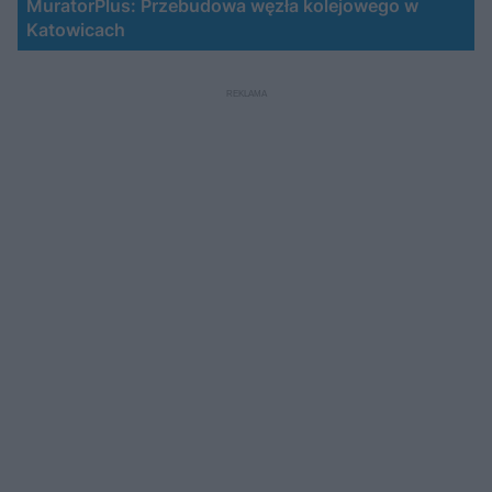
MuratorPlus: Przebudowa węzła kolejowego w
Katowicach