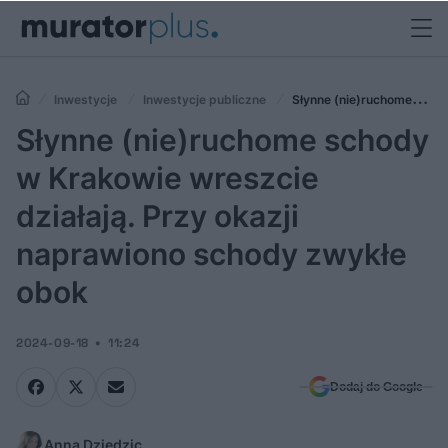
Inwestycje
Inwestycje publiczne
Słynne (nie)ruchome
schody w Krakowie wreszcie działają. Przy okazji naprawiono schody
Słynne (nie)ruchome schody
zwykłe obok
w Krakowie wreszcie
działają. Przy okazji
naprawiono schody zwykłe
obok
2024-09-18
11:24
Dodaj do Google
Anna Dziedzic