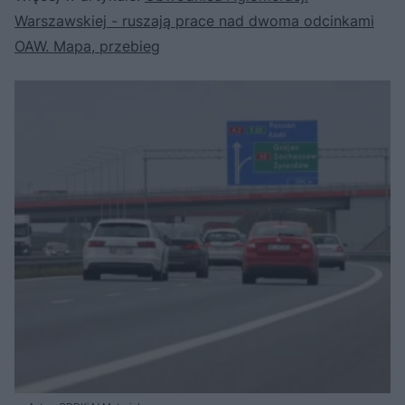
Warszawskiej - ruszają prace nad dwoma odcinkami
OAW. Mapa, przebieg