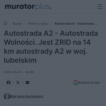
Biznes
Wieści z rynku
Autostrada A2 - Autostrada
Wolności. Jest ZRID na 14 km autostrady A2 w woj. lubelskim
Autostrada A2 - Autostrada
Wolności. Jest ZRID na 14
km autostrady A2 w woj.
lubelskim
2022-09-21
20:30
Dodaj do Google
Marzena Sarniewicz