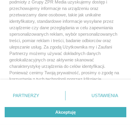
podmioty z Grupy ZPR Media uzyskujemy dostęp i
przechowujemy informacje na urządzeniu oraz
Odcinki płatne:
przetwarzamy dane osobowe, takie jak unikalne
identyfikatory, standardowe informacje wysyłane przez
od niemieckiej granicy do Konina (obowiązują
urządzenie czy dane przeglądania w celu zapewniania
tradycyjne bramki oraz manualny pobór opłat)
spersonalizowanych reklam, wybór spersonalizowanych
treści, pomiar reklam i treści, badanie odbiorców oraz
od Świecka do Punktu Poboru Opłat
ulepszanie usług. Za zgodą Użytkownika my i Zaufani
Nagradowice (kierowca na wjeździe na płatny
Partnerzy możemy używać dokładnych danych
odcinek pobiera bilet, a przy zjeździe płaci
geolokalizacyjnych oraz aktywnie skanować
charakterystykę urządzenia do celów identyfikacji.
gotówką lub kartą)
Ponieważ cenimy Twoją prywatność, prosimy o zgodę na
Poznań Wschód - Konin (opłata stała niezależnie
korzystanie z tych technologii poprzez kliknięcie
od tego gdzie zjedziemy, zarządcy to
„Akceptuję”. Zgoda jest dobrowolna i zawsze możesz ją
zmienić/wycofać klikając przycisk ustawień prywatności
Autostrada Wielkopolska SA i Autostrada
PARTNERZY
USTAWIENIA
znajdujący się w lewym dolnym rogu strony
. Niektóre
Wielkopolska II SA )
rodzaje przetwarzania danych nie wymagają zgody
Konin-Stryków (obowiązują dwa rodzaje poboru
Akceptuję
użytkownika, ale masz prawo sprzeciwić się takiemu
opłat - manualny pobór biletu lub elektroniczny
przetwarzaniu. Preferencje będą miały zastosowanie tylko
na tej witrynie.
ViaAuto, zarządca to GDDKiA)