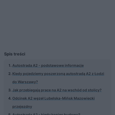
Spis treści
Autostrada A2 - podstawowe informacje
Kiedy pojedziemy poszerzoną autostradą A2 z Łodzi
do Warszawy?
Jak przebiegają prace na A2 na wschód od stolicy?
Odcinek A2 węzeł Lubelska-Mińsk Mazowiecki
przejezdny
Autostrada A2 - kiedy koniec budowy?