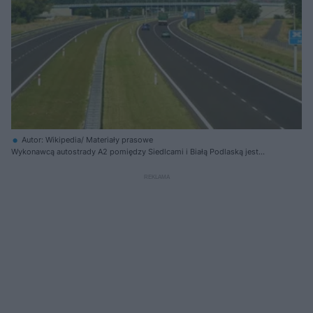
Autor: Wikipedia/ Materiały prasowe
Wykonawcą autostrady A2 pomiędzy Siedlcami i Białą Podlaską jest
Polaqua. Umowa o wartości prawie 470 mln zł została podpisana w
kwietniu 2021 r. Zakończenie budowy tego odcinka A2 planowane w
czwartym kwartale 2024