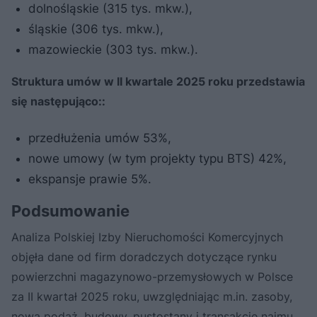
dolnośląskie (315 tys. mkw.),
śląskie (306 tys. mkw.),
mazowieckie (303 tys. mkw.).
Struktura umów w II kwartale 2025 roku przedstawia
się następująco::
przedłużenia umów 53%,
nowe umowy (w tym projekty typu BTS) 42%,
ekspansje prawie 5%.
Podsumowanie
Analiza Polskiej Izby Nieruchomości Komercyjnych
objęła dane od firm doradczych dotyczące rynku
powierzchni magazynowo-przemysłowych w Polsce
za II kwartał 2025 roku, uwzględniając m.in. zasoby,
nową podaż, budowy, pustostany i transakcje najmu.