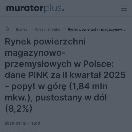
Biznes
Wieści z rynku
Rynek powierzchni magazynowo-
przemysłowych w Polsce: dane PINK za II kwartał 2025 – popyt w górę
Rynek powierzchni
(1,84 mln mkw.), pustostany w dół (8,2%)
magazynowo-
przemysłowych w Polsce:
dane PINK za II kwartał 2025
– popyt w górę (1,84 mln
mkw.), pustostany w dół
(8,2%)
2025-08-12
8:00