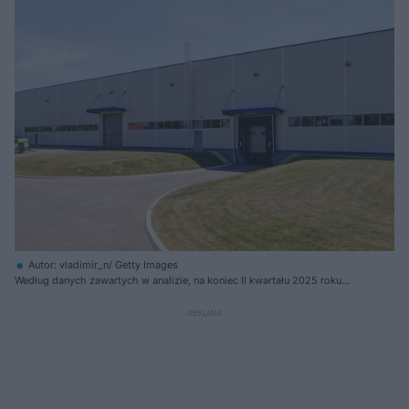
Autor: vladimir_n/ Getty Images
Według danych zawartych w analizie, na koniec II kwartału 2025 roku
rynek nowoczesnej powierzchni magazynowo-przemysłowej w Polsce
osiągnął łącznie 36 mln mkw.