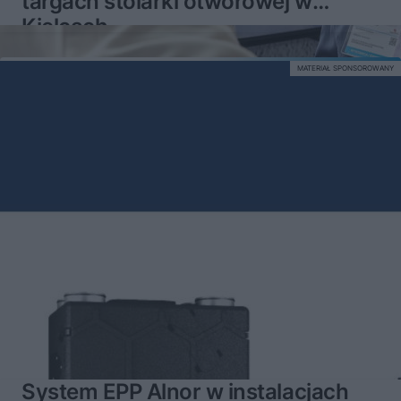
targach stolarki otworowej w
Kielcach
MATERIAŁ SPONSOROWANY
System EPP Alnor w instalacjach