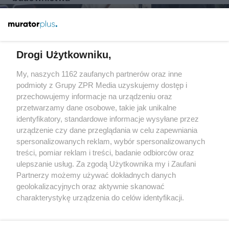
Więcej
Drogi Użytkowniku,
My, naszych 1162 zaufanych partnerów oraz inne
Żaden utwór zamieszczony w serwisie nie może być powielany i
podmioty z Grupy ZPR Media uzyskujemy dostęp i
rozpowszechniany lub dalej rozpowszechniany w jakikolwiek
sposób (w tym także elektroniczny lub mechaniczny) na
przechowujemy informacje na urządzeniu oraz
jakimkolwiek polu eksploatacji w jakiejkolwiek formie, włącznie z
przetwarzamy dane osobowe, takie jak unikalne
umieszczaniem w Internecie bez pisemnej zgody właściciela praw.
Jakiekolwiek użycie lub wykorzystanie utworów w całości lub w
identyfikatory, standardowe informacje wysyłane przez
części z naruszeniem prawa, tzn. bez właściwej zgody, jest
urządzenie czy dane przeglądania w celu zapewniania
zabronione pod groźbą kary i może być ścigane prawnie.
spersonalizowanych reklam, wybór spersonalizowanych
treści, pomiar reklam i treści, badanie odbiorców oraz
ulepszanie usług. Za zgodą Użytkownika my i Zaufani
Partnerzy możemy używać dokładnych danych
geolokalizacyjnych oraz aktywnie skanować
charakterystykę urządzenia do celów identyfikacji.
Ponieważ cenimy Twoją prywatność, prosimy o zgodę na
O nas
korzystanie z tych technologii poprzez kliknięcie
Informacje prawne