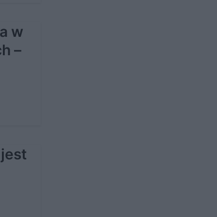
a w
h –
jest