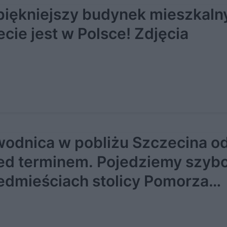
piękniejszy budynek mieszkaln
ecie jest w Polsce! Zdjęcia
odnica w pobliżu Szczecina o
ed terminem. Pojedziemy szybc
edmieściach stolicy Pomorza
hodniego