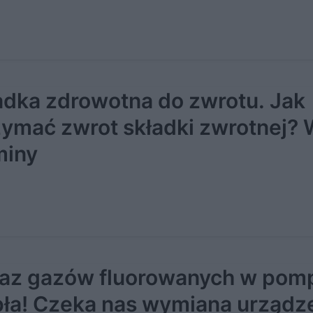
adka zdrowotna do zwrotu. Jak
zymać zwrot składki zwrotnej?
miny
az gazów fluorowanych w pom
pła! Czeka nas wymiana urządz