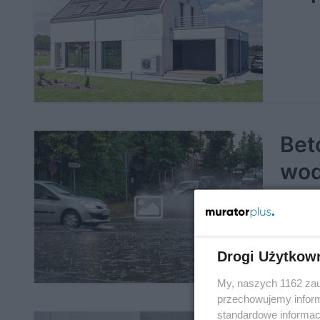
Beto
wod
zap
Drogi Użytkow
My, naszych 1162 zau
przechowujemy informa
standardowe informac