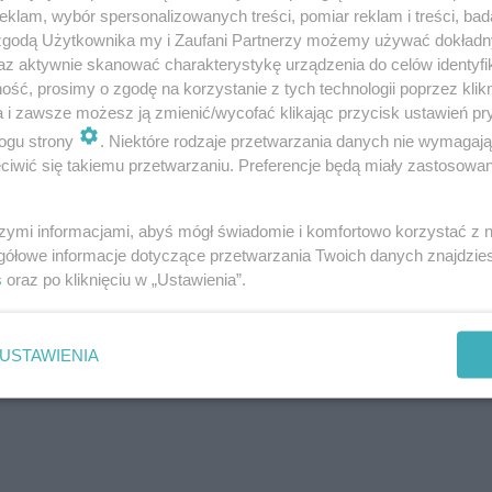
el pod Ursynowem otwarty!
klam, wybór spersonalizowanych treści, pomiar reklam i treści, bad
dzimy już tunelem w ciągu S2 
 zgodą Użytkownika my i Zaufani Partnerzy możemy używać dokład
az aktywnie skanować charakterystykę urządzenia do celów identyfi
szawie
ść, prosimy o zgodę na korzystanie z tych technologii poprzez klikn
a i zawsze możesz ją zmienić/wycofać klikając przycisk ustawień pr
ogu strony
. Niektóre rodzaje przetwarzania danych nie wymagaj
iwić się takiemu przetwarzaniu. Preferencje będą miały zastosowanie
szymi informacjami, abyś mógł świadomie i komfortowo korzystać z
gółowe informacje dotyczące przetwarzania Twoich danych znajdzi
udniowa Obwodnca Warszawy
s
oraz po kliknięciu w „Ustawienia”.
er. Wyzwania na odcinku C tra
USTAWIENIA