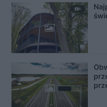
Naj
8
świ
Obw
prz
prz
Zac