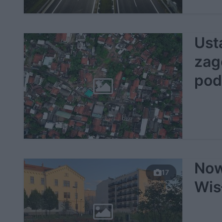
Ust
zag
pod
Now
17
Wis