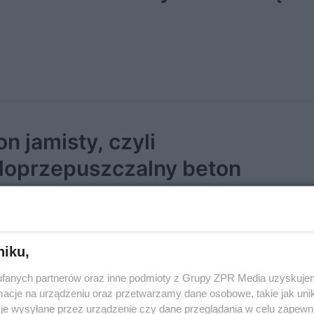
n jamisty, czyli
oprzepuszczalny beton
ewniający retencję wód opado
niku,
fanych partnerów oraz inne podmioty z Grupy ZPR Media uzyskujem
cje na urządzeniu oraz przetwarzamy dane osobowe, takie jak unika
je wysyłane przez urządzenie czy dane przeglądania w celu zapewn