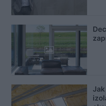
Dec
zap
Jak
izo