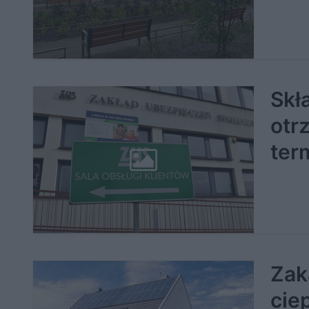
Skł
otr
ter
Zak
cie