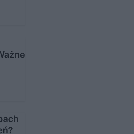
 Ważne
pach
eń?