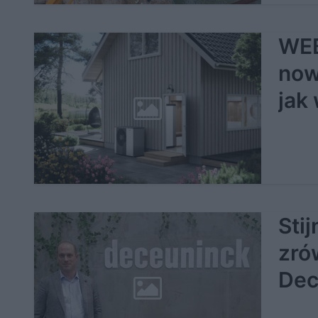
WEB
now
jak
Sti
zró
Dec