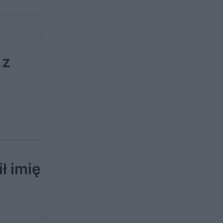
 z
ł imię