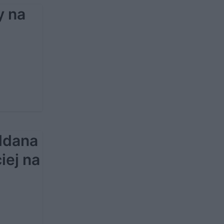
y na
ddana
iej na