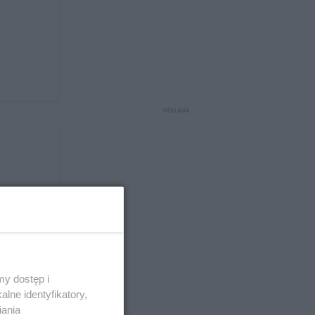
wych
y dostęp i
lne identyfikatory,
iania