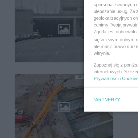
Tun
spersonalizowanych re
Jeź
ulepszanie usług. Za
geolokalizacyjnych or
War
cenimy Twoją prywatno
Zgoda jest dobrowoln
się w lewym dolnym r
ale masz prawo sprzec
witrynie.
Zapoznaj się z poniż
internetowych. Szcze
Poł
MATERIAŁ SPONSOROWANY
Prywatności
i
Cookie
Waw
PARTNERZY