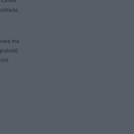
. Łatwe
ozkłada,
erowa ma
 grubość
chli