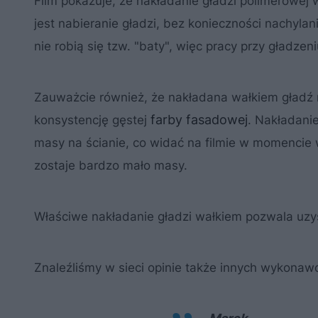
Film pokazuje, że nakładanie gładzi polimerowej 
jest nabieranie gładzi, bez konieczności nachylan
nie robią się tzw. "baty", więc pracy przy gładzeni
Zauważcie również, że nakładana wałkiem gładź 
farby fasadowej
konsystencję gęstej
. Nakładani
masy na ścianie, co widać na filmie w momencie 
zostaje bardzo mało masy.
Właściwe nakładanie gładzi wałkiem pozwala uz
Znaleźliśmy w sieci opinie także innych wykonaw