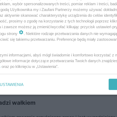
klam, wybór spersonalizowanych treści, pomiar reklam i treści, bad
 zgodą Użytkownika my i Zaufani Partnerzy możemy używać dokład
az aktywnie skanować charakterystykę urządzenia do celów identyfi
ść, prosimy o zgodę na korzystanie z tych technologii poprzez klikn
ostaci suchej mieszanki, którą należy rozrobić z odpo
a i zawsze możesz ją zmienić/wycofać klikając przycisk ustawień pr
ią wody. W ten sposób uzyskuje się plastyczną masę, k
ogu strony
. Niektóre rodzaje przetwarzania danych nie wymagaj
iwić się takiemu przetwarzaniu. Preferencje będą miały zastosowanie
kuje agregatem do nakładania gładzi, w przypadku wyst
szymi informacjami, abyś mógł świadomie i komfortowo korzystać z
gółowe informacje dotyczące przetwarzania Twoich danych znajdzi
s
oraz po kliknięciu w „Ustawienia”.
 wykonawcy, gotowe do użycia gładzie polimerowe, sp
abiania, gwarantują jednakową konsystencję i wiążą n
się sprawdzają do nakładania wałkiem.
USTAWIENIA
adzi wałkiem