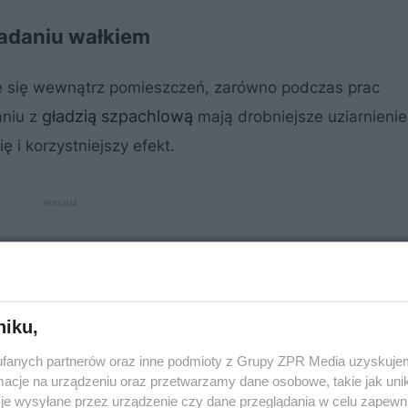
ładaniu wałkiem
e się wewnątrz pomieszczeń, zarówno podczas prac
gładzią szpachlową
aniu z
mają drobniejsze uziarnienie
 i korzystniejszy efekt.
niku,
fanych partnerów oraz inne podmioty z Grupy ZPR Media uzyskujem
cje na urządzeniu oraz przetwarzamy dane osobowe, takie jak unika
je wysyłane przez urządzenie czy dane przeglądania w celu zapewn