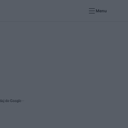
Menu
daj do Google