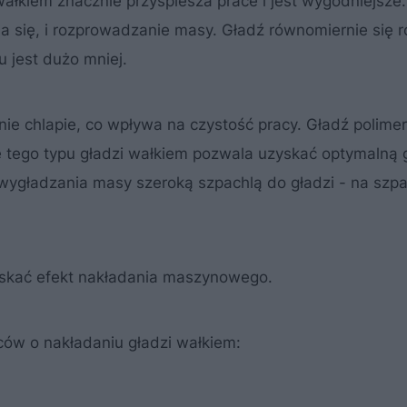
wałkiem znacznie przyśpiesza prace i jest wygodniejsze
ia się, i rozprowadzanie masy. Gładź równomiernie się r
u jest dużo mniej.
nie chlapie, co wpływa na czystość pracy. Gładź polim
e tego typu gładzi wałkiem pozwala uzyskać optymalną
wygładzania masy szeroką szpachlą do gładzi - na szpa
yskać efekt nakładania maszynowego.
ców o nakładaniu gładzi wałkiem: