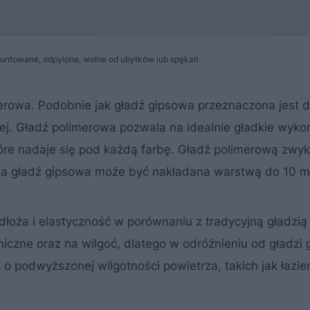
runtowane, odpylone, wolne od ubytków lub spękań
erowa. Podobnie jak gładź gipsowa przeznaczona jest 
j. Gładź polimerowa pozwala na idealnie gładkie wyko
tóre nadaje się pod każdą farbę. Gładź polimerową zwyk
nia gładź gipsowa może być nakładana warstwą do 10 m
łoża i elastyczność w porównaniu z tradycyjną gładzią
iczne oraz na wilgoć, dlatego w odróżnieniu od gładzi 
podwyższonej wilgotności powietrza, takich jak łazien