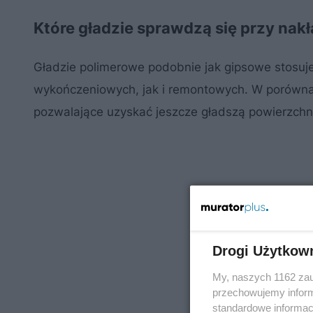
Które gładzie sprawdzą się przy nak
Gładzie polimerowe podobnie jak gipsowe stosuj
wykończeniowych, jak i remontowych. W porówn
pozwalające uzyskać jeszcze gładszą powierzchnię
Drogi Użytkow
My, naszych 1162 zau
przechowujemy informa
standardowe informac