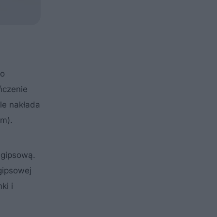
do
ńczenie
le nakłada
m).
 gipsową.
gipsowej
ki i