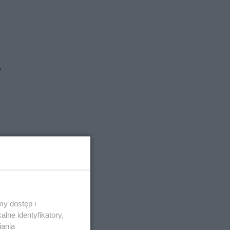
,
y dostęp i
lne identyfikatory,
iania