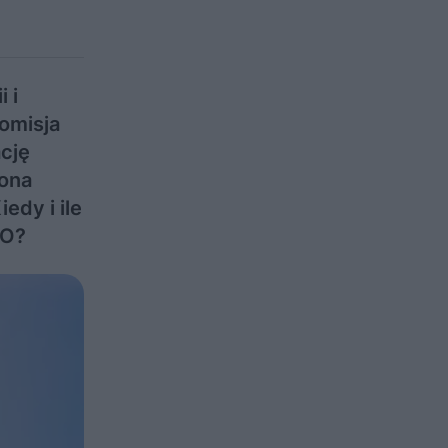
 i
omisja
cję
iona
dy i ile
PO?