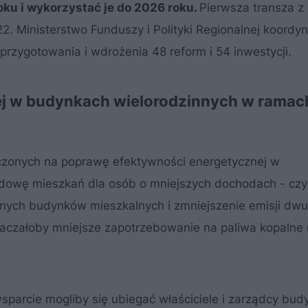
oku i wykorzystać je do 2026 roku.
Pierwsza transza z 
2. Ministerstwo Funduszy i Polityki Regionalnej koord
przygotowania i wdrożenia 48 reform i 54 inwestycji.
j w budynkach wielorodzinnych w ramac
aczonych na poprawę efektywności energetycznej w
udowę mieszkań dla osób o mniejszych dochodach - cz
nych budynków mieszkalnych i zmniejszenie emisji dwu
znaczałoby mniejsze zapotrzebowanie na paliwa kopalne
 wsparcie mogliby się ubiegać właściciele i zarządcy bu