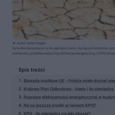
Autor: Getty Images
Sylwetka biznesmena na tle pękniętej ziemi i dymiących kominów, symb
wiatrakami, przedstawiająca transformację energetyczną. O KPO przec
Spis treści
Blokada środków UE - Polska miała dostać p
Krajowy Plan Odbudowy - kiedy i ile pieniędzy
Poprawa efektywności energetycznej w budyn
Na co jeszcze środki w ramach KPO?
KPO - ile pieniędzy na jaki obszar?