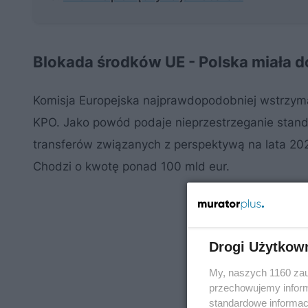
Blokada środków UE - Polska miała 
Komisja Europejska najprawdopodobniej wstrzyma 
KPO. Jako powód podaje nieprzestrzeganie stan
transferów związanych z perspektywą na lata 202
Chodzi o kwotę ponad 100 mld eur.
Drogi Użytkow
My, naszych 1160 zau
przechowujemy informa
standardowe informac