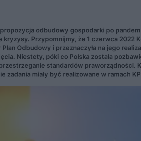
 propozycja odbudowy gospodarki po pandemii
e kryzysy. Przypomnijmy, że 1 czerwca 2022 K
 Plan Odbudowy i przeznaczyła na jego realiza
cia. Niestety, póki co Polska została pozbaw
rzestrzeganie standardów praworządności. Kie
kie zadania miały być realizowane w ramach K