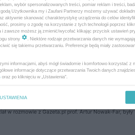
klam, wybór spersonalizowanych treści, pomiar reklam i treści, bad
 zgodą Użytkownika my i Zaufani Partnerzy możemy używać dokład
az aktywnie skanować charakterystykę urządzenia do celów identyfi
ść, prosimy o zgodę na korzystanie z tych technologii poprzez klikn
a i zawsze możesz ją zmienić/wycofać klikając przycisk ustawień pr
ogu strony
. Niektóre rodzaje przetwarzania danych nie wymagaj
iwić się takiemu przetwarzaniu. Preferencje będą miały zastosowanie
decyzję o akceptacji KPO podkreślała, że Polska musi w
 Funduszu Odbudowy, zostały osiągnięte "kamienie mil
szymi informacjami, abyś mógł świadomie i komfortowo korzystać z
gółowe informacje dotyczące przetwarzania Twoich danych znajdzi
iedliwości w Polsce. To nie jedyny problem, ale brak 
s
oraz po kliknięciu w „Ustawienia”.
rzede wszystkim sytuacji w polskim sądownictwie.
USTAWIENIA
aganego poziomu zabezpieczenia pieniędzy przed
ł w rozmowie z Gazeta.pl prof. Artur Nowak-Far, były