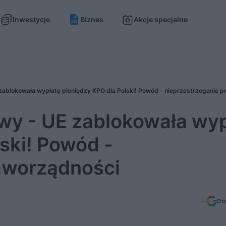
Inwestycje
Biznes
Akcje specjalne
wy - UE zablokowała wyp
ski! Powód -
aworządności
Do