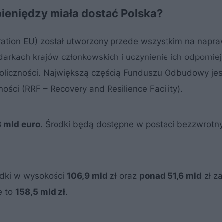
pieniędzy miała dostać Polska?
ation EU) został utworzony przede wszystkim na napra
kach krajów członkowskich i uczynienie ich odpornie
koliczności. Największą częścią Funduszu Odbudowy jes
ści (RRF – Recovery and Resilience Facility).
8 mld euro
. Środki będą dostępne w postaci bezzwrotn
odki w wysokości
106,9 mld zł
oraz
ponad 51,6 mld
zł z
e to
158,5 mld zł
.