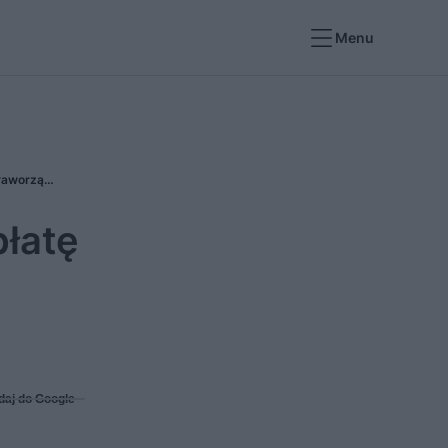
Menu
Krajowy Plan Odbudowy - UE zablokowała wypłatę pieniędzy KPO dla Polski! Powód - nieprzestrzeganie praworządności
łatę
daj do Google