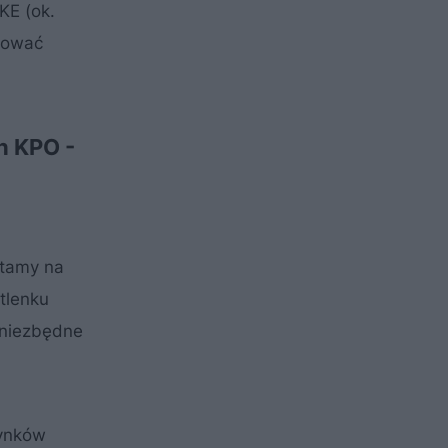
KE (ok.
ynować
h KPO -
ytamy na
tlenku
 niezbędne
dynków