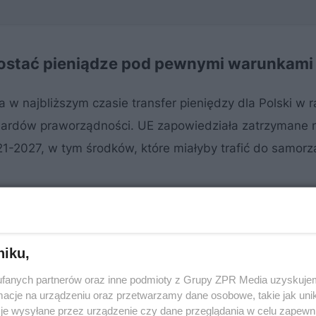
dostać pieniądze pod pewnymi warunkami
w najbliższym czasie transfer pieniędzy dla Polski w 
dardów praworządności. UE zapowiedziała zatrzymane n
1-2027, w tym środków, które miałyby trafić do samor
niku,
fanych partnerów oraz inne podmioty z Grupy ZPR Media uzyskujem
cje na urządzeniu oraz przetwarzamy dane osobowe, takie jak unika
je wysyłane przez urządzenie czy dane przeglądania w celu zapewn