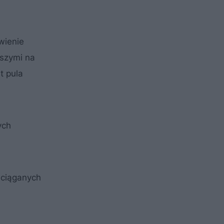
wienie
jszymi na
t pula
ych
aciąganych