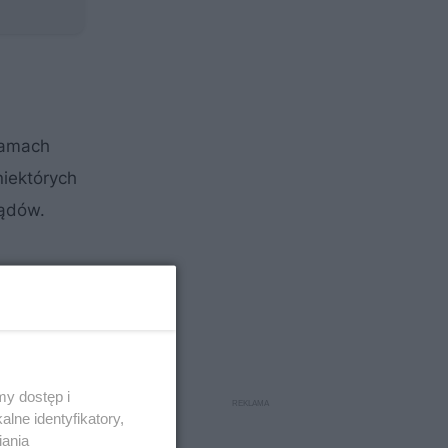
ramach
iektórych
ządów.
y dostęp i
lne identyfikatory,
iania