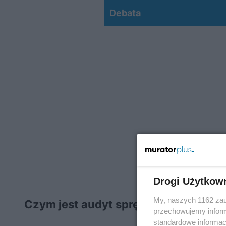
Debata
Drogi Użytkow
My, naszych 1162 zau
Czym jest audyt sprężonego powiet
przechowujemy informa
standardowe informac