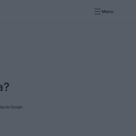
Menu
a?
daj do Google