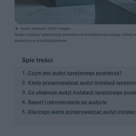
Autor: patboon/ Getty Images
Audyt instalacji sprężonego powietrza to kompleksowa usługa, której 
powietrza w przedsiębiorstwie.
Spis treści
Czym jest audyt sprężonego powietrza?
Kiedy przeprowadzać audyt instalacji sprężo
Co obejmuje audyt instalacji sprężonego powi
Raport i rekomendacje po audycie
Dlaczego warto przeprowadzać audyt instalac