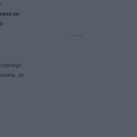
i
dzana co
ki
arczanego
prawia, że