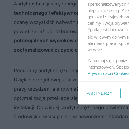
Audyt instalacji sprężonego powietrza to komplek
spersonalizowanych re
ulepszanie usług. Za
technicznego i efektywności całego systemu s
geolokalizacyjnych or
ocenę wszystkich najważniejszych elementów inst
cenimy Twoją prywatno
Zgoda jest dobrowoln
powietrza, aż po rozbudowaną sieć dystrybucji. 
się w lewym dolnym r
potencjalnych wycieków czy uszkodzeń
, ale t
ale masz prawo sprzec
zoptymalizować zużycie energii i ograniczyć ko
witrynie.
Zapoznaj się z poniż
internetowych. Szcze
Regularny audyt sprężonego powietrza jest klucz
Prywatności
i
Cookie
Dzięki szczegółowej analizie można nie tylko zre
pracy urządzeń, ale również dostosować paramet
PARTNERZY
optymalizacja przekłada się na niższe rachunki 
instalacji. Co więcej, audyt sprężonego powietr
środowisko, wpisując się w nowoczesne standardy