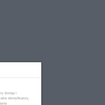
y dostęp i
lne identyfikatory,
iania