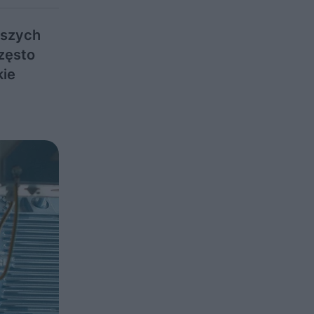
jszych
zęsto
kie