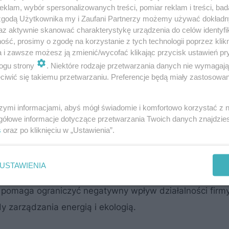
sowa usługa, której celem jest
szczegółowa analiza st
klam, wybór spersonalizowanych treści, pomiar reklam i treści, bad
 zgodą Użytkownika my i Zaufani Partnerzy możemy używać dokład
prężonego powietrza w przedsiębiorstwie
. Proces ten
az aktywnie skanować charakterystykę urządzenia do celów identyfi
alacji: od sprężarek, przez systemy uzdatniania i mag
ść, prosimy o zgodę na korzystanie z tych technologii poprzez klikn
a i zawsze możesz ją zmienić/wycofać klikając przycisk ustawień pr
Audyt sprężonego powietrza pozwala nie tylko na
wykry
ogu strony
. Niektóre rodzaje przetwarzania danych nie wymagaj
akże na
identyfikację obszarów, w których można
iwić się takiemu przetwarzaniu. Preferencje będą miały zastosowanie
szty eksploatacji
.
szymi informacjami, abyś mógł świadomie i komfortowo korzystać z
gółowe informacje dotyczące przetwarzania Twoich danych znajdzi
em do efektywnego zarządzania energią i kosztami prod
s
oraz po kliknięciu w „Ustawienia”.
dukować straty wynikające z nieszczelności czy niepraw
ry systemu do realnych potrzeb zakładu. Odpowiednia
USTAWIENIA
za energię, mniejsze zużycie komponentów i wyższą ni
za pomaga ograniczyć negatywny wpływ działalności firm
 zarządzania energią i ekologią.