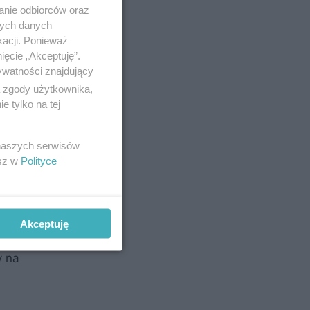
anu
anie odbiorców oraz
nych danych
 obejmuje
kacji. Ponieważ
azynowania
ięcie „Akceptuję”.
ywatności znajdujący
cie
ą zgody użytkownika,
 tylko na tej
 naszych serwisów
esz w
Polityce
ukcji.
idłowej
Akceptuję
ezawodność
y na