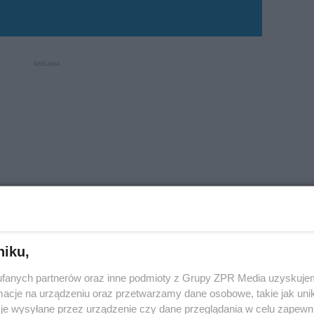
niku,
fanych partnerów oraz inne podmioty z Grupy ZPR Media uzyskujem
rza?
cje na urządzeniu oraz przetwarzamy dane osobowe, takie jak unika
je wysyłane przez urządzenie czy dane przeglądania w celu zapewn