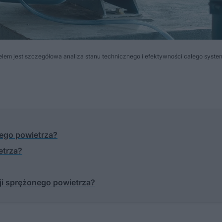
celem jest szczegółowa analiza stanu technicznego i efektywności całego syst
nego powietrza?
etrza?
ji sprężonego powietrza?
MATERIAŁ SPONSOROWANY