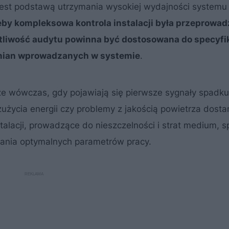
 jest podstawą utrzymania wysokiej wydajności systemu 
żeby kompleksowa kontrola instalacji była przeprowa
totliwość audytu powinna być dostosowana do specyfi
 zmian wprowadzanych w systemie
.
e wówczas, gdy pojawiają się pierwsze sygnały spadku
 zużycia energii czy problemy z jakością powietrza dost
alacji, prowadzące do nieszczelności i strat medium, s
ania optymalnych parametrów pracy.