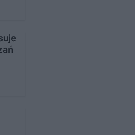
suje
zań