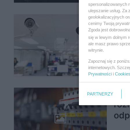
spersonalizowanych re
ulepszanie usług. Za
geolokalizacyjnych or
Tel
cenimy Twoją prywatno
bud
Zgoda jest dobrowoln
się w lewym dolnym r
wzm
ale masz prawo sprzec
witrynie.
Zapoznaj się z poniż
internetowych. Szcze
Prywatności
i
Cookie
Wył
PARTNERZY
róż
odp
ele