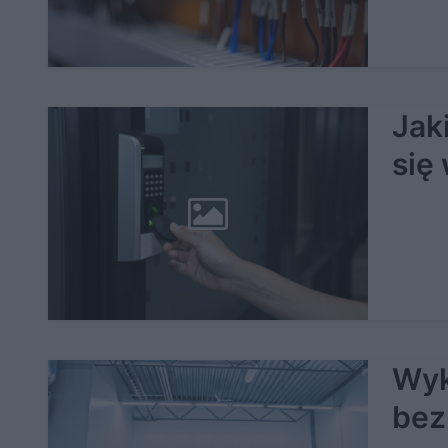
Jak
się
Wyk
bez