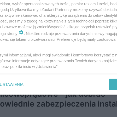
klam, wybór spersonalizowanych treści, pomiar reklam i treści, bad
 zgodą Użytkownika my i Zaufani Partnerzy możemy używać dokład
az aktywnie skanować charakterystykę urządzenia do celów identyfi
ewizja przemysłowa w ochronie
ść, prosimy o zgodę na korzystanie z tych technologii poprzez klikn
ynków ‒ jak monitoring CCTV
a i zawsze możesz ją zmienić/wycofać klikając przycisk ustawień pr
ogu strony
. Niektóre rodzaje przetwarzania danych nie wymagaj
acnia bezpieczeństwo obiekt
iwić się takiemu przetwarzaniu. Preferencje będą miały zastosowanie
szymi informacjami, abyś mógł świadomie i komfortowo korzystać z
gółowe informacje dotyczące przetwarzania Twoich danych znajdzi
s
oraz po kliknięciu w „Ustawienia”.
ączniki nadprądowe i
USTAWIENIA
nicowoprądowe – jak dobrać
owiednie zabezpieczenia instal
ktrycznej