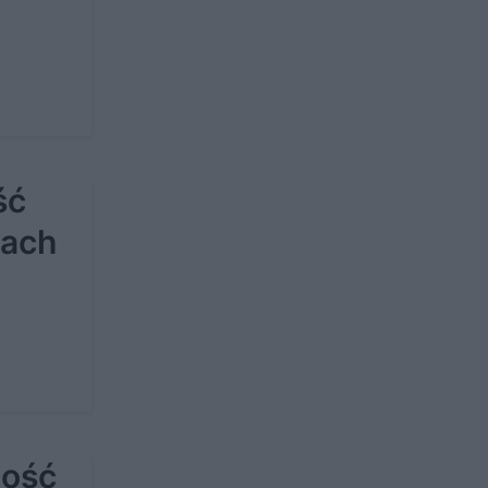
ść
lach
ność