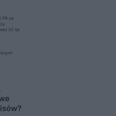
i PR na
nży
nad 20 lat
różnymi
k
owe
pisów?