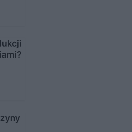
ukcji
iami?
czyny