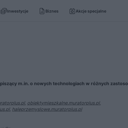
Inwestycje
Biznes
Akcje specjalne
t piszący m.in. o nowych technologiach w różnych zastos
ratorplus.pl
,
obiektymieszkalne.muratorplus.pl
,
us.pl
,
haleprzemyslowe.muratorplus.pl