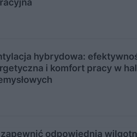
racyjna
tylacja hybrydowa: efektywno
rgetyczna i komfort pracy w ha
emysłowych
 zapewnić odpowiednią wilgot