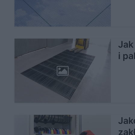
Jak
i p
Jak
zak