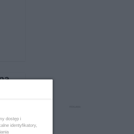
tna
y dostęp i
lne identyfikatory,
iania