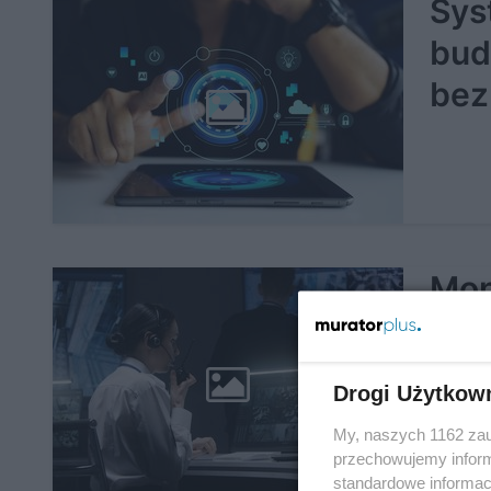
Sys
bud
bez
Mon
ana
bez
Drogi Użytkow
My, naszych 1162 zau
przechowujemy informa
standardowe informac