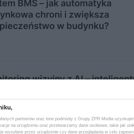
tem BMS – jak automatyka
ynkowa chroni i zwiększa
pieczeństwo w budynku?
itoring wizyjny z AI – inteligen
liza obrazu zwiększająca
pieczeństwo
niku,
fanych partnerów oraz inne podmioty z Grupy ZPR Media uzyskujem
cje na urządzeniu oraz przetwarzamy dane osobowe, takie jak unika
je wysyłane przez urządzenie czy dane przeglądania w celu zapewn