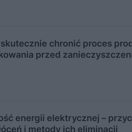
 skutecznie chronić proces prod
akowania przed zanieczyszczen
ość energii elektrycznej – przy
łóceń i metody ich eliminacji