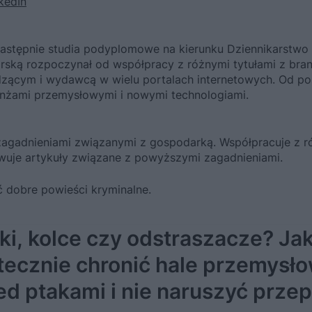
kedIn
stępnie studia podyplomowe na kierunku Dziennikarstwo 
arską rozpoczynał od współpracy z różnymi tytułami z bra
dzącym i wydawcą w wielu portalach internetowych. Od po
anżami przemysłowymi i nowymi technologiami.
i zagadnieniami związanymi z gospodarką. Współpracuje z 
wuje artykuły związane z powyższymi zagadnieniami.
ać dobre powieści kryminalne.
tki, kolce czy odstraszacze? Ja
tecznie chronić hale przemysł
ed ptakami i nie naruszyć prze