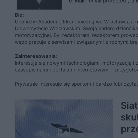
e-mail:
[email protected]
,
Lin
Bio:
Ukończył Akademię Ekonomiczną we Wrocławiu, a na
Uniwersytecie Wrocławskim. Swoją karierę dziennik
motoryzacyjnej. Był redaktorem, redaktorem prowa
współpracuje z serwisami związanymi z różnymi br
Zainteresowania:
Interesuje się nowymi technologiami, motoryzacją 
czasopismami i portalami internetowymi – przygoto
Prywatnie interesuje się sportem i bardzo lubi czyt
Sia
sku
prz