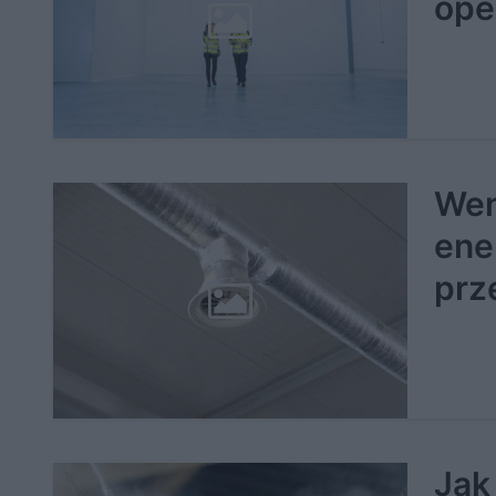
ope
Wen
ene
prz
Jak