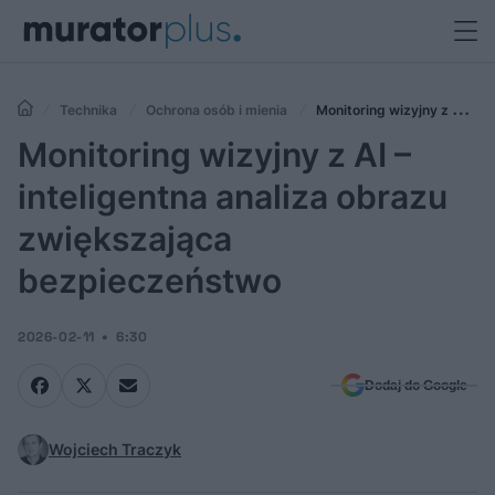
Technika
Ochrona osób i mienia
Monitoring wizyjny z AI –
inteligentna analiza obrazu zwiększająca bezpieczeństwo
Monitoring wizyjny z AI –
inteligentna analiza obrazu
zwiększająca
bezpieczeństwo
2026-02-11
6:30
Dodaj do Google
Wojciech Traczyk