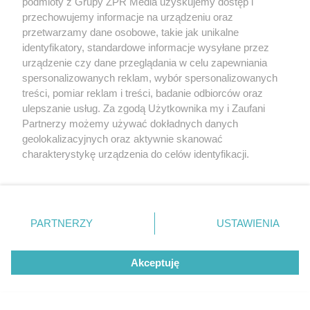
komfort i bezpieczeństwo podczas
podmioty z Grupy ZPR Media uzyskujemy dostęp i
przechowujemy informacje na urządzeniu oraz
pracy w upały?
przetwarzamy dane osobowe, takie jak unikalne
identyfikatory, standardowe informacje wysyłane przez
urządzenie czy dane przeglądania w celu zapewniania
spersonalizowanych reklam, wybór spersonalizowanych
treści, pomiar reklam i treści, badanie odbiorców oraz
ulepszanie usług. Za zgodą Użytkownika my i Zaufani
Partnerzy możemy używać dokładnych danych
geolokalizacyjnych oraz aktywnie skanować
charakterystykę urządzenia do celów identyfikacji.
Ponieważ cenimy Twoją prywatność, prosimy o zgodę na
korzystanie z tych technologii poprzez kliknięcie
„Akceptuję”. Zgoda jest dobrowolna i zawsze możesz ją
zmienić/wycofać klikając przycisk ustawień prywatności
PARTNERZY
USTAWIENIA
znajdujący się w lewym dolnym rogu strony
. Niektóre
rodzaje przetwarzania danych nie wymagają zgody
Akceptuję
użytkownika, ale masz prawo sprzeciwić się takiemu
przetwarzaniu. Preferencje będą miały zastosowanie tylko
na tej witrynie.