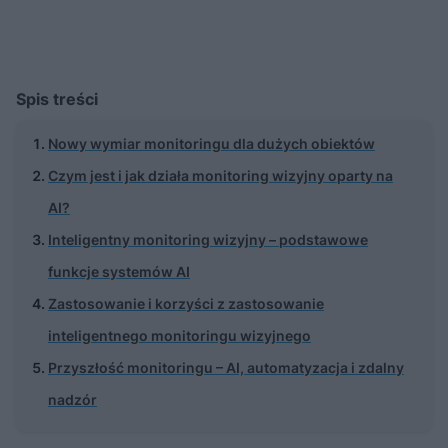
Spis treści
Nowy wymiar monitoringu dla dużych obiektów
Czym jest i jak działa monitoring wizyjny oparty na
AI?
Inteligentny monitoring wizyjny – podstawowe
funkcje systemów AI
Zastosowanie i korzyści z zastosowanie
inteligentnego monitoringu wizyjnego
Przyszłość monitoringu – AI, automatyzacja i zdalny
nadzór