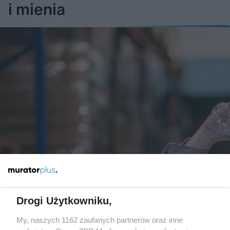
i mienia
Drogi Użytkowniku,
Jak wybrać odzież zapewniającą
My, naszych 1162 zaufanych partnerów oraz inne