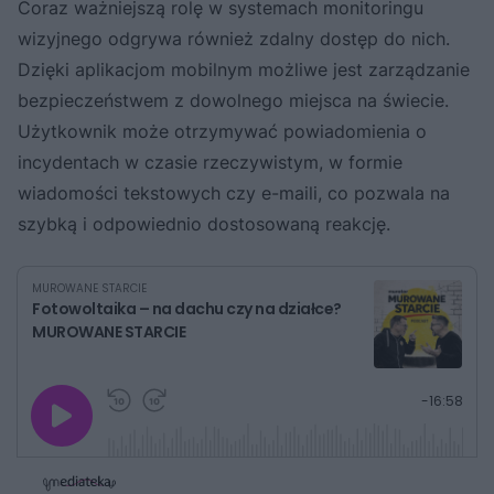
Coraz ważniejszą rolę w systemach monitoringu
wizyjnego odgrywa również zdalny dostęp do nich.
Dzięki aplikacjom mobilnym możliwe jest zarządzanie
bezpieczeństwem z dowolnego miejsca na świecie.
Użytkownik może otrzymywać powiadomienia o
incydentach w czasie rzeczywistym, w formie
wiadomości tekstowych czy e-maili, co pozwala na
szybką i odpowiednio dostosowaną reakcję.
MUROWANE STARCIE
Fotowoltaika – na dachu czy na działce?
MUROWANE STARCIE
G
P
P
P
-
16:58
r
r
r
o
a
z
z
j
z
e
e
w
w
o
i
i
s
ń
ń