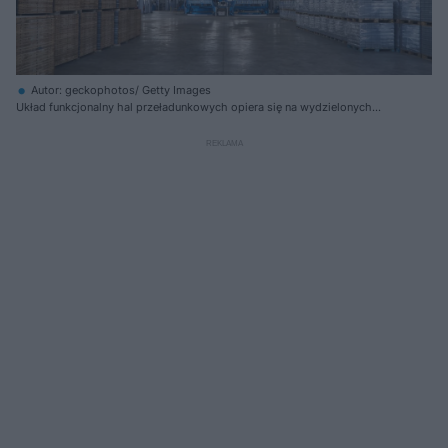
Autor: geckophotos/ Getty Images
Układ funkcjonalny hal przeładunkowych opiera się na wydzielonych
strefach operacyjnych pozwalających na kontrolowany przebieg
procesów rozładunku, segregacji i załadunku