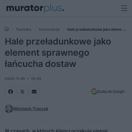
Technika
Konstrukcje
Hale przeładunkowe jako element
sprawnego łańcucha dostaw
Hale przeładunkowe jako
element sprawnego
łańcucha dostaw
2025-11-20
10:35
Dodaj do Google
Wojciech Traczyk
W czasach, w których klienci oczekują niemal