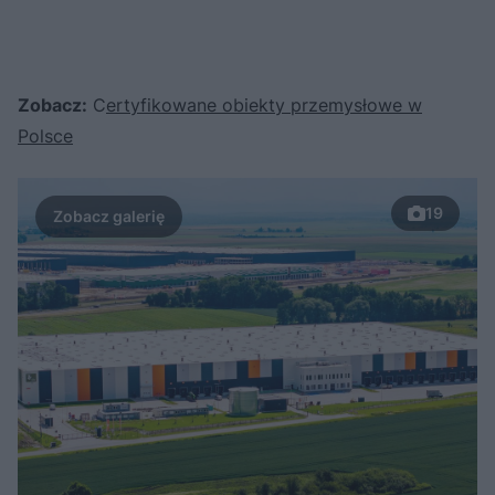
Zobacz:
C
ertyfikowane obiekty przemysłowe w
Polsce
19