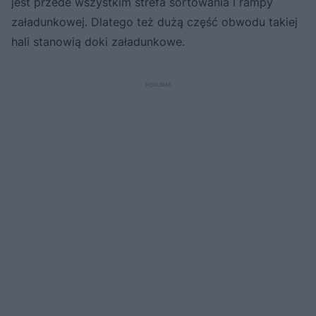
jest przede wszystkim strefa sortowania i rampy
załadunkowej. Dlatego też dużą część obwodu takiej
hali stanowią doki załadunkowe.