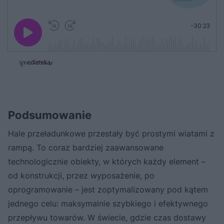
G
P
P
P
-
30:23
r
r
r
o
a
z
z
j
z
e
e
w
w
o
i
i
s
ń
ń
t
1
1
0
0
a
s
s
ł
d
d
y
o
o
c
t
p
Podsumowanie
u
r
z
ł
z
a
u
o
Hale przeładunkowe przestały być prostymi wiatami z
s
d
u
Â
rampą. To coraz bardziej zaawansowane
technologicznie obiekty, w których każdy element –
od konstrukcji, przez wyposażenie, po
oprogramowanie – jest zoptymalizowany pod kątem
jednego celu: maksymalnie szybkiego i efektywnego
przepływu towarów. W świecie, gdzie czas dostawy