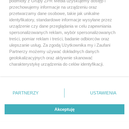
podmioty z Grupy ZPR Media uzyskujemy dostęp i
przechowujemy informacje na urządzeniu oraz
przetwarzamy dane osobowe, takie jak unikalne
identyfikatory, standardowe informacje wysyłane przez
urządzenie czy dane przeglądania w celu zapewniania
spersonalizowanych reklam, wybór spersonalizowanych
treści, pomiar reklam i treści, badanie odbiorców oraz
Jet grouting – skuteczna metoda wzmacniania i
ulepszanie usług. Za zgodą Użytkownika my i Zaufani
Partnerzy możemy używać dokładnych danych
uszczelniania gruntu
geolokalizacyjnych oraz aktywnie skanować
charakterystykę urządzenia do celów identyfikacji.
Ponieważ cenimy Twoją prywatność, prosimy o zgodę na
korzystanie z tych technologii poprzez kliknięcie
„Akceptuję”. Zgoda jest dobrowolna i zawsze możesz ją
zmienić/wycofać klikając przycisk ustawień prywatności
PARTNERZY
USTAWIENIA
znajdujący się w lewym dolnym rogu strony
. Niektóre
rodzaje przetwarzania danych nie wymagają zgody
Akceptuję
użytkownika, ale masz prawo sprzeciwić się takiemu
przetwarzaniu. Preferencje będą miały zastosowanie tylko
na tej witrynie.