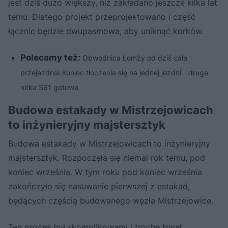
jest dziś dużo większy, niż zakładano jeszcze kilka lat
temu. Dlatego projekt przeprojektowano i część
łącznic będzie dwupasmowa, aby uniknąć korków.
Polecamy też:
Obwodnica Łomży od dziś cała
przejezdna! Koniec tłoczenia się na jednej jezdni - druga
nitka S61 gotowa
Budowa estakady w Mistrzejowicach
to inżynieryjny majstersztyk
Budowa estakady w Mistrzejowicach to inżynieryjny
majstersztyk. Rozpoczęła się niemal rok temu, pod
koniec września. W tym roku pod koniec września
zakończyło się nasuwanie pierwszej z estakad,
będących częścią budowanego węzła Mistrzejowice.
Ten proces był skomplikowany i trochę trwał.