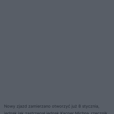
Nowy zjazd zamierzano otworzyć już 8 stycznia,
jednak jak zastrzegał jednak Kacper Michna, rzecznik