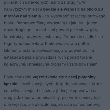
piłkarskich ustawionych jedno za drugim. W
najwyższym miejscu
będzie się wznosić na około 20
metrów nad ziemią
– to wysokość sześciopiętrowego
bloku. Betonowe filary wyrastają tu jak las – jeden
obok drugiego – a nad nimi powoli pnie się w górę
konstrukcja przyszłej estakady. To będzie najdłuższa
tego typu budowla w Krakowie: prawie półtora
kilometra asfaltu zawieszonego w powietrzu. Ta
estakada będzie prowadziła ruch ponad torami
kolejowymi, istniejącymi drogami i zabudowaniami.
Poza estakadą
węzeł składa się z całej plątaniny
łącznic
– czyli specjalnych dróg dojazdowych, które
umożliwiają wjazd i zjazd z jednej ekspresówki na
drugą. Jak już wspominaliśmy, pierwotnie miały być
one węższe, ale okazało się, że ruch samochodowy