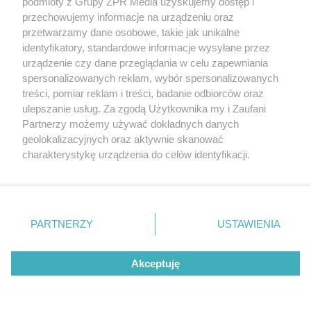
podmioty z Grupy ZPR Media uzyskujemy dostęp i
przechowujemy informacje na urządzeniu oraz
przetwarzamy dane osobowe, takie jak unikalne
identyfikatory, standardowe informacje wysyłane przez
urządzenie czy dane przeglądania w celu zapewniania
spersonalizowanych reklam, wybór spersonalizowanych
treści, pomiar reklam i treści, badanie odbiorców oraz
ulepszanie usług. Za zgodą Użytkownika my i Zaufani
Partnerzy możemy używać dokładnych danych
geolokalizacyjnych oraz aktywnie skanować
charakterystykę urządzenia do celów identyfikacji.
Ponieważ cenimy Twoją prywatność, prosimy o zgodę na
korzystanie z tych technologii poprzez kliknięcie
„Akceptuję”. Zgoda jest dobrowolna i zawsze możesz ją
zmienić/wycofać klikając przycisk ustawień prywatności
PARTNERZY
USTAWIENIA
znajdujący się w lewym dolnym rogu strony
. Niektóre
Prawie 16 km nowej trasy na Pomorzu.
rodzaje przetwarzania danych nie wymagają zgody
Starogard Gdański czeka duża zmiana
Akceptuję
użytkownika, ale masz prawo sprzeciwić się takiemu
przetwarzaniu. Preferencje będą miały zastosowanie tylko
na tej witrynie.