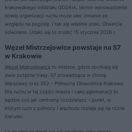
krakowskiego oddziału GDDKiA, termin wprowadzenia
nowej organizacji ruchu może ulec zmianie ze
względu na pogodę. I tak się właśnie stało. Otwarcie
odwołano. Udało się to zrobić 15 stycznia 2026 r.
Węzeł Mistrzejowice powstaje na S7
w Krakowie
Węzeł Mistrzejowice
to miejsce, gdzie spotkają się
dwie potężne trasy: S7 prowadząca w stronę
Warszawy oraz S52 – Północna Obwodnica Krakowa.
Dla ruchu w tej części miasta i całej aglomeracji to
będzie coś jak centralny rozdzielacz – punkt, w
którym ruch z północy i wschodu rozleje się na różne
kierunki.
I o ile obie te drogi już od zeszłego roku cieszą