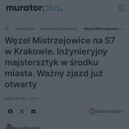
Inwestycje
Inwestycje publiczne
Węzeł Mistrzejowice na
S7 w Krakowie. Inżynieryjny majstersztyk w środku miasta. Ważny
Węzeł Mistrzejowice na S7
zjazd już otwarty
w Krakowie. Inżynieryjny
majstersztyk w środku
miasta. Ważny zjazd już
otwarty
2026-01-16
11:17
Dodaj do Google
Anna Dziedzic