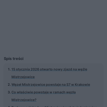
Spis treści
15 stycznia 2026 otwarto nowy zjazd na węźle
Mistrzejowice
Węzeł Mistrzejowice powstaje na S7 w Krakowie
Co właściwie powstaje w ramach węzła
Mistrzejowice?