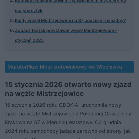
Budowa estakady w Mistrzejowicach to inżynieryjny
majstersztyk
Kiedy węzeł Mistrzejowice na S7 będzie przejezdny?
Zobacz też jak powstawał węzeł Mistrzejowice -
styczeń 2025
MuratorPlus: Most kratownicowy we Włocławku
15 stycznia 2026 otwarto nowy zjazd
na węźle Mistrzejowice
15 stycznia 2026 roku GDDKiA uruchomiła nowy
zjazd na węźle Mistrzejowice z Północnej Obwodnicy
Krakowa na S7 w kierunku Warszawy. Od grudnia
2024 roku samochody jadące zarówno od strony, jak i