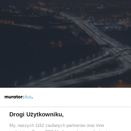
Koniec ciasnoty na autostradach.
A1, A2 i A4 zyskają nowe pasy
Drogi Użytkowniku,
My, naszych 1162 zaufanych partnerów oraz inne