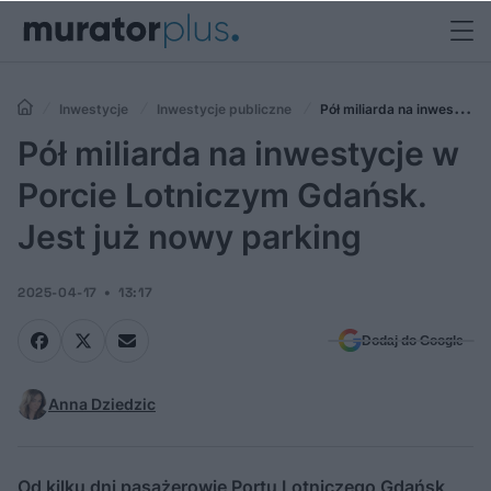
Inwestycje
Inwestycje publiczne
Pół miliarda na inwestycje
w Porcie Lotniczym Gdańsk. Jest już nowy parking
Pół miliarda na inwestycje w
Porcie Lotniczym Gdańsk.
Jest już nowy parking
2025-04-17
13:17
Dodaj do Google
Anna Dziedzic
Od kilku dni pasażerowie Portu Lotniczego Gdańsk