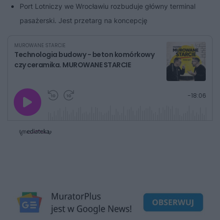
Port Lotniczy we Wrocławiu rozbuduje główny terminal
pasażerski. Jest przetarg na koncepcję
MUROWANE STARCIE
Technologia budowy - beton komórkowy
czy ceramika. MUROWANE STARCIE
G
P
P
P
-
18:06
r
r
r
o
a
z
z
j
z
e
e
w
w
o
i
i
s
ń
ń
t
1
1
0
0
a
s
s
ł
d
d
y
o
o
c
t
p
u
r
z
ł
z
a
u
o
s
d
u
Â