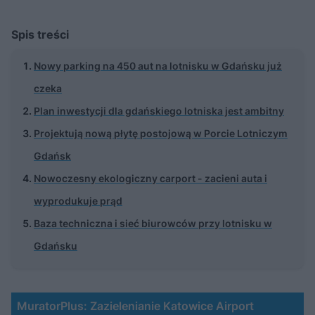
Spis treści
Nowy parking na 450 aut na lotnisku w Gdańsku już
czeka
Plan inwestycji dla gdańskiego lotniska jest ambitny
Projektują nową płytę postojową w Porcie Lotniczym
Gdańsk
Nowoczesny ekologiczny carport - zacieni auta i
wyprodukuje prąd
Baza techniczna i sieć biurowców przy lotnisku w
Gdańsku
MuratorPlus: Zazielenianie Katowice Airport