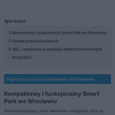
Spis treści
Kompaktowy i funkcjonalny Smart Park we Wrocławiu
Postęp prac budowlanych
RGL – specjalista w realizacji obiektów handlowych
Smart Park
Gigantyczny hotel Gołębiewski w Pobierowie
Kompaktowy i funkcjonalny Smart
Park we Wrocławiu
Nowopowstający park handlowo-usługowy przy ul.