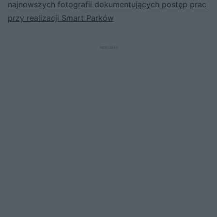
najnowszych fotografii dokumentujących postęp prac
przy realizacji Smart Parków