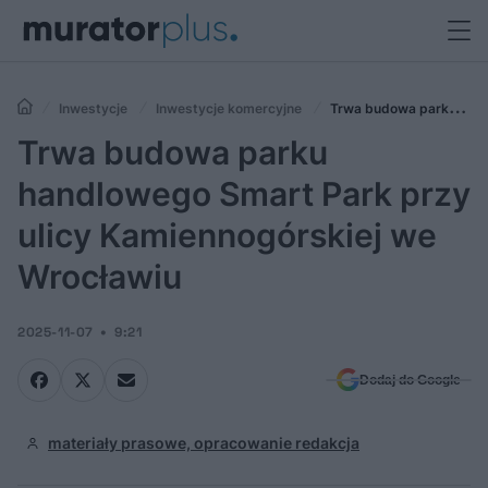
Inwestycje
Inwestycje komercyjne
Trwa budowa parku
handlowego Smart Park przy ulicy Kamiennogórskiej we Wrocławiu
Trwa budowa parku
handlowego Smart Park przy
ulicy Kamiennogórskiej we
Wrocławiu
2025-11-07
9:21
Dodaj do Google
materiały prasowe, opracowanie redakcja