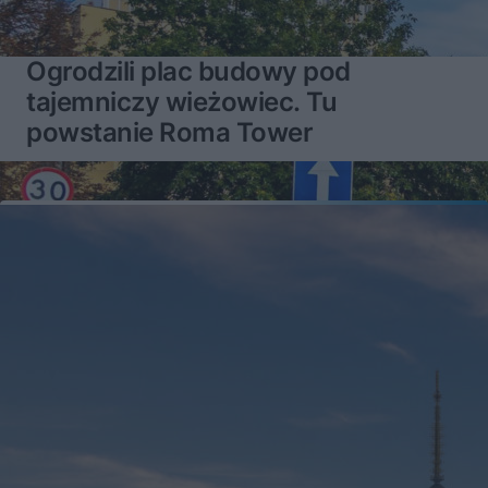
Ogrodzili plac budowy pod
tajemniczy wieżowiec. Tu
powstanie Roma Tower