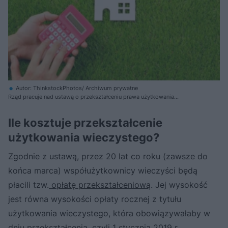
Autor: ThinkstockPhotos/ Archiwum prywatne
Rząd pracuje nad ustawą o przekształceniu prawa użytkowania
wieczystego gruntów wykorzystywanych do prowadzenia działalności
gospodarczej
Ile kosztuje przekształcenie
użytkowania wieczystego?
Zgodnie z ustawą, przez 20 lat co roku (zawsze do
końca marca) współużytkownicy wieczyści będą
płacili tzw.
opłatę przekształceniową
. Jej wysokość
jest równa wysokości opłaty rocznej z tytułu
użytkowania wieczystego, która obowiązywałaby w
dniu przekształcenia, czyli 1 stycznia 2019 r.