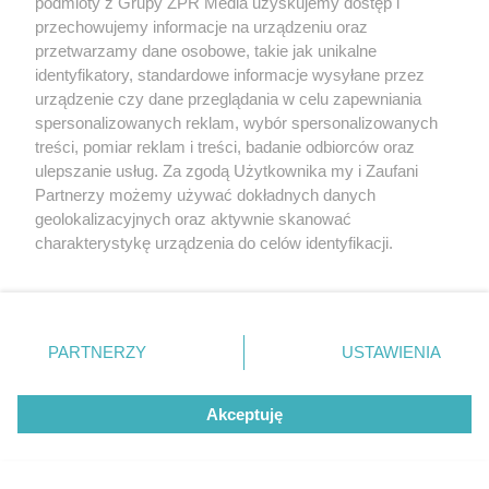
Więcej z działu Prawo
podmioty z Grupy ZPR Media uzyskujemy dostęp i
przechowujemy informacje na urządzeniu oraz
przetwarzamy dane osobowe, takie jak unikalne
identyfikatory, standardowe informacje wysyłane przez
urządzenie czy dane przeglądania w celu zapewniania
spersonalizowanych reklam, wybór spersonalizowanych
treści, pomiar reklam i treści, badanie odbiorców oraz
ulepszanie usług. Za zgodą Użytkownika my i Zaufani
Partnerzy możemy używać dokładnych danych
geolokalizacyjnych oraz aktywnie skanować
charakterystykę urządzenia do celów identyfikacji.
Ponieważ cenimy Twoją prywatność, prosimy o zgodę na
korzystanie z tych technologii poprzez kliknięcie
„Akceptuję”. Zgoda jest dobrowolna i zawsze możesz ją
zmienić/wycofać klikając przycisk ustawień prywatności
PARTNERZY
USTAWIENIA
znajdujący się w lewym dolnym rogu strony
. Niektóre
rodzaje przetwarzania danych nie wymagają zgody
Akceptuję
użytkownika, ale masz prawo sprzeciwić się takiemu
przetwarzaniu. Preferencje będą miały zastosowanie tylko
Odszkodowanie za wypadek przy
na tej witrynie.
pracy - jak je uzyskać?