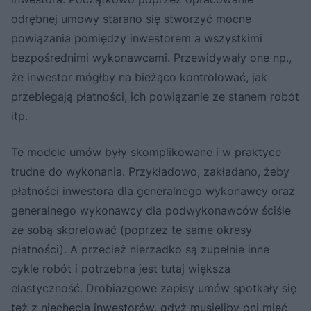
odrębnej umowy starano się stworzyć mocne
powiązania pomiędzy inwestorem a wszystkimi
bezpośrednimi wykonawcami. Przewidywały one np.,
że inwestor mógłby na bieżąco kontrolować, jak
przebiegają płatności, ich powiązanie ze stanem robót
itp.
Te modele umów były skomplikowane i w praktyce
trudne do wykonania. Przykładowo, zakładano, żeby
płatności inwestora dla generalnego wykonawcy oraz
generalnego wykonawcy dla podwykonawców ściśle
ze sobą skorelować (poprzez te same okresy
płatności). A przecież nierzadko są zupełnie inne
cykle robót i potrzebna jest tutaj większa
elastyczność. Drobiazgowe zapisy umów spotkały się
też z niechęcią inwestorów, gdyż musieliby oni mieć