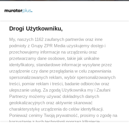
Więcej
Drogi Użytkowniku,
My, naszych 1162 zaufanych partnerów oraz inne
Żaden utwór zamieszczony w serwisie nie może być powielany i
rozpowszechniany lub dalej rozpowszechniany w jakikolwiek sposób
podmioty z Grupy ZPR Media uzyskujemy dostęp i
(w tym także elektroniczny lub mechaniczny) na jakimkolwiek polu
przechowujemy informacje na urządzeniu oraz
eksploatacji w jakiejkolwiek formie, włącznie z umieszczaniem w
przetwarzamy dane osobowe, takie jak unikalne
Internecie bez pisemnej zgody właściciela praw. Jakiekolwiek użycie
lub wykorzystanie utworów w całości lub w części z naruszeniem
identyfikatory, standardowe informacje wysyłane przez
prawa, tzn. bez właściwej zgody, jest zabronione pod groźbą kary i
urządzenie czy dane przeglądania w celu zapewniania
może być ścigane prawnie.
spersonalizowanych reklam, wybór spersonalizowanych
treści, pomiar reklam i treści, badanie odbiorców oraz
ulepszanie usług. Za zgodą Użytkownika my i Zaufani
Partnerzy możemy używać dokładnych danych
geolokalizacyjnych oraz aktywnie skanować
charakterystykę urządzenia do celów identyfikacji.
O nas
Ponieważ cenimy Twoją prywatność, prosimy o zgodę na
korzystanie z tych technologii poprzez kliknięcie
Informacje prawne
„Akceptuję”. Zgoda jest dobrowolna i zawsze możesz ją