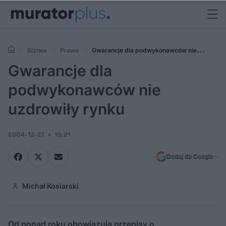
Biznes
Prawo
Gwarancje dla podwykonawców nie
uzdrowiły rynku
Gwarancje dla
podwykonawców nie
uzdrowiły rynku
2004-12-27
15:21
Dodaj do Google
Michał Kosiarski
Od ponad roku obowiązują przepisy o