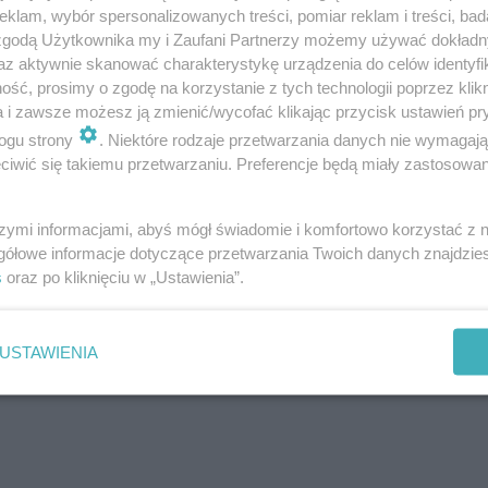
owa na podmokłym terenie.
klam, wybór spersonalizowanych treści, pomiar reklam i treści, bad
rożenia, koszty i formalności
 zgodą Użytkownika my i Zaufani Partnerzy możemy używać dokład
az aktywnie skanować charakterystykę urządzenia do celów identyfi
ść, prosimy o zgodę na korzystanie z tych technologii poprzez klikn
a i zawsze możesz ją zmienić/wycofać klikając przycisk ustawień pr
ogu strony
. Niektóre rodzaje przetwarzania danych nie wymagaj
iwić się takiemu przetwarzaniu. Preferencje będą miały zastosowanie
szymi informacjami, abyś mógł świadomie i komfortowo korzystać z
gółowe informacje dotyczące przetwarzania Twoich danych znajdzi
iór robót budowlanych - przepi
s
oraz po kliknięciu w „Ustawienia”.
owiedzialność uczestników pr
USTAWIENIA
owlanego