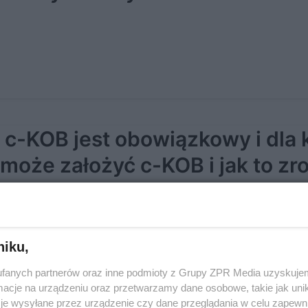
 c-KOB jest obowiązkowy i dla
 może założyć c-KOB i jak to zr
niku,
fanych partnerów oraz inne podmioty z Grupy ZPR Media uzyskujem
cje na urządzeniu oraz przetwarzamy dane osobowe, takie jak unika
je wysyłane przez urządzenie czy dane przeglądania w celu zapewn