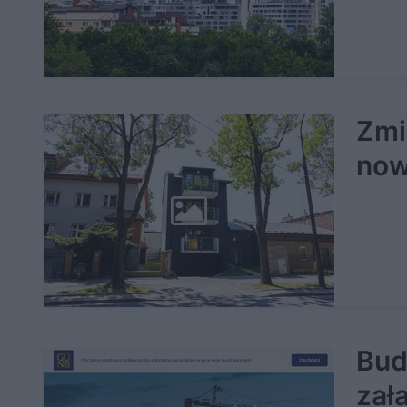
Zmi
now
Bud
zał