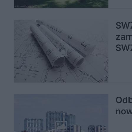
SWZ
zam
SW
Odb
now