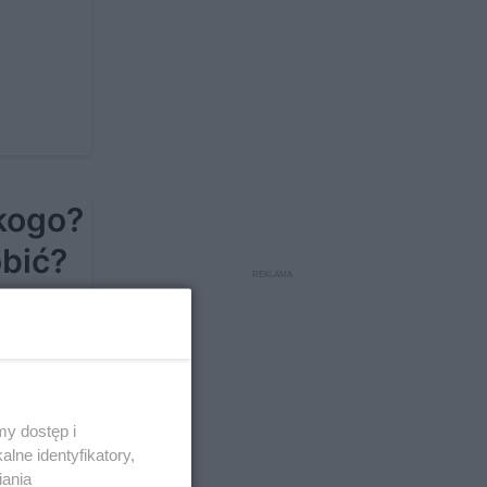
 kogo?
obić?
y dostęp i
lne identyfikatory,
iania