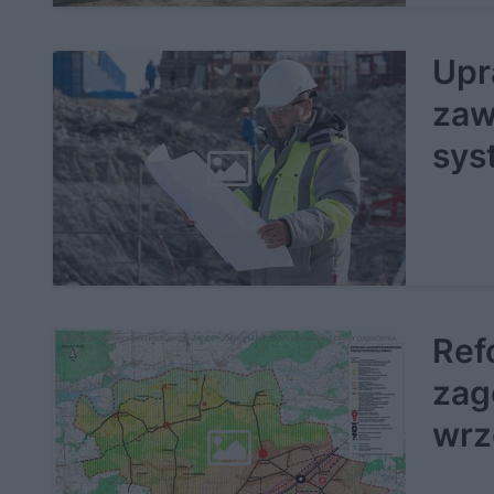
Upr
zaw
sys
Ref
zag
wrz