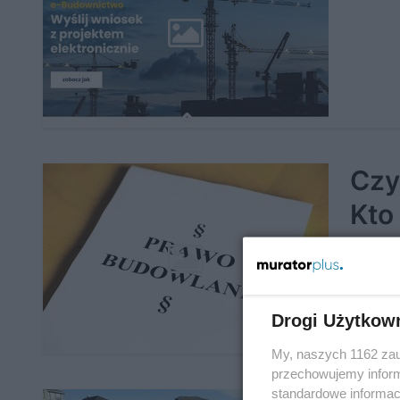
Czy
Kto
Drogi Użytkow
My, naszych 1162 zau
przechowujemy informa
standardowe informac