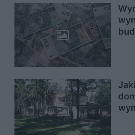
Wyn
wyn
bud
Jak
dom
wym