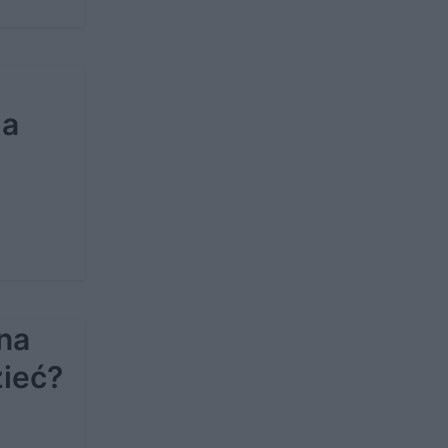
ia
na
ieć?