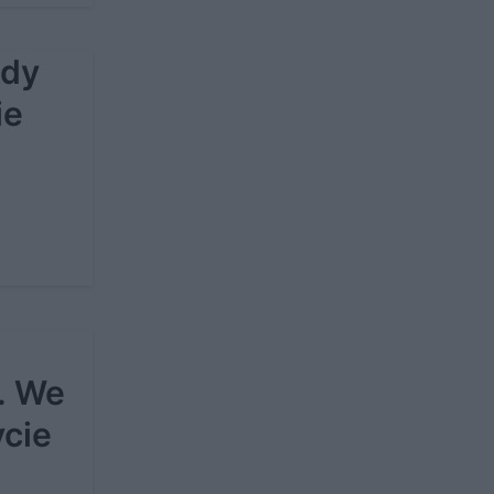
ądy
ie
. We
cie