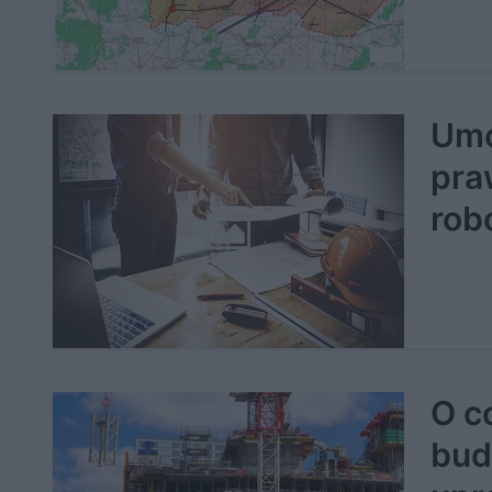
Umo
pra
rob
O c
bud