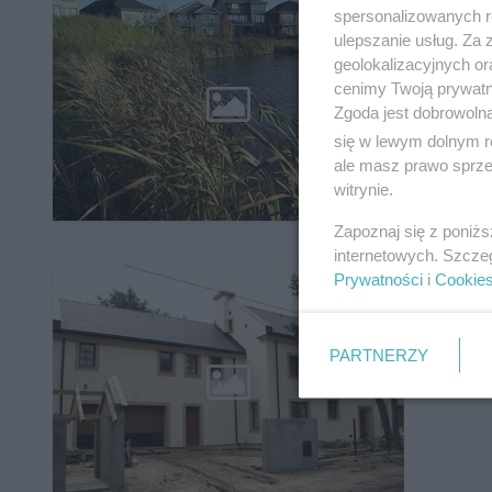
Bud
spersonalizowanych re
Zag
ulepszanie usług. Za
geolokalizacyjnych or
cenimy Twoją prywatno
Zgoda jest dobrowoln
się w lewym dolnym r
ale masz prawo sprzec
witrynie.
Zapoznaj się z poniż
internetowych. Szcze
Odb
Prywatności
i
Cookie
odp
PARTNERZY
bud