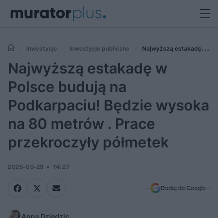
Inwestycje
Inwestycje publiczne
Najwyższą estakadę w
Polsce budują na Podkarpaciu! Będzie wysoka na 80 metrów . Prace
Najwyższą estakadę w
przekroczyły półmetek
Polsce budują na
Podkarpaciu! Będzie wysoka
na 80 metrów . Prace
przekroczyły półmetek
2025-09-29
14:27
Dodaj do Google
Anna Dziedzic