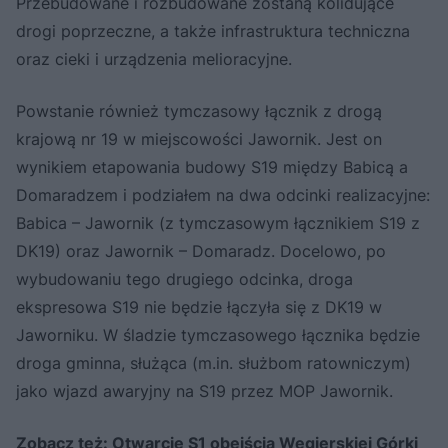
Przebudowane i rozbudowane zostaną kolidujące
drogi poprzeczne, a także infrastruktura techniczna
oraz cieki i urządzenia melioracyjne.
Powstanie również tymczasowy łącznik z drogą
krajową nr 19 w miejscowości Jawornik. Jest on
wynikiem etapowania budowy S19 między Babicą a
Domaradzem i podziałem na dwa odcinki realizacyjne:
Babica – Jawornik (z tymczasowym łącznikiem S19 z
DK19) oraz Jawornik – Domaradz. Docelowo, po
wybudowaniu tego drugiego odcinka, droga
ekspresowa S19 nie będzie łączyła się z DK19 w
Jaworniku. W śladzie tymczasowego łącznika będzie
droga gminna, służąca (m.in. służbom ratowniczym)
jako wjazd awaryjny na S19 przez MOP Jawornik.
Zobacz też:
Otwarcie S1 obejścia Węgierskiej Górki