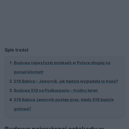
Spis treści
Budowa najwyższej estakady w Polsce długiej na
ponad kilometr
S19 Babica – Jawornik, jak będzie wyglądała ta trasa?
Budowa S19 na Podkarpaciu – trudny teren
S19 Babica Jawornik postęp prac, kiedy S19 będzie
gotowa?
Budowa najwyższej estakady w