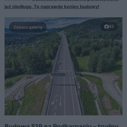
już niedługo. To naprawdę koniec budowy!
42
Budowa S19 na Podkarpaciu – trudny