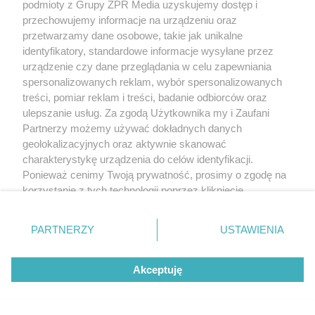
podmioty z Grupy ZPR Media uzyskujemy dostęp i
przechowujemy informacje na urządzeniu oraz
przetwarzamy dane osobowe, takie jak unikalne
identyfikatory, standardowe informacje wysyłane przez
urządzenie czy dane przeglądania w celu zapewniania
spersonalizowanych reklam, wybór spersonalizowanych
treści, pomiar reklam i treści, badanie odbiorców oraz
ulepszanie usług. Za zgodą Użytkownika my i Zaufani
Partnerzy możemy używać dokładnych danych
geolokalizacyjnych oraz aktywnie skanować
charakterystykę urządzenia do celów identyfikacji.
Ponieważ cenimy Twoją prywatność, prosimy o zgodę na
korzystanie z tych technologii poprzez kliknięcie
„Akceptuję”. Zgoda jest dobrowolna i zawsze możesz ją
zmienić/wycofać klikając przycisk ustawień prywatności
PARTNERZY
USTAWIENIA
znajdujący się w lewym dolnym rogu strony
. Niektóre
rodzaje przetwarzania danych nie wymagają zgody
Akceptuję
użytkownika, ale masz prawo sprzeciwić się takiemu
przetwarzaniu. Preferencje będą miały zastosowanie tylko
na tej witrynie.