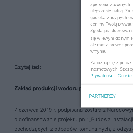
spersonalizowanych re
ulepszanie usług. Za
geolokalizacyjnych or
cenimy Twoją prywatno
Zgoda jest dobrowoln
się w lewym dolnym r
ale masz prawo sprzec
witrynie.
Zapoznaj się z poniż
Czytaj też:
internetowych. Szcze
Prywatności
i
Cookie
Zakład produkcji wodoru powstanie w krakowsk
PARTNERZY
7 czerwca 2019 r. podpisana została z Narodo
o dofinansowanie projektu pn.: „Budowa instalacj
pochodzących z odpadów komunalnych, z odzyskiem 