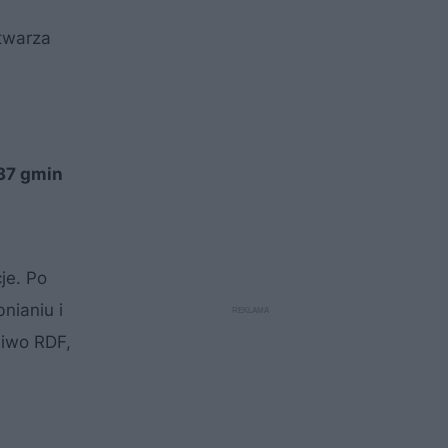
stwarza
 37 gmin
je. Po
nianiu i
liwo RDF,