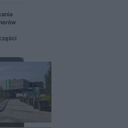
cania
enerów
 części