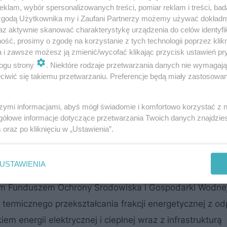
klam, wybór spersonalizowanych treści, pomiar reklam i treści, bad
 zgodą Użytkownika my i Zaufani Partnerzy możemy używać dokład
az aktywnie skanować charakterystykę urządzenia do celów identyfi
ść, prosimy o zgodę na korzystanie z tych technologii poprzez klikn
a i zawsze możesz ją zmienić/wycofać klikając przycisk ustawień pr
ogu strony
. Niektóre rodzaje przetwarzania danych nie wymagaj
iwić się takiemu przetwarzaniu. Preferencje będą miały zastosowanie
szymi informacjami, abyś mógł świadomie i komfortowo korzystać z
gółowe informacje dotyczące przetwarzania Twoich danych znajdzi
s
oraz po kliknięciu w „Ustawienia”.
iej hucie ArcelorMittal Poland
USTAWIENIA
wym Funduszem Ochrony Środowiska i Gospodarki Wodn
i termicznego przekształcania frakcji energetycznej z 
energii elektrycznej i cieplnej wraz z infrastrukturą