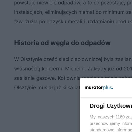
powstaje niewiele odpadów, a to co pozostaje, 
instalacjach, eliminujących niemal do minimum za
tzw. żużla po odzysku metali i uzdatnianiu produ
Historia od węgla do odpadów
W Olsztynie cześć sieci ciepłowniczej była zasila
własnością koncernu Michelin. Zakłady już od 201
zasilanie gazowe. Kotłownia węglowa miała zako
Olsztynie musiał już kilka lat temu znaleźć rozwią
Drogi Użytkow
My, naszych 1160 zau
przechowujemy informa
standardowe informac