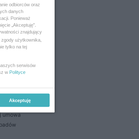
anie odbiorców oraz
nych danych
kacji. Ponieważ
ięcie „Akceptuję”.
ywatności znajdujący
ą zgody użytkownika,
 tylko na tej
 naszych serwisów
esz w
Polityce
Akceptuję
ej umowa
odpadów