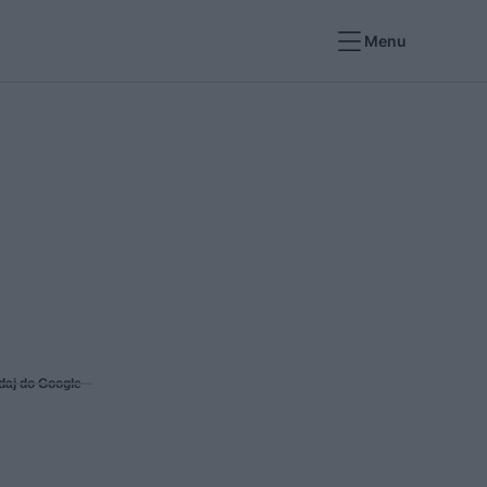
Menu
daj do Google