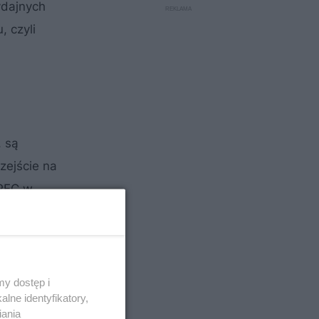
ydajnych
, czyli
. są
zejście na
MPEC w
y dostęp i
lne identyfikatory,
iania