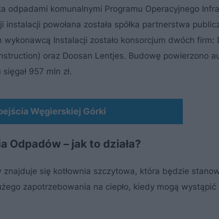
ka odpadami komunalnymi Programu Operacyjnego Infra
 instalacji powołana została spółka partnerstwa public
 wykonawcą Instalacji zostało konsorcjum dwóch firm:
nstruction) oraz Doosan Lentjes. Budowę powierzono au
 sięgał 957 mln zł.
ejścia Węgierskiej Górki
a Odpadów – jak to działa?
znajduje się kotłownia szczytowa, która będzie stanow
żego zapotrzebowania na ciepło, kiedy mogą wystąpić