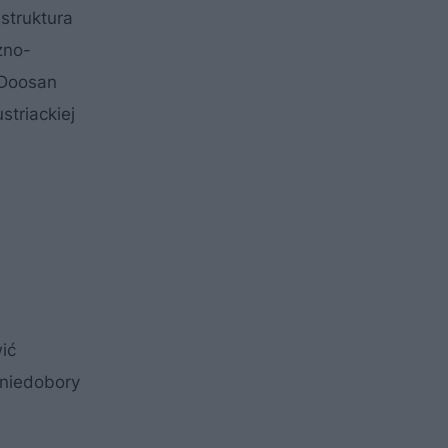
struktura
zno-
 Doosan
striackiej
ić
 niedobory