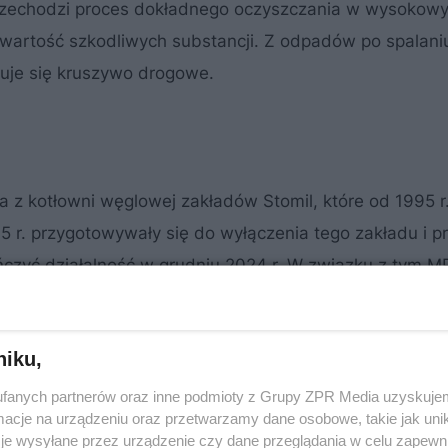
przechodzi proces dokładnego oczyszczania w wysokow
wartość szkodliwych substancji. Z odpadów po spalaniu
kuje się kruszywo drogowe.
na z kotłowni węglowej zakładów Stomil, które od 1995 r
5 r. przygotowywały się do wyłączenia tego zakładu i pr
ńczyć działalność w grudniu 2024 r. W związku z tym 
zanie jak wypełnić braki mocy.
niku,
fanych partnerów oraz inne podmioty z Grupy ZPR Media uzyskujem
cje na urządzeniu oraz przetwarzamy dane osobowe, takie jak unika
je wysyłane przez urządzenie czy dane przeglądania w celu zapewn