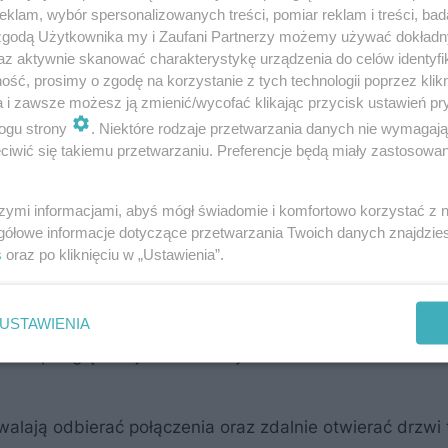
klam, wybór spersonalizowanych treści, pomiar reklam i treści, bad
nia dla mieszkańców
 zgodą Użytkownika my i Zaufani Partnerzy możemy używać dokład
az aktywnie skanować charakterystykę urządzenia do celów identyfi
ść, prosimy o zgodę na korzystanie z tych technologii poprzez klikn
nień zaprojektowanych z myślą o komforcie przyszłych
a i zawsze możesz ją zmienić/wycofać klikając przycisk ustawień pr
nsowanego technologicznie osiedla z rozbudowanym sy
ogu strony
. Niektóre rodzaje przetwarzania danych nie wymagaj
znej inteligencji.
iwić się takiemu przetwarzaniu. Preferencje będą miały zastosowanie
szymi informacjami, abyś mógł świadomie i komfortowo korzystać z
ieczeństwo
gółowe informacje dotyczące przetwarzania Twoich danych znajdzi
s
oraz po kliknięciu w „Ustawienia”.
tóry umożliwia wygodne sterowanie oświetleniem, og
poziomu aplikacji można definiować scenariusze świetl
USTAWIENIA
wdzać podgląd wejścia do budynku.
lają odbierać połączenia oraz zdalnie otwierać drzwi 