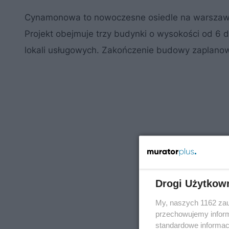
Cynamonowa to nowoczesne osiedle na warszawsk
Projekt obejmuje trzy budynki o wysokości od 6 d
lokali usługowych. Zakończenie budowy zaplanow
Drogi Użytkow
My, naszych 1162 zau
przechowujemy informa
standardowe informac