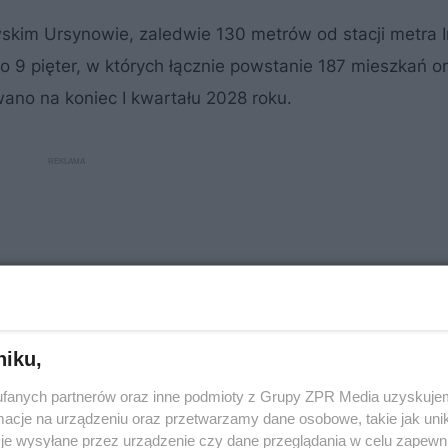
im Ursynowie, zaledwie 130 metrów od stacji metra Im
o 9 pięter, w których łącznie powstanie 187 mieszkań o
ano na koniec I kwartału 2028 roku.
niku,
fanych partnerów oraz inne podmioty z Grupy ZPR Media uzyskujem
cje na urządzeniu oraz przetwarzamy dane osobowe, takie jak unika
je wysyłane przez urządzenie czy dane przeglądania w celu zapewn