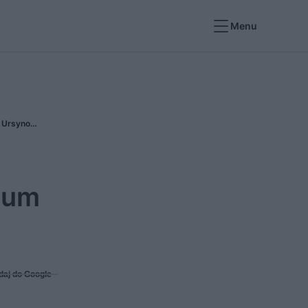
Menu
Cynamonowa rusza z przedsprzedażą. Zaawansowane technologicznie osiedle premium na Ursynowie
ium
daj do Google