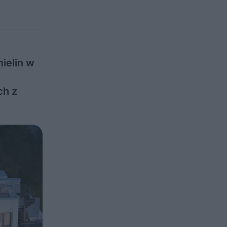
ielin w
ch z