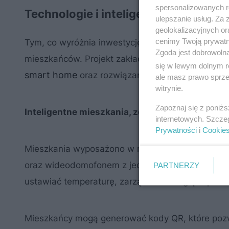
spersonalizowanych re
Technologie i inteligentne rozwiąza
ulepszanie usług. Za
geolokalizacyjnych or
cenimy Twoją prywatno
Tym, co wyróżnia inwestycję, jest pakiet udogod
Zgoda jest dobrowoln
mieszkańców. Projekt zakłada realizację zaawa
się w lewym dolnym r
smart home
oraz rozwiązaniami opartymi na sztuc
ale masz prawo sprzec
witrynie.
Zapoznaj się z poniż
Inteligentne mieszkania, zdalny dostęp i bezp
internetowych. Szcze
Prywatności
i
Cookie
Mieszkania wyposażono w nowoczesny system, k
oraz wideodomofonem z jednego rozwiązania – z 
PARTNERZY
ustawiać temperaturę, zarządzać energią i spra
Mieszkańcy mogą generować kody QR, które pozwa