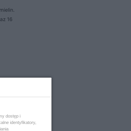
ielin.
raz 16
y dostęp i
lne identyfikatory,
iania