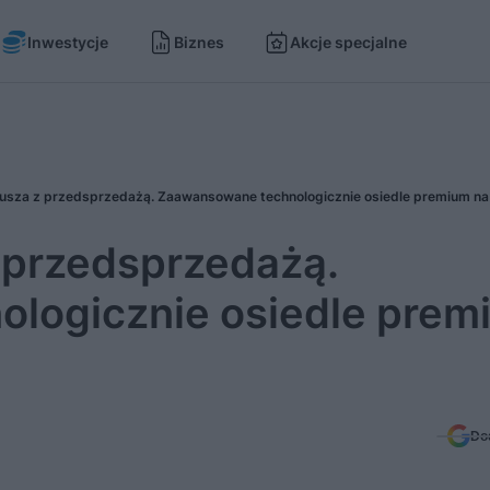
Inwestycje
Biznes
Akcje specjalne
przedsprzedażą.
logicznie osiedle prem
Do