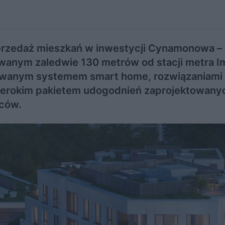
rzedaż mieszkań w inwestycji Cynamonowa –
anym zaledwie 130 metrów od stacji metra Im
dowanym systemem smart home, rozwiązaniami
 szerokim pakietem udogodnień zaprojektowany
ców.