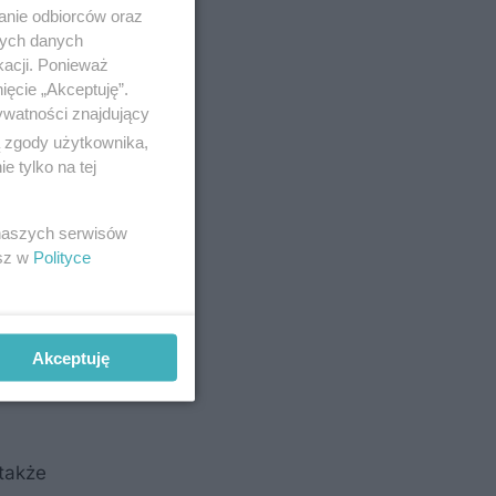
anie odbiorców oraz
nych danych
kacji. Ponieważ
ięcie „Akceptuję”.
ywatności znajdujący
stemem
ą zgody użytkownika,
 tylko na tej
 naszych serwisów
esz w
Polityce
rzewaniem
ne,
Akceptuję
także