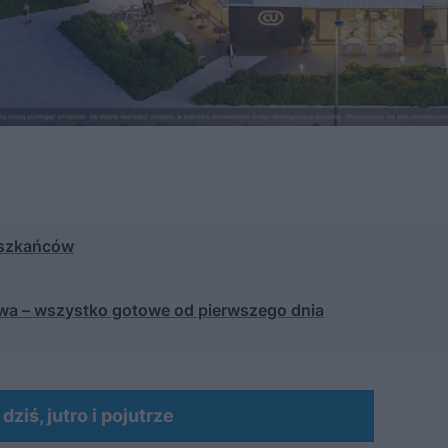
ieszkańców
wa – wszystko gotowe od pierwszego dnia
ziś, jutro i pojutrze