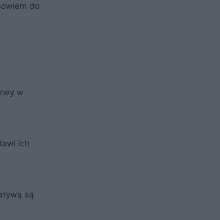
 bowiem do
erwy w
tawi ich
natywą są