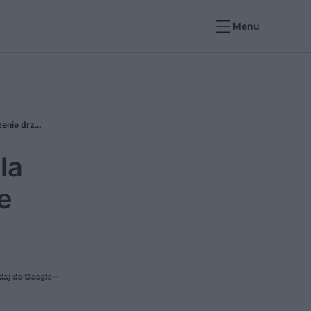
Menu
Od klucza do biometrii. Na czym polega kontrola dostępu do budynku? Jak wybrać odpowiednie zabezpieczenie drzwi?
la
e
daj do Google