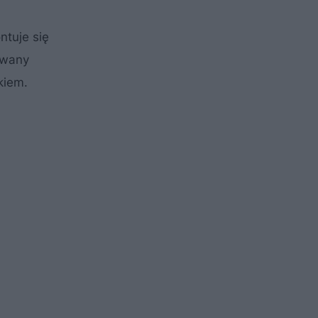
tuje się
owany
kiem.