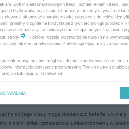
klam, wybór spersonalizowanych treści, pomiar reklam i treści, bad
 zgodą Użytkownika my i Zaufani Partnerzy możemy używać dokład
az aktywnie skanować charakterystykę urządzenia do celów identyfi
omechanicznymi
ść, prosimy o zgodę na korzystanie z tych technologii poprzez klikn
a i zawsze możesz ją zmienić/wycofać klikając przycisk ustawień pr
obiektu, tym więcej też trzeba kluczy zamówić. Zgubie
ogu strony
. Niektóre rodzaje przetwarzania danych nie wymagaj
iwić się takiemu przetwarzaniu. Preferencje będą miały zastosowanie
iany zamka, bo a nuż wcale się nie zapodziały, tylko 
szymi informacjami, abyś mógł świadomie i komfortowo korzystać z
gółowe informacje dotyczące przetwarzania Twoich danych znajdzi
s
oraz po kliknięciu w „Ustawienia”.
agnetyczne lub breloki, które przystawia się do czyt
hanizmem zamka
. Mechanizm ten będzie poruszał
mieszczonymi w różnych punktach na obwodzie skrzydła
USTAWIENIA
zbędny do jego pracy mogą dostarczyć baterie lub mały
wi z sieci, dzięki przepustowi umieszczonemu w pobli