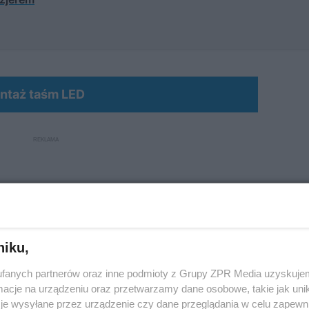
MATERIAŁ SPONSOROWANY
ntaż taśm LED
niku,
fanych partnerów oraz inne podmioty z Grupy ZPR Media uzyskujem
cje na urządzeniu oraz przetwarzamy dane osobowe, takie jak unika
je wysyłane przez urządzenie czy dane przeglądania w celu zapewn