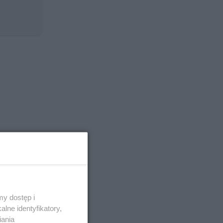
y dostęp i
lne identyfikatory,
iania