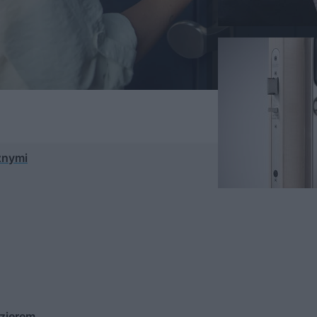
znymi
izjerem