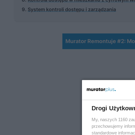
System kontroli dostępu i zarządzania
Murator Remontuje #2: Mo
Drogi Użytkow
My, naszych 1160 zau
przechowujemy informa
standardowe informac