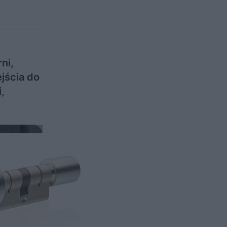
ni,
jścia do
,