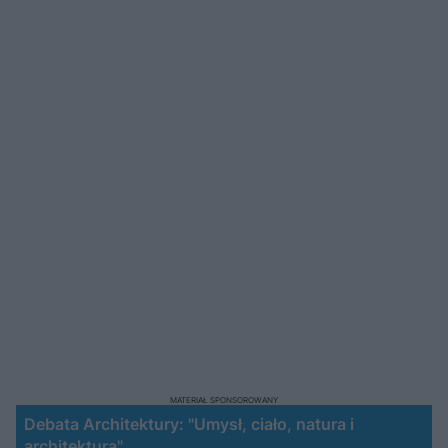
MATERIAŁ SPONSOROWANY
Debata Architektury: "Umysł, ciało, natura i
architektura"