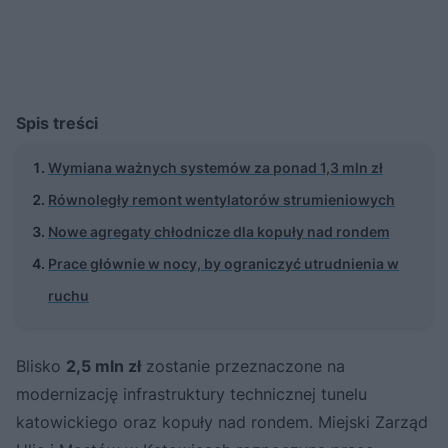
Spis treści
Wymiana ważnych systemów za ponad 1,3 mln zł
Równoległy remont wentylatorów strumieniowych
Nowe agregaty chłodnicze dla kopuły nad rondem
Prace głównie w nocy, by ograniczyć utrudnienia w
ruchu
Blisko
2,5 mln zł
zostanie przeznaczone na
modernizację infrastruktury technicznej tunelu
katowickiego oraz kopuły nad rondem. Miejski Zarząd