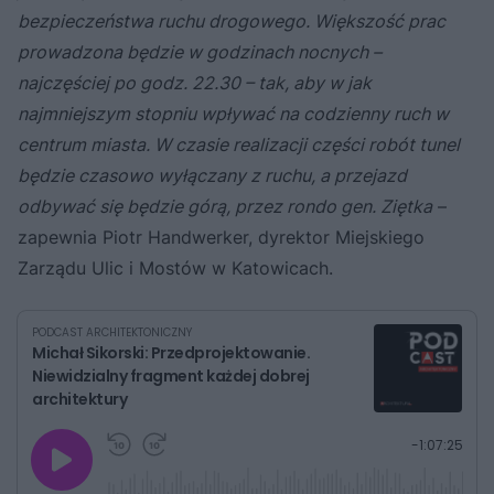
bezpieczeństwa ruchu drogowego. Większość prac
prowadzona będzie w godzinach nocnych –
najczęściej po godz. 22.30 – tak, aby w jak
najmniejszym stopniu wpływać na codzienny ruch w
centrum miasta. W czasie realizacji części robót tunel
będzie czasowo wyłączany z ruchu, a przejazd
odbywać się będzie górą, przez rondo gen. Ziętka
–
zapewnia Piotr Handwerker, dyrektor Miejskiego
Zarządu Ulic i Mostów w Katowicach.
PODCAST ARCHITEKTONICZNY
Michał Sikorski: Przedprojektowanie.
Niewidzialny fragment każdej dobrej
architektury
G
P
P
P
-
1:07:25
r
r
r
o
a
z
z
j
z
e
e