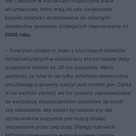
Ulic i Mostów w Katowicach rozpoczyna prace
utrzymaniowe, które mają na celu zwiększenie
bezpieczeństwa i dostosowanie do obecnych
standardów systemów działających nieprzerwanie od
2006 roku
.
–
Tunel pod rondem to jeden z kluczowych obiektów
infrastrukturalnych w Katowicach, którym każdej doby
przejeżdża średnio ok. 90 tys. pojazdów. Warto
pamiętać, że tunel to nie tylko asfaltowa nawierzchnia
umożliwiająca sprawny tranzyt pod rondem gen. Ziętka
w osi wschód-zachód, ale też systemy odpowiedzialne
za wentylację, bezpieczeństwo pożarowe, łączność
czy oświetlenie. Aby obiekt był bezpieczny dla
użytkowników wszystkie one muszą działać
niezawodnie przez całą dobę. Dlatego katowicki
MZUiM konsekwentnie realizuje kolejne zadania