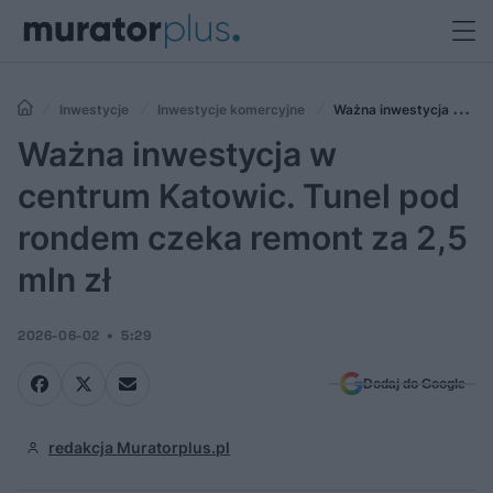
Inwestycje
Inwestycje komercyjne
Ważna inwestycja w
centrum Katowic. Tunel pod rondem czeka remont za 2,5 mln zł
Ważna inwestycja w
centrum Katowic. Tunel pod
rondem czeka remont za 2,5
mln zł
2026-06-02
5:29
Dodaj do Google
redakcja Muratorplus.pl