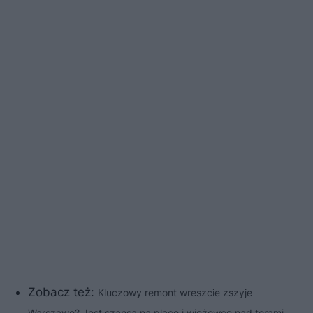
Zobacz też:
Kluczowy remont wreszcie zszyje
Warszawę? Jest szansa na place i wieżowce nad torami