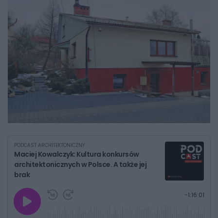
PODCAST ARCHITEKTONICZNY
Maciej Kowalczyk: Kultura konkursów
architektonicznych w Polsce. A także jej
brak
G
P
P
P
-
1:16:01
r
r
r
o
a
z
z
j
z
e
e