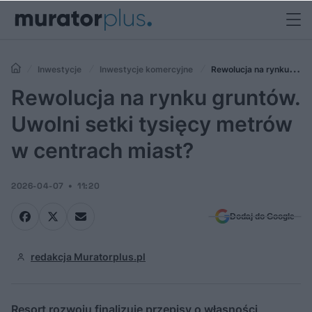
Inwestycje
Inwestycje komercyjne
Rewolucja na rynku
gruntów. Uwolni setki tysięcy metrów w centrach miast?
Rewolucja na rynku gruntów.
Uwolni setki tysięcy metrów
w centrach miast?
2026-04-07
11:20
Dodaj do Google
redakcja Muratorplus.pl
Resort rozwoju finalizuje przepisy o własności