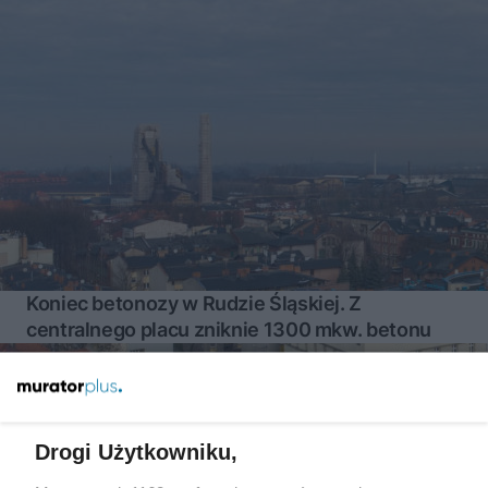
Koniec betonozy w Rudzie Śląskiej. Z
centralnego placu zniknie 1300 mkw. betonu
Więcej
Drogi Użytkowniku,