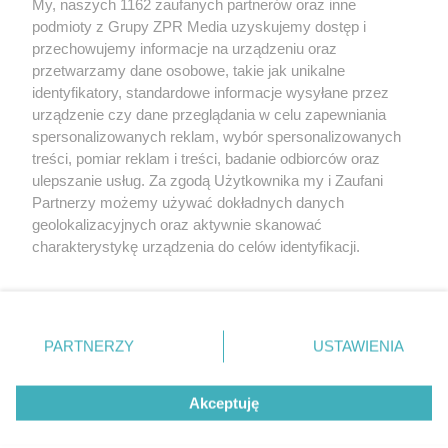
My, naszych 1162 zaufanych partnerów oraz inne
Żaden utwór zamieszczony w serwisie nie może być powielany i
podmioty z Grupy ZPR Media uzyskujemy dostęp i
rozpowszechniany lub dalej rozpowszechniany w jakikolwiek
sposób (w tym także elektroniczny lub mechaniczny) na
przechowujemy informacje na urządzeniu oraz
jakimkolwiek polu eksploatacji w jakiejkolwiek formie, włącznie z
przetwarzamy dane osobowe, takie jak unikalne
umieszczaniem w Internecie bez pisemnej zgody właściciela praw.
Jakiekolwiek użycie lub wykorzystanie utworów w całości lub w
identyfikatory, standardowe informacje wysyłane przez
części z naruszeniem prawa, tzn. bez właściwej zgody, jest
urządzenie czy dane przeglądania w celu zapewniania
zabronione pod groźbą kary i może być ścigane prawnie.
spersonalizowanych reklam, wybór spersonalizowanych
treści, pomiar reklam i treści, badanie odbiorców oraz
ulepszanie usług. Za zgodą Użytkownika my i Zaufani
Partnerzy możemy używać dokładnych danych
geolokalizacyjnych oraz aktywnie skanować
charakterystykę urządzenia do celów identyfikacji.
Ponieważ cenimy Twoją prywatność, prosimy o zgodę na
O nas
korzystanie z tych technologii poprzez kliknięcie
Informacje prawne
„Akceptuję”. Zgoda jest dobrowolna i zawsze możesz ją
zmienić/wycofać klikając przycisk ustawień prywatności
Nasze serwisy
PARTNERZY
USTAWIENIA
znajdujący się w lewym dolnym rogu strony
. Niektóre
rodzaje przetwarzania danych nie wymagają zgody
© 2026 Grupa ZPR Media
Akceptuję
użytkownika, ale masz prawo sprzeciwić się takiemu
przetwarzaniu. Preferencje będą miały zastosowanie tylko
na tej witrynie.