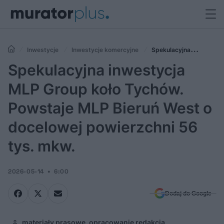
Inwestycje
Inwestycje komercyjne
Spekulacyjna
inwestycja MLP Group koło Tychów. Powstaje MLP Bieruń West o
Spekulacyjna inwestycja
docelowej powierzchni 56 tys. mkw.
MLP Group koło Tychów.
Powstaje MLP Bieruń West o
docelowej powierzchni 56
tys. mkw.
2026-05-14
6:00
Dodaj do Google
materiały prasowe, opracowanie redakcja