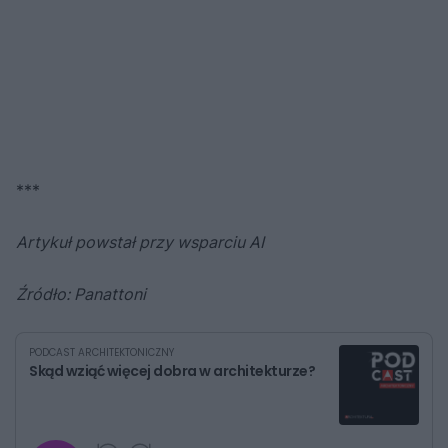
***
Artykuł powstał przy wsparciu AI
Źródło: Panattoni
PODCAST ARCHITEKTONICZNY
Skąd wziąć więcej dobra w architekturze?
G