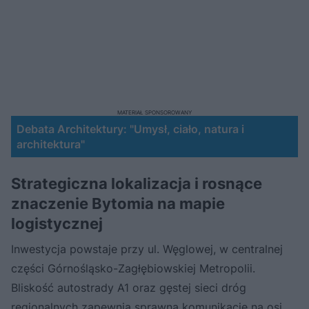
MATERIAŁ SPONSOROWANY
Debata Architektury: "Umysł, ciało, natura i
architektura"
Strategiczna lokalizacja i rosnące
znaczenie Bytomia na mapie
logistycznej
Inwestycja powstaje przy ul. Węglowej, w centralnej
części Górnośląsko-Zagłębiowskiej Metropolii.
Bliskość autostrady A1 oraz gęstej sieci dróg
regionalnych zapewnia sprawną komunikację na osi