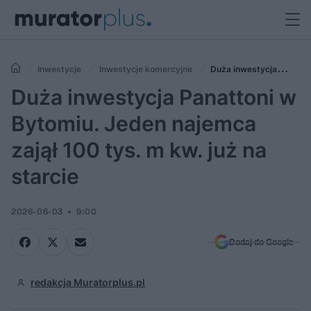
Inwestycje
Inwestycje komercyjne
Duża inwestycja
Panattoni w Bytomiu. Jeden najemca zajął 100 tys. m kw. już na starcie
Duża inwestycja Panattoni w
Bytomiu. Jeden najemca
zajął 100 tys. m kw. już na
starcie
2026-06-03
9:00
Dodaj do Google
redakcja Muratorplus.pl