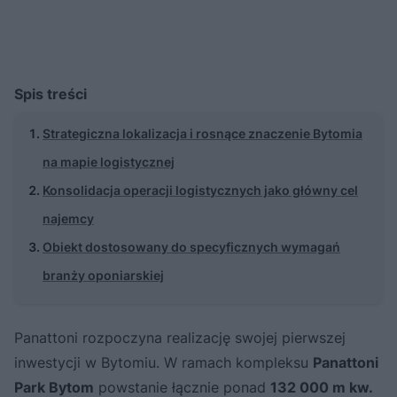
Spis treści
Strategiczna lokalizacja i rosnące znaczenie Bytomia
na mapie logistycznej
Konsolidacja operacji logistycznych jako główny cel
najemcy
Obiekt dostosowany do specyficznych wymagań
branży oponiarskiej
Panattoni rozpoczyna realizację swojej pierwszej
inwestycji w Bytomiu. W ramach kompleksu
Panattoni
Park Bytom
powstanie łącznie ponad
132 000 m kw.