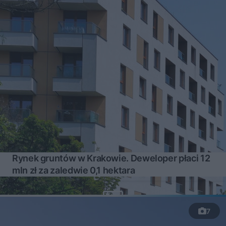
Rynek gruntów w Krakowie. Deweloper płaci 12
mln zł za zaledwie 0,1 hektara
7