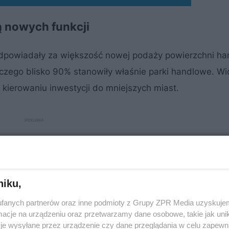
ą nowych funkcji
odpowiadały za większość nowej podaży powierzchni ha
 czego blisko 90% stanowiły właśnie parki handlowe. W
kierowaniu inwestycji do mniejszych miast.
niku,
fanych partnerów oraz inne podmioty z Grupy ZPR Media uzyskujem
cje na urządzeniu oraz przetwarzamy dane osobowe, takie jak unika
je wysyłane przez urządzenie czy dane przeglądania w celu zapewn