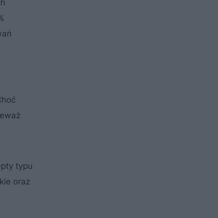
ch
0%
wań
Choć
ieważ
pty typu
kie oraz