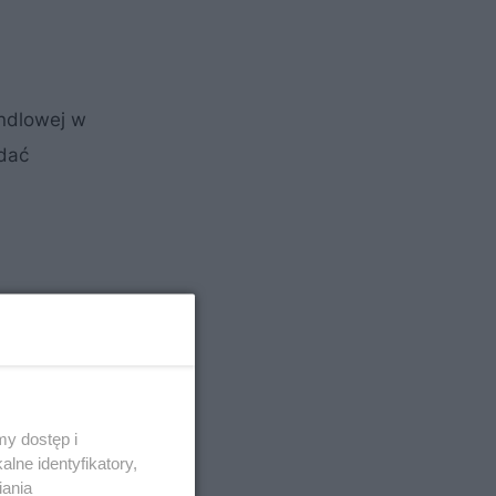
ndlowej w
idać
y dostęp i
lne identyfikatory,
iania