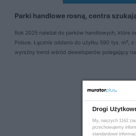
Parki handlowe rosną, centra szukaj
Rok 2025 należał do parków handlowych, które 
Polsce. Łącznie oddano do użytku 590 tys. m², z
wyraźny trend wśród deweloperów polegający na 
Drogi Użytkow
My, naszych 1162 zau
przechowujemy informa
standardowe informac