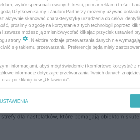
klam, wybór spersonalizowanych treści, pomiar reklam i treści, bad
 zgodą Użytkownika my i Zaufani Partnerzy możemy używać dokład
az aktywnie skanować charakterystykę urządzenia do celów identyfi
ść, prosimy o zgodę na korzystanie z tych technologii poprzez klikn
atów o powierzchni poniżej 5 tys. m² po duże obiekty lic
a i zawsze możesz ją zmienić/wycofać klikając przycisk ustawień pr
ogu strony
. Niektóre rodzaje przetwarzania danych nie wymagaj
ększe z nich mogą konkurować z małymi i średnimi cent
iwić się takiemu przetwarzaniu. Preferencje będą miały zastosowanie
z także oferty najemców.
szymi informacjami, abyś mógł świadomie i komfortowo korzystać z
gółowe informacje dotyczące przetwarzania Twoich danych znajdzi
parków handlowych pozostaje bardzo aktywny, jednak c
s
oraz po kliknięciu w „Ustawienia”.
ania.
USTAWIENIA
trują się na ich unowocześnianiu oraz wprowadzaniu at
zy strefy dla nastolatków, które pomagają obiektom skute