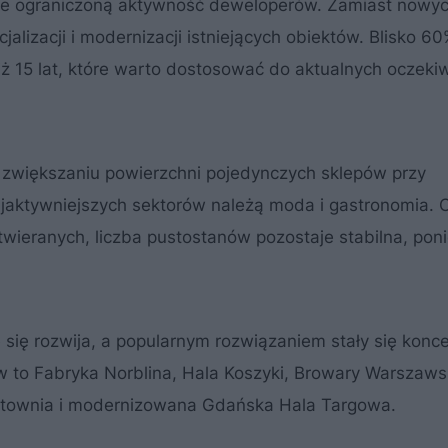
e ograniczoną aktywność deweloperów. Zamiast nowy
cjalizacji i modernizacji istniejących obiektów. Blisko 6
iż 15 lat, które warto dostosować do aktualnych oczeki
a zwiększaniu powierzchni pojedynczych sklepów przy
ajaktywniejszych sektorów należą moda i gastronomia. 
wieranych, liczba pustostanów pozostaje stabilna, pon
się rozwija, a popularnym rozwiązaniem stały się konce
w to Fabryka Norblina, Hala Koszyki, Browary Warszaws
ntownia i modernizowana Gdańska Hala Targowa.