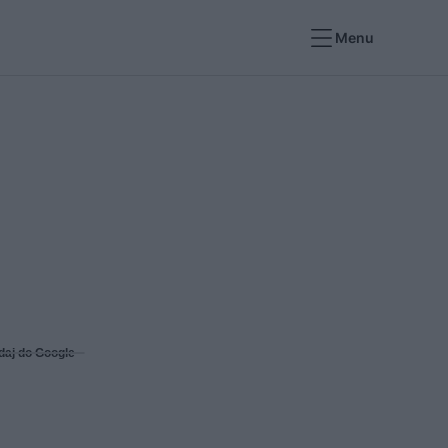
Menu
daj do Google