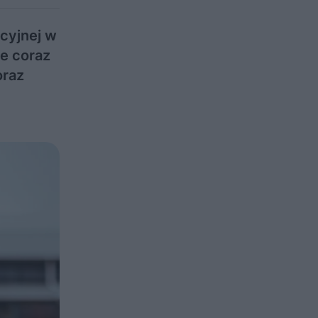
cyjnej w
we coraz
oraz