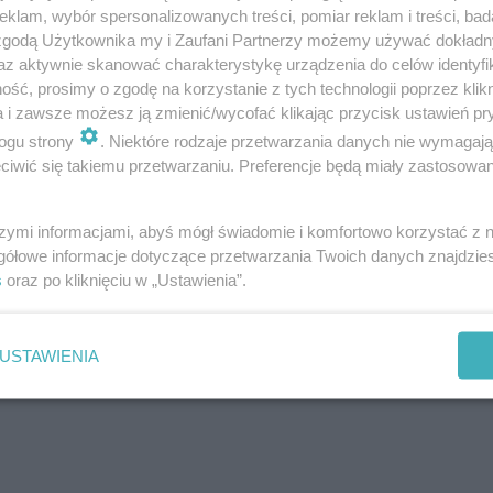
klam, wybór spersonalizowanych treści, pomiar reklam i treści, bad
 zgodą Użytkownika my i Zaufani Partnerzy możemy używać dokład
az aktywnie skanować charakterystykę urządzenia do celów identyfi
ść, prosimy o zgodę na korzystanie z tych technologii poprzez klikn
a i zawsze możesz ją zmienić/wycofać klikając przycisk ustawień pr
ogu strony
. Niektóre rodzaje przetwarzania danych nie wymagaj
iwić się takiemu przetwarzaniu. Preferencje będą miały zastosowanie
szymi informacjami, abyś mógł świadomie i komfortowo korzystać z
gółowe informacje dotyczące przetwarzania Twoich danych znajdzi
s
oraz po kliknięciu w „Ustawienia”.
USTAWIENIA