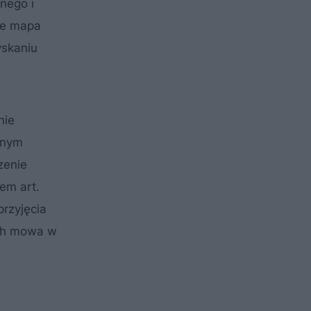
nego i
re mapa
yskaniu
nie
nnym
zenie
em art.
przyjęcia
ych mowa w