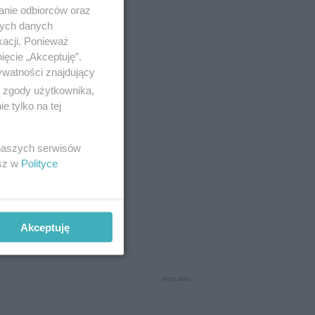
anie odbiorców oraz
nych danych
kacji. Ponieważ
ięcie „Akceptuję”.
ywatności znajdujący
ą zgody użytkownika,
 tylko na tej
 naszych serwisów
esz w
Polityce
Akceptuję