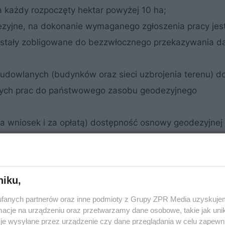
a każdy rozpoczęty hektar powyżej 10 ha;
zyjne, na dokonanie wymaganego zgłoszenia pracy jest
zostały zobligowane do bezzwłocznego przekazywania d
dowlanych (budynków oraz sieci uzbrojenia terenu) do
 tych prac do państwowego zasobu geodezyjnego
na wniosek i za opłatą) dostępność osnowy geodezyjnej 
iczne (BDOT10k), ortofotomapa, dane pomiarowe LIDAR,
geodezyjnych, podstawowe dane o działkach i budynk
 i budynków;
niku,
wnika prac geodezyjnych, legitymującego się uprawnie
fanych partnerów oraz inne podmioty z Grupy ZPR Media uzyskujem
fii w przypadku wykonywania każdej z prac geodezyjny
cje na urządzeniu oraz przetwarzamy dane osobowe, takie jak unika
wa powiatowe od geodetów, co pozwoli im szybciej uzy
je wysyłane przez urządzenie czy dane przeglądania w celu zapewn