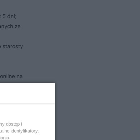
 5 dni;
anych ze
 starosty
online na
ach;
niami
y dostęp i
ch;
lne identyfikatory,
skiwać
iania