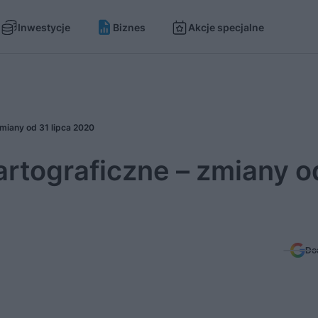
Inwestycje
Biznes
Akcje specjalne
miany od 31 lipca 2020
artograficzne – zmiany o
Do