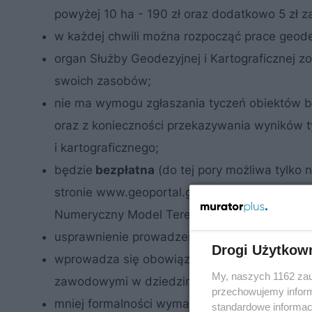
powyżej 10 ha - 190 zł oraz dodatkowo 5 zł z
w każdej chwili można rozpocząć prace geode
organ Służby Geodezyjnej i Kartograficznej 
swoich zasobów;
nie ma wymogu zgłaszania tyczeń obiektów bu
oraz z konieczności przekazywania wyników
i kartograficznego;
będzie
bezpłatna
(do tej pory możliwa tylko 
stronie www.geoportal.gov.pl: dane topograf
Numeryczny Model Terenu, dane o osnowach 
usprawnienie prowadzenia ewidencji gruntów
Drogi Użytkow
wprowadza się obowiązek ustanawiania kiero
My, naszych 1162 zau
zawodowymi w dziedzinie geodezji i kartogra
przechowujemy informa
mniej formalności wymaganych przez starost
standardowe informac