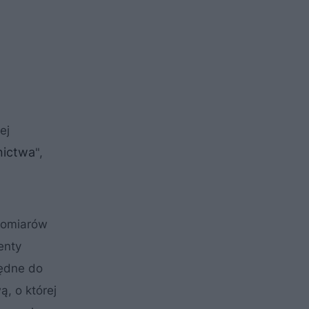
ej
ictwa
",
pomiarów
enty
będne do
ą, o której