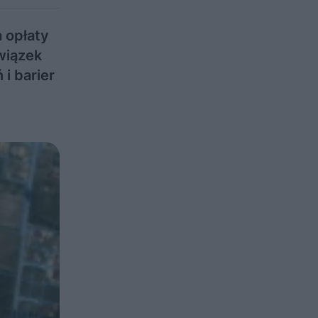
 opłaty
wiązek
i barier