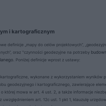
nym i kartograficznym
we definicje „mapy do celów projektowych”, „geodezyjn
budown
nych”, oraz "czynności geodezyjne na potrzeby
lanego
. Poniżej definicje wprost z ustawy:
kartograficzne, wykonane z wykorzystaniem wyników 
bu geodezyjnego i kartograficznego, zawierające elem
o której mowa w art. 4 ust. 2, a także informacje niez
 uwzględnieniem art. 12c ust. 1 pkt 1, klauzulę urzędow