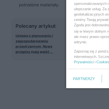
spersonalizowanych re
potrzebne materiały.
ulepszanie usług. Za
geolokalizacyjnych or
cenimy Twoją prywatno
Zgoda jest dobrowoln
Polecany artykuł:
się w lewym dolnym r
Ustawa o planowaniu i
ale masz prawo sprzec
zagospodarowaniu
witrynie.
przestrzennym. Nowe
Zapoznaj się z poniż
przepisy mają wejść …
internetowych. Szcze
Prywatności
i
Cookie
PARTNERZY