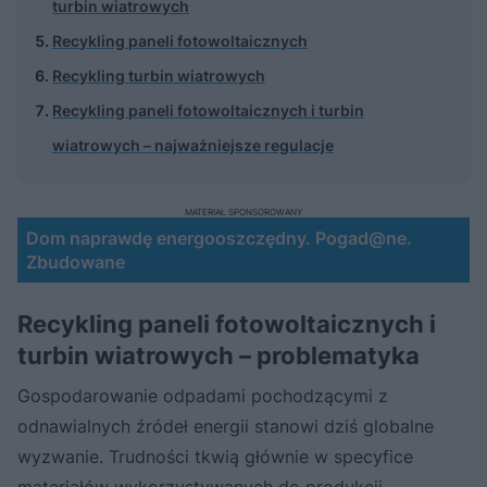
turbin wiatrowych
Recykling paneli fotowoltaicznych
Recykling turbin wiatrowych
Recykling paneli fotowoltaicznych i turbin
wiatrowych – najważniejsze regulacje
MATERIAŁ SPONSOROWANY
Dom naprawdę energooszczędny. Pogad@ne.
Zbudowane
Recykling paneli fotowoltaicznych i
turbin wiatrowych – problematyka
Gospodarowanie odpadami pochodzącymi z
odnawialnych źródeł energii stanowi dziś globalne
wyzwanie. Trudności tkwią głównie w specyfice
materiałów wykorzystywanych do produkcji