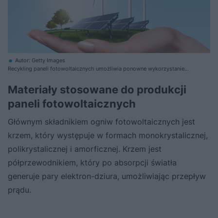
Autor: Getty Images
Recykling paneli fotowoltaicznych umożliwia ponowne wykorzystanie
szkła, aluminium i miedzi. To kluczowy krok w kierunku zrównoważonego
rozwoju odnawialnych źródeł energii
Materiały stosowane do produkcji
paneli fotowoltaicznych
Głównym składnikiem ogniw fotowoltaicznych jest
krzem, który występuje w formach monokrystalicznej,
polikrystalicznej i amorficznej. Krzem jest
półprzewodnikiem, który po absorpcji światła
generuje pary elektron-dziura, umożliwiając przepływ
prądu.