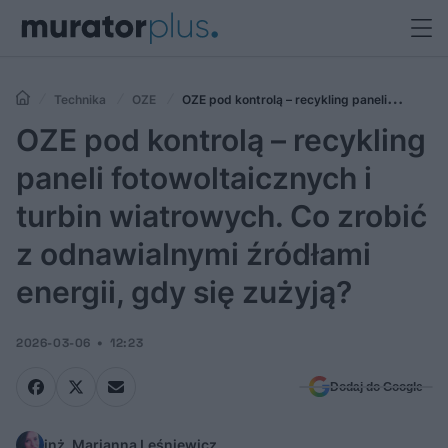
Technika
OZE
OZE pod kontrolą – recykling paneli
fotowoltaicznych i turbin wiatrowych. Co zrobić z odnawialnymi
OZE pod kontrolą – recykling
źródłami energii, gdy się zużyją?
paneli fotowoltaicznych i
turbin wiatrowych. Co zrobić
z odnawialnymi źródłami
energii, gdy się zużyją?
2026-03-06
12:23
Dodaj do Google
inż. Marianna Leśniewicz