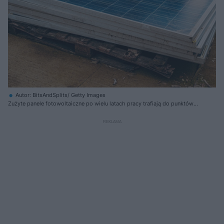
Autor: BitsAndSplits/ Getty Images
Zużyte panele fotowoltaiczne po wielu latach pracy trafiają do punktów
recyklingu, gdzie odzyskiwane są wartościowe materiały, takie jak szkło,
stal, miedź czy aluminium