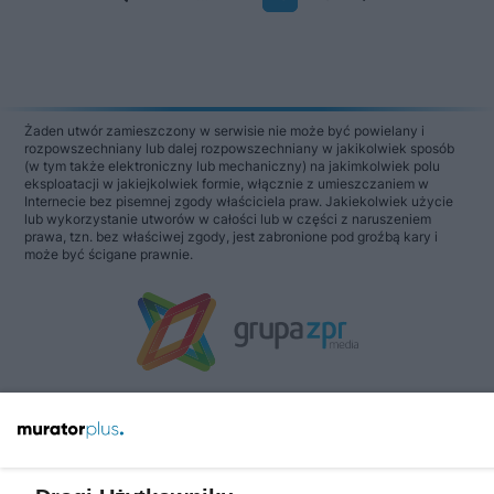
Żaden utwór zamieszczony w serwisie nie może być powielany i
rozpowszechniany lub dalej rozpowszechniany w jakikolwiek sposób
(w tym także elektroniczny lub mechaniczny) na jakimkolwiek polu
eksploatacji w jakiejkolwiek formie, włącznie z umieszczaniem w
Internecie bez pisemnej zgody właściciela praw. Jakiekolwiek użycie
lub wykorzystanie utworów w całości lub w części z naruszeniem
prawa, tzn. bez właściwej zgody, jest zabronione pod groźbą kary i
może być ścigane prawnie.
O nas
Informacje prawne