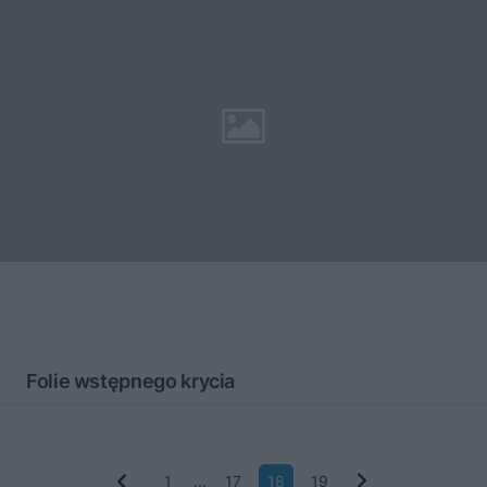
Folie wstępnego krycia
1
...
17
18
19