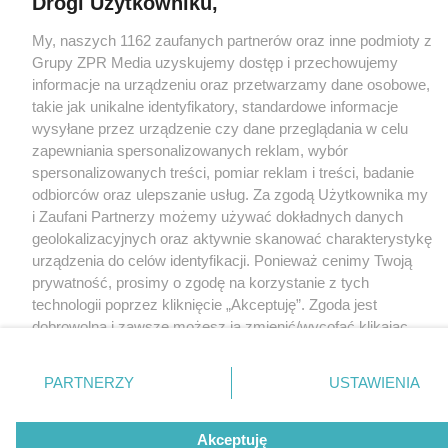
Drogi Użytkowniku,
Nasze serwisy
My, naszych 1162 zaufanych partnerów oraz inne podmioty z
© 2026 Grupa ZPR Media
Grupy ZPR Media uzyskujemy dostęp i przechowujemy
informacje na urządzeniu oraz przetwarzamy dane osobowe,
takie jak unikalne identyfikatory, standardowe informacje
wysyłane przez urządzenie czy dane przeglądania w celu
zapewniania spersonalizowanych reklam, wybór
spersonalizowanych treści, pomiar reklam i treści, badanie
odbiorców oraz ulepszanie usług. Za zgodą Użytkownika my
i Zaufani Partnerzy możemy używać dokładnych danych
geolokalizacyjnych oraz aktywnie skanować charakterystykę
urządzenia do celów identyfikacji. Ponieważ cenimy Twoją
prywatność, prosimy o zgodę na korzystanie z tych
technologii poprzez kliknięcie „Akceptuję”. Zgoda jest
dobrowolna i zawsze możesz ją zmienić/wycofać klikając
przycisk ustawień prywatności znajdujący się w lewym
dolnym rogu strony
. Niektóre rodzaje przetwarzania
PARTNERZY
USTAWIENIA
danych nie wymagają zgody użytkownika, ale masz prawo
sprzeciwić się takiemu przetwarzaniu. Preferencje będą
Akceptuję
miały zastosowanie tylko na tej witrynie.