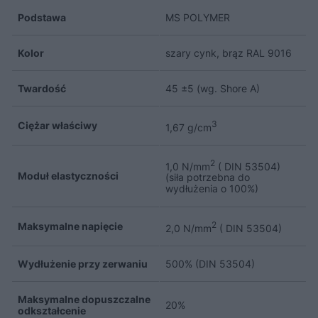
Podstawa
MS POLYMER
Kolor
szary cynk, brąz RAL 9016
Twardość
45 ±5 (wg. Shore A)
Ciężar właściwy
3
1,67 g/cm
2
1,0 N/mm
( DIN 53504)
Moduł elastyczności
(siła potrzebna do
wydłużenia o 100%)
Maksymalne napięcie
2
2,0 N/mm
( DIN 53504)
Wydłużenie przy zerwaniu
500% (DIN 53504)
Maksymalne dopuszczalne
20%
odkształcenie