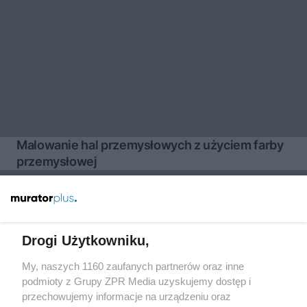
Malowanie hal przemysłowych z użyciem farby
przemysłowej
Więcej
Drogi Użytkowniku,
My, naszych 1160 zaufanych partnerów oraz inne
Żaden utwór zamieszczony w serwisie nie może być powielany i
rozpowszechniany lub dalej rozpowszechniany w jakikolwiek sposób
podmioty z Grupy ZPR Media uzyskujemy dostęp i
(w tym także elektroniczny lub mechaniczny) na jakimkolwiek polu
przechowujemy informacje na urządzeniu oraz
eksploatacji w jakiejkolwiek formie, włącznie z umieszczaniem w