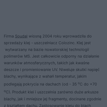
Firma
Soudal
wiosną 2004 roku wprowadziła do
sprzedaży klej - uszczelniacz Colozinc. Klej jest
wytwarzany na bazie nowatorskiej technologii
polimerów MS. Jest całkowicie odporny na działanie
warunków atmosferycznych, takich jak kwaśne
deszcze i promieniowanie UV. Niweluje skutki napięć
blachy, wynikające z wahań temperatur, jakim
o
podlegają pokrycia na dachach (od - 35
C do +70
o
C). Produkt klei i uszczelnia zarówno duże arkusze
blachy, jak i mniejsze jej fragmenty, docinane zgodnie
z kształtem dachu. Zastosowanie kleju do blach