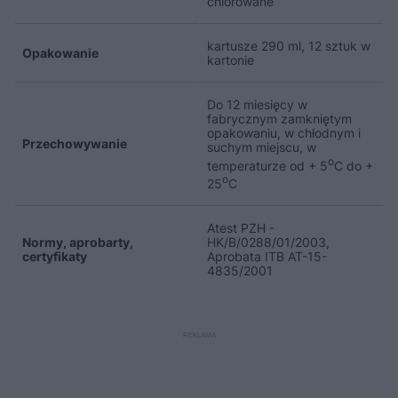
chlorowane
kartusze 290 ml, 12 sztuk w
Opakowanie
kartonie
Do 12 miesięcy w
fabrycznym zamkniętym
opakowaniu, w chłodnym i
Przechowywanie
suchym miejscu, w
o
temperaturze od + 5
C do +
o
25
C
Atest PZH -
Normy, aprobarty,
HK/B/0288/01/2003,
certyfikaty
Aprobata ITB AT-15-
4835/2001