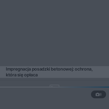
Impregnacja posadzki betonowej: ochrona,
która się opłaca
8