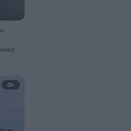
ej.
izacji
6