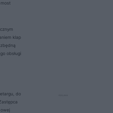
 most
icznym
aniem klap
iezbędną
go obsługi
etargu, do
 Zastępca
dowej