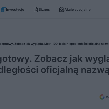
Inwestycje
Biznes
Akcje specjalne
otowy. Zobacz jak wygl
ległości oficjalną nazw
Do