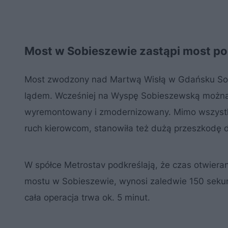
Most w Sobieszewie zastąpi most p
Most zwodzony nad Martwą Wisłą w Gdańsku Sob
lądem. Wcześniej na Wyspę Sobieszewską można 
wyremontowany i zmodernizowany. Mimo wszystko
ruch kierowcom, stanowiła też dużą przeszkodę d
W spółce Metrostav podkreślają, że czas otwieran
mostu w Sobieszewie, wynosi zaledwie 150 seku
cała operacja trwa ok. 5 minut.