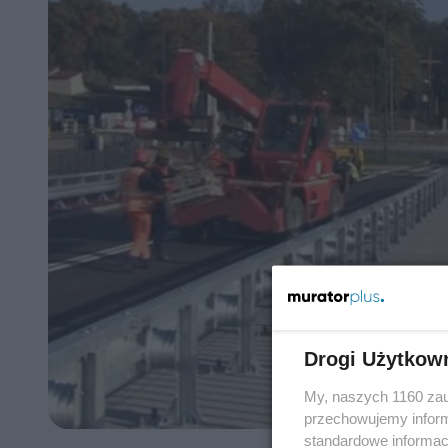
Drogi Użytkow
My, naszych 1160 zau
przechowujemy informa
standardowe informac