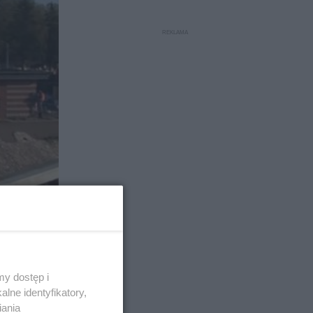
y dostęp i
lne identyfikatory,
iania