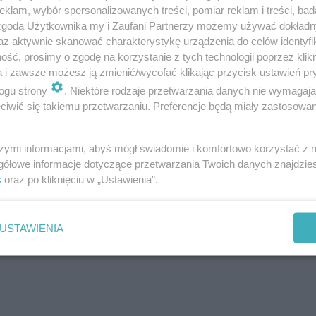
klam, wybór spersonalizowanych treści, pomiar reklam i treści, bad
 zgodą Użytkownika my i Zaufani Partnerzy możemy używać dokład
az aktywnie skanować charakterystykę urządzenia do celów identyfi
ść, prosimy o zgodę na korzystanie z tych technologii poprzez klikn
a i zawsze możesz ją zmienić/wycofać klikając przycisk ustawień pr
ogu strony
. Niektóre rodzaje przetwarzania danych nie wymagaj
iwić się takiemu przetwarzaniu. Preferencje będą miały zastosowanie
szymi informacjami, abyś mógł świadomie i komfortowo korzystać z
gółowe informacje dotyczące przetwarzania Twoich danych znajdzi
s
oraz po kliknięciu w „Ustawienia”.
USTAWIENIA