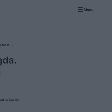
Menu
Most w Sobieszewie gotowy. Zobacz jak wygląda. Most 100-lecia Niepodległości oficjalną nazwą mostu w Sobieszewie
ąda.
ą
daj do Google