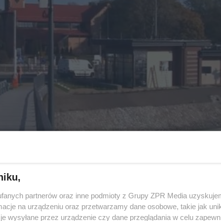
niku,
fanych partnerów oraz inne podmioty z Grupy ZPR Media uzyskujem
cje na urządzeniu oraz przetwarzamy dane osobowe, takie jak unika
je wysyłane przez urządzenie czy dane przeglądania w celu zapewn