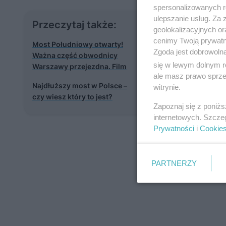
spersonalizowanych re
ulepszanie usług. Za
Przeczytaj także:
geolokalizacyjnych or
cenimy Twoją prywatno
Most Południowy otwarty!
Zgoda jest dobrowoln
Ważna część obwodnicy
się w lewym dolnym r
Warszawy przejezdna. Film
ale masz prawo sprzec
Najdłuższy most w Polsce –
witrynie.
czy wiesz który to jest?
Zapoznaj się z poniż
internetowych. Szcze
Prywatności
i
Cookie
PARTNERZY