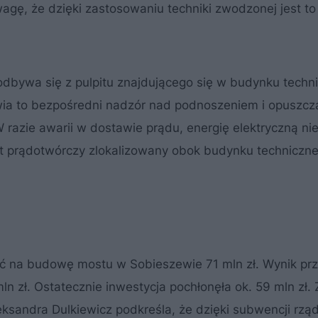
ę, że dzięki zastosowaniu techniki zwodzonej jest to
dbywa się z pulpitu znajdującego się w budynku techn
iwia to bezpośredni nadzór nad podnoszeniem i opuszcz
W razie awarii w dostawie prądu, energię elektryczną n
t prądotwórczy zlokalizowany obok budynku techniczne
ć na budowę mostu w Sobieszewie 71 mln zł. Wynik prz
mln zł. Ostatecznie inwestycja pochłonęła ok. 59 mln zł.
eksandra Dulkiewicz podkreśla, że dzięki subwencji rzą