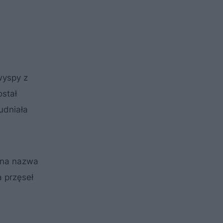
wyspy z
stał
udniała
alna nazwa
 przęseł