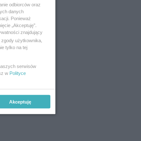
anie odbiorców oraz
nych danych
kacji. Ponieważ
ięcie „Akceptuję”.
ywatności znajdujący
ą zgody użytkownika,
 tylko na tej
 naszych serwisów
esz w
Polityce
Akceptuję