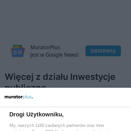
Więcej z działu Inwestycje
publiczne
Drogi Użytkowniku,
My, naszych 1160 zaufanych partnerów oraz inne