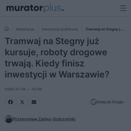
Inwestycje
Inwestycje publiczne
Tramwaj na Stegny już
kursuje, roboty drogowe trwają. Kiedy finisz inwestycji w Warszawie?
Tramwaj na Stegny już
kursuje, roboty drogowe
trwają. Kiedy finisz
inwestycji w Warszawie?
2025-07-29
14:38
Dodaj do Google
Przemysław Zańko-Gulczyński