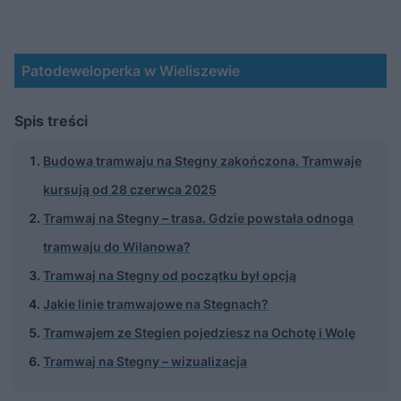
Patodeweloperka w Wieliszewie
Spis treści
Budowa tramwaju na Stegny zakończona. Tramwaje
kursują od 28 czerwca 2025
Tramwaj na Stegny – trasa. Gdzie powstała odnoga
tramwaju do Wilanowa?
Tramwaj na Stegny od początku był opcją
Jakie linie tramwajowe na Stegnach?
Tramwajem ze Stegien pojedziesz na Ochotę i Wolę
Tramwaj na Stegny – wizualizacja