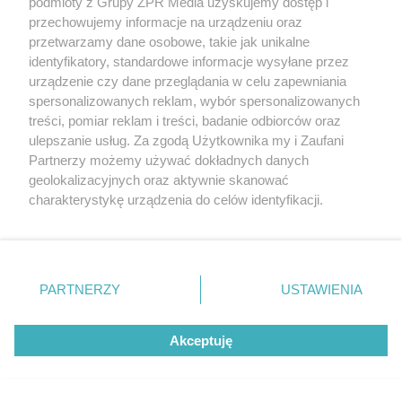
podmioty z Grupy ZPR Media uzyskujemy dostęp i
przechowujemy informacje na urządzeniu oraz
przetwarzamy dane osobowe, takie jak unikalne
identyfikatory, standardowe informacje wysyłane przez
urządzenie czy dane przeglądania w celu zapewniania
spersonalizowanych reklam, wybór spersonalizowanych
treści, pomiar reklam i treści, badanie odbiorców oraz
ulepszanie usług. Za zgodą Użytkownika my i Zaufani
Partnerzy możemy używać dokładnych danych
geolokalizacyjnych oraz aktywnie skanować
charakterystykę urządzenia do celów identyfikacji.
Ponieważ cenimy Twoją prywatność, prosimy o zgodę na
Kluczowa inwestycja kolejowa na
korzystanie z tych technologii poprzez kliknięcie
Pomorzu. W ziemię trafi aż 16 km
„Akceptuję”. Zgoda jest dobrowolna i zawsze możesz ją
pali
zmienić/wycofać klikając przycisk ustawień prywatności
PARTNERZY
USTAWIENIA
znajdujący się w lewym dolnym rogu strony
. Niektóre
rodzaje przetwarzania danych nie wymagają zgody
Akceptuję
użytkownika, ale masz prawo sprzeciwić się takiemu
przetwarzaniu. Preferencje będą miały zastosowanie tylko
na tej witrynie.