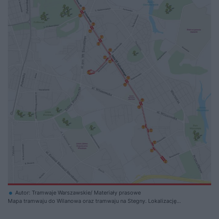
Autor: Tramwaje Warszawskie/ Materiały prasowe
Mapa tramwaju do Wilanowa oraz tramwaju na Stegny. Lokalizację
przystanków zaznaczono czerwonymi prostokątami.