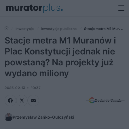
Inwestycje
Inwestycje publiczne
Stacje metra M1 Muranów
i Plac Konstytucji jednak nie powstaną? Na projekty już wydano miliony
Stacje metra M1 Muranów i
Plac Konstytucji jednak nie
powstaną? Na projekty już
wydano miliony
2025-02-13
10:37
Dodaj do Google
Przemysław Zańko-Gulczyński