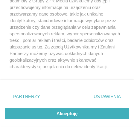
podmioty z Grupy ZPR Media uzyskujemy dostęp i
przechowujemy informacje na urządzeniu oraz
przetwarzamy dane osobowe, takie jak unikalne
identyfikatory, standardowe informacje wysyłane przez
urządzenie czy dane przeglądania w celu zapewniania
spersonalizowanych reklam, wybór spersonalizowanych
treści, pomiar reklam i treści, badanie odbiorców oraz
ulepszanie usług. Za zgodą Użytkownika my i Zaufani
Partnerzy możemy używać dokładnych danych
geolokalizacyjnych oraz aktywnie skanować
charakterystykę urządzenia do celów identyfikacji.
Ponieważ cenimy Twoją prywatność, prosimy o zgodę na
korzystanie z tych technologii poprzez kliknięcie
„Akceptuję”. Zgoda jest dobrowolna i zawsze możesz ją
zmienić/wycofać klikając przycisk ustawień prywatności
PARTNERZY
USTAWIENIA
znajdujący się w lewym dolnym rogu strony
. Niektóre
rodzaje przetwarzania danych nie wymagają zgody
Akceptuję
użytkownika, ale masz prawo sprzeciwić się takiemu
przetwarzaniu. Preferencje będą miały zastosowanie tylko
na tej witrynie.