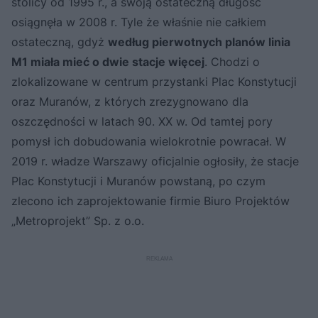
stolicy od 1995 r., a swoją ostateczną długość
osiągnęła w 2008 r. Tyle że właśnie nie całkiem
ostateczną, gdyż
według pierwotnych planów linia
M1 miała mieć o dwie stacje więcej
. Chodzi o
zlokalizowane w centrum przystanki Plac Konstytucji
oraz Muranów, z których zrezygnowano dla
oszczędności w latach 90. XX w. Od tamtej pory
pomysł ich dobudowania wielokrotnie powracał. W
2019 r. władze Warszawy oficjalnie ogłosiły, że stacje
Plac Konstytucji i Muranów powstaną, po czym
zlecono ich zaprojektowanie firmie Biuro Projektów
„Metroprojekt” Sp. z o.o.