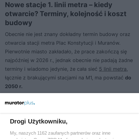
Nowe stacje 1. linii metra – kiedy
otwarcie? Terminy, kolejność i koszt
budowy
Obecnie nie jest znany dokładny termin budowy oraz
otwarcia stacji metra Plac Konstytucji i Muranów.
Pierwotnie miasto zakładało, że prace zakończą się
najpóźniej w 2026 r., jednak obecnie nie padają żadne
terminy i wiadomo jedynie, że cała sieć
5 linii metra
,
łącznie z brakującymi stacjami na M1, ma powstać
do
2050 r.
Drogi Użytkowniku,
My, naszych 1162 zaufanych partnerów oraz inne