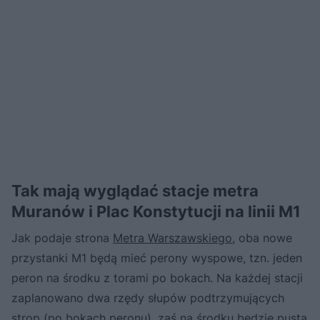
Tak mają wyglądać stacje metra
Muranów i Plac Konstytucji na linii M1
Jak podaje strona
Metra Warszawskiego
, oba nowe
przystanki M1 będą mieć perony wyspowe, tzn. jeden
peron na środku z torami po bokach. Na każdej stacji
zaplanowano dwa rzędy słupów podtrzymujących
strop (po bokach peronu), zaś na środku będzie pusta