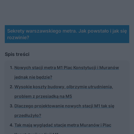
Sekrety warszawskiego metra. Jak powstało i jak się
rozwinie?
Spis treści
Nowych stacji metra M1 Plac Konstytucji i Muranów
jednak nie będzie?
Wysokie koszty budowy, olbrzymie utrudnienia,
problem z przesiadką na M5
Dlaczego projektowanie nowych stacji M1 tak się
przedłużyło?
Tak mają wyglądać stacje metra Muranów i Plac