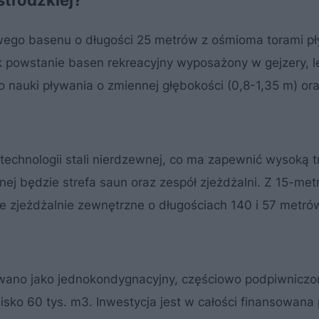
ego basenu o długości 25 metrów z ośmioma torami pł
powstanie basen rekreacyjny wyposażony w gejzery, le
 nauki pływania o zmiennej głębokości (0,8-1,35 m) ora
chnologii stali nierdzewnej, co ma zapewnić wysoką t
ej będzie strefa saun oraz zespół zjeżdżalni. Z 15-met
e zjeżdżalnie zewnętrzne o długościach 140 i 57 metró
towano jako jednokondygnacyjny, częściowo podpiwniczo
lisko 60 tys. m3. Inwestycja jest w całości finansowana