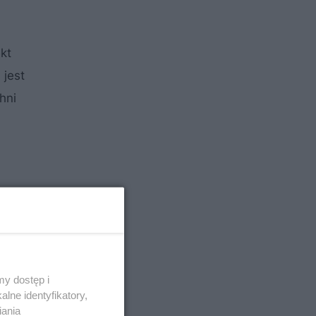
kt
 jest
hni
y dostęp i
lne identyfikatory,
iania