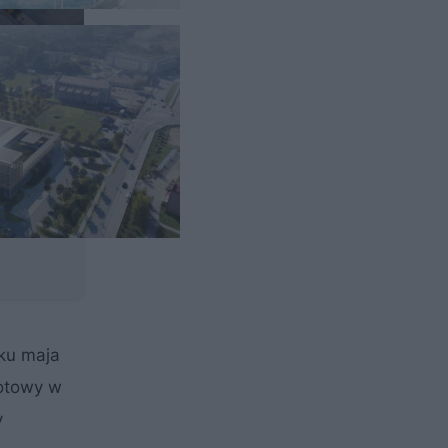
ku maja
otowy w
y