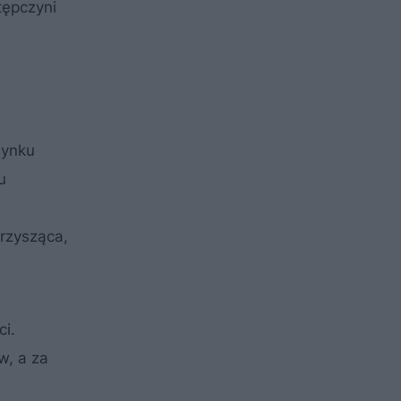
tępczyni
dynku
u
rzysząca,
ci.
w, a za