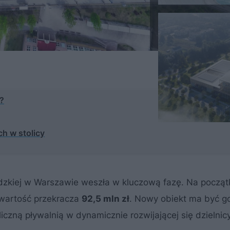
j?
h w stolicy
zkiej w Warszawie weszła w kluczową fazę. Na począt
 wartość przekracza
92,5 mln zł
. Nowy obiekt ma być g
liczną pływalnią w dynamicznie rozwijającej się dzielnic