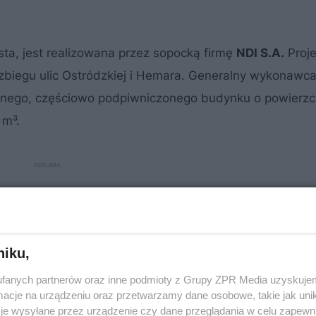
sta, jest realizowana przez sopocką firmę
NDI S.A.
Proje
zbiegu ulic Ostródzkiej i Hemara. Generalny wykonawca
jnego, częściowo podpiwniczonego budynku o powierzc
 m³.
niku,
fanych partnerów oraz inne podmioty z Grupy ZPR Media uzyskujem
cje na urządzeniu oraz przetwarzamy dane osobowe, takie jak unika
je wysyłane przez urządzenie czy dane przeglądania w celu zapewn