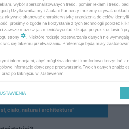
klam, wybór spersonalizowanych treści, pomiar reklam i treści, bad
 zgodą Użytkownika my i Zaufani Partnerzy możemy używać dokład
az aktywnie skanować charakterystykę urządzenia do celów identyfi
ść, prosimy o zgodę na korzystanie z tych technologii poprzez klikn
uże ogólnomiejskie projekty jak ośrodek Nowa Skra, oś
a i zawsze możesz ją zmienić/wycofać klikając przycisk ustawień pr
ogu strony
. Niektóre rodzaje przetwarzania danych nie wymagaj
ekty dzielnicowe, które dla nas mają bardzo ważne znacz
iwić się takiemu przetwarzaniu. Preferencje będą miały zastosowanie
 kompleks basenów, strefę odpoczynku i zespół saun” – 
dodaje: „To miejsce będzie zaadaptowane dla osób trenu
szymi informacjami, abyś mógł świadomie i komfortowo korzystać z
tutaj mogli pływać i odpoczywać”.
gółowe informacje dotyczące przetwarzania Twoich danych znajdzi
s
oraz po kliknięciu w „Ustawienia”.
 fala nowej podaży, deweloperzy budują 770 tys. m
USTAWIENIA
MATERIAŁ SPONSOROWANY
, ciało, natura i architektura"
stródzkiej?