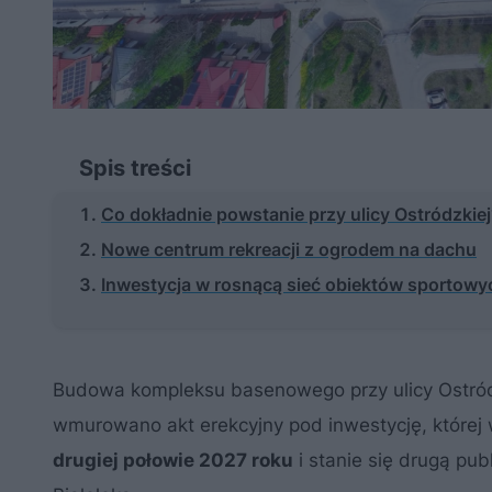
Spis treści
Co dokładnie powstanie przy ulicy Ostródzkie
Nowe centrum rekreacji z ogrodem na dachu
Inwestycja w rosnącą sieć obiektów sportowyc
Budowa kompleksu basenowego przy ulicy Ostród
wmurowano akt erekcyjny pod inwestycję, której
drugiej połowie 2027 roku
i stanie się drugą pub