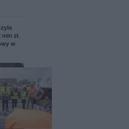
szyła
mln zł.
towy w