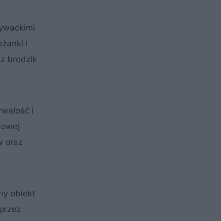
ywackimi
żanki i
z brodzik
rwałość i
rowej
w oraz
ny obiekt
 przez