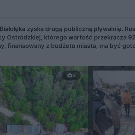
iałołęka zyska drugą publiczną pływalnię. Ru
 Ostródzkiej, którego wartość przekracza 92 
y, finansowany z budżetu miasta, ma być go
6