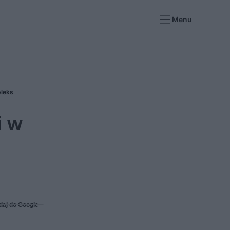
Menu
pleks
i w
daj do Google