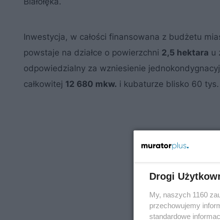
Białołęka.
Inwestycja, w całości finansowana z budżetu mia
powstaje na działce o powierzchni
2,5 hektara
u 
odpowiedzialny za wzniesienie jednokondygnacy
całkowitej
12 680 mkw.
i kubaturze blisko 60 tys.
Drogi Użytkow
My, naszych 1160 zau
przechowujemy informa
standardowe informac