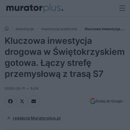
Inwestycje
Inwestycje publiczne
Kluczowa inwestycja
drogowa w Świętokrzyskiem gotowa. Łączy strefę przemysłową z
Kluczowa inwestycja
trasą S7
drogowa w Świętokrzyskiem
gotowa. Łączy strefę
przemysłową z trasą S7
2026-05-11
5:24
Dodaj do Google
redakcja Muratorplus.pl