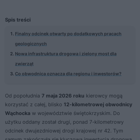
Spis treści
Finalny odcinek otwarty po dodatkowych pracach
geologicznych
Nowa infrastruktura drogowa i zielony most dla
zwierząt
Co obwodnica oznacza dla regionu i inwestorów?
Od popołudnia
7 maja 2026 roku
kierowcy mogą
korzystać z całej, blisko
12-kilometrowej obwodnicy
Wąchocka
w województwie świętokrzyskim. Do
użytku oddany został drugi, ponad 7-kilometrowy
odcinek dwujezdniowej drogi krajowej nr 42. Tym
samym zakończyła się kluczowa inwestycja drogowa,