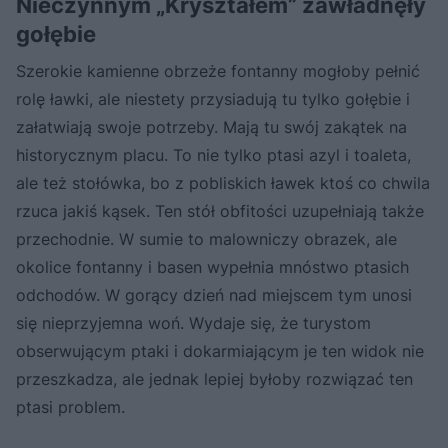
Nieczynnym „Kryształem” zawładnęły
gołębie
Szerokie kamienne obrzeże fontanny mogłoby pełnić
rolę ławki, ale niestety przysiadują tu tylko gołębie i
załatwiają swoje potrzeby. Mają tu swój zakątek na
historycznym placu. To nie tylko ptasi azyl i toaleta,
ale też stołówka, bo z pobliskich ławek ktoś co chwila
rzuca jakiś kąsek. Ten stół obfitości uzupełniają także
przechodnie. W sumie to malowniczy obrazek, ale
okolice fontanny i basen wypełnia mnóstwo ptasich
odchodów. W gorący dzień nad miejscem tym unosi
się nieprzyjemna woń. Wydaje się, że turystom
obserwującym ptaki i dokarmiającym je ten widok nie
przeszkadza, ale jednak lepiej byłoby rozwiązać ten
ptasi problem.