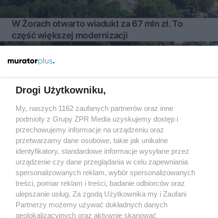
W Żorach otwarto wiadukt za 67 mln zł. To
część większej modernizacji
Więcej
Drogi Użytkowniku,
My, naszych 1162 zaufanych partnerów oraz inne
Żaden utwór zamieszczony w serwisie nie może być powielany i
podmioty z Grupy ZPR Media uzyskujemy dostęp i
rozpowszechniany lub dalej rozpowszechniany w jakikolwiek
sposób (w tym także elektroniczny lub mechaniczny) na
przechowujemy informacje na urządzeniu oraz
jakimkolwiek polu eksploatacji w jakiejkolwiek formie, włącznie z
przetwarzamy dane osobowe, takie jak unikalne
umieszczaniem w Internecie bez pisemnej zgody właściciela praw.
Jakiekolwiek użycie lub wykorzystanie utworów w całości lub w
identyfikatory, standardowe informacje wysyłane przez
części z naruszeniem prawa, tzn. bez właściwej zgody, jest
urządzenie czy dane przeglądania w celu zapewniania
zabronione pod groźbą kary i może być ścigane prawnie.
spersonalizowanych reklam, wybór spersonalizowanych
treści, pomiar reklam i treści, badanie odbiorców oraz
ulepszanie usług. Za zgodą Użytkownika my i Zaufani
Partnerzy możemy używać dokładnych danych
geolokalizacyjnych oraz aktywnie skanować