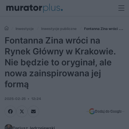
Inwestycje
Inwestycje publiczne
Fontanna Zina wróci na
Rynek Główny w Krakowie. Nie będzie to oryginał, ale nowa
Fontanna Zina wróci na
zainspirowana jej formą
Rynek Główny w Krakowie.
Nie będzie to oryginał, ale
nowa zainspirowana jej
formą
2025-02-25
12:24
Dodaj do Google
Dariusz Jędrzejewski