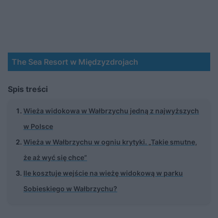
The Sea Resort w Międzyzdrojach
Spis treści
Wieża widokowa w Wałbrzychu jedną z najwyższych
w Polsce
Wieża w Wałbrzychu w ogniu krytyki. „Takie smutne,
że aż wyć się chce”
Ile kosztuje wejście na wieżę widokową w parku
Sobieskiego w Wałbrzychu?