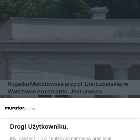
Rogatka Mokotowska przy pl. Unii Lubelskiej w
Warszawie do remontu. Jest umowa
Więcej
Drogi Użytkowniku,
My, naszych 1162 zaufanych partnerów oraz inne