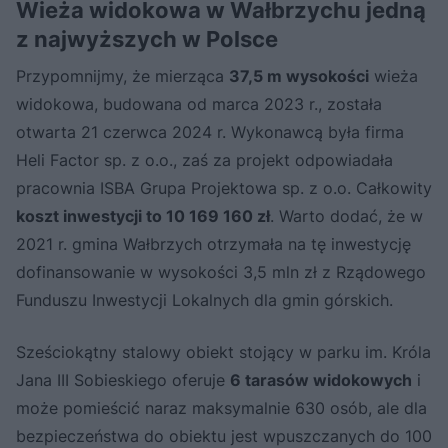
Wieża widokowa w Wałbrzychu jedną
z najwyższych w Polsce
Przypomnijmy, że mierząca
37,5 m wysokości
wieża
widokowa, budowana od marca 2023 r., została
otwarta 21 czerwca 2024 r. Wykonawcą była firma
Heli Factor sp. z o.o., zaś za projekt odpowiadała
pracownia ISBA Grupa Projektowa sp. z o.o. Całkowity
koszt inwestycji to 10 169 160 zł
. Warto dodać, że w
2021 r. gmina Wałbrzych otrzymała na tę inwestycję
dofinansowanie w wysokości 3,5 mln zł z Rządowego
Funduszu Inwestycji Lokalnych dla gmin górskich.
Sześciokątny stalowy obiekt stojący w parku im. Króla
Jana III Sobieskiego oferuje
6 tarasów widokowych
i
może pomieścić naraz maksymalnie 630 osób, ale dla
bezpieczeństwa do obiektu jest wpuszczanych do 100