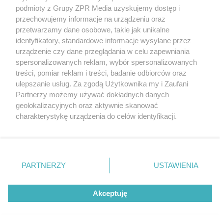
Żaden utwór zamieszczony w serwisie nie może być powielany i
podmioty z Grupy ZPR Media uzyskujemy dostęp i
rozpowszechniany lub dalej rozpowszechniany w jakikolwiek
sposób (w tym także elektroniczny lub mechaniczny) na
przechowujemy informacje na urządzeniu oraz
jakimkolwiek polu eksploatacji w jakiejkolwiek formie, włącznie z
przetwarzamy dane osobowe, takie jak unikalne
umieszczaniem w Internecie bez pisemnej zgody właściciela praw.
Jakiekolwiek użycie lub wykorzystanie utworów w całości lub w
identyfikatory, standardowe informacje wysyłane przez
części z naruszeniem prawa, tzn. bez właściwej zgody, jest
urządzenie czy dane przeglądania w celu zapewniania
zabronione pod groźbą kary i może być ścigane prawnie.
spersonalizowanych reklam, wybór spersonalizowanych
treści, pomiar reklam i treści, badanie odbiorców oraz
ulepszanie usług. Za zgodą Użytkownika my i Zaufani
Partnerzy możemy używać dokładnych danych
geolokalizacyjnych oraz aktywnie skanować
charakterystykę urządzenia do celów identyfikacji.
O nas
Ponieważ cenimy Twoją prywatność, prosimy o zgodę na
korzystanie z tych technologii poprzez kliknięcie
Informacje prawne
„Akceptuję”. Zgoda jest dobrowolna i zawsze możesz ją
zmienić/wycofać klikając przycisk ustawień prywatności
Nasze serwisy
PARTNERZY
USTAWIENIA
znajdujący się w lewym dolnym rogu strony
. Niektóre
© 2026 Grupa ZPR Media
rodzaje przetwarzania danych nie wymagają zgody
Akceptuję
użytkownika, ale masz prawo sprzeciwić się takiemu
przetwarzaniu. Preferencje będą miały zastosowanie tylko
na tej witrynie.