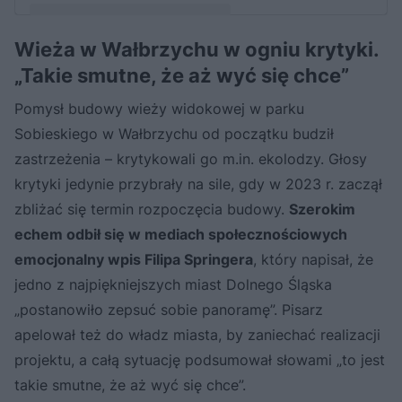
Wieża w Wałbrzychu w ogniu krytyki.
Post udostępniony przez Marcin Walencik (@mr.wroclover)
„Takie smutne, że aż wyć się chce”
Pomysł budowy wieży widokowej w parku
Sobieskiego w Wałbrzychu od początku budził
zastrzeżenia – krytykowali go m.in. ekolodzy. Głosy
krytyki jedynie przybrały na sile, gdy w 2023 r. zaczął
zbliżać się termin rozpoczęcia budowy.
Szerokim
echem odbił się w mediach społecznościowych
emocjonalny wpis Filipa Springera
, który napisał, że
jedno z najpiękniejszych miast Dolnego Śląska
„postanowiło zepsuć sobie panoramę”. Pisarz
apelował też do władz miasta, by zaniechać realizacji
projektu, a całą sytuację podsumował słowami „to jest
takie smutne, że aż wyć się chce”.