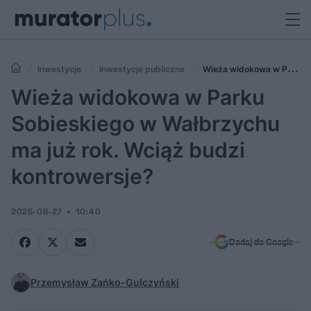
Inwestycje
Inwestycje publiczne
Wieża widokowa w Parku
Sobieskiego w Wałbrzychu ma już rok. Wciąż budzi kontrowersje?
Wieża widokowa w Parku
Sobieskiego w Wałbrzychu
ma już rok. Wciąż budzi
kontrowersje?
2025-06-27
10:40
Dodaj do Google
Przemysław Zańko-Gulczyński